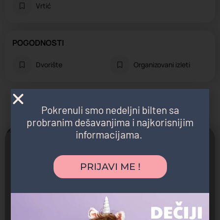
Vrtić
POGODNOSTI
Dvorište
Organizovani izleti
Možda vas zanima i sledeće:
Pokrenuli smo nedeljni bilten sa
probranim dešavanjima i najkorisnijim
informacijama.
Zatvoreno
PRIJAVI ME !
M&M Elefantino Medaković
Jaslice, Predškolsko, Vrtić
Чедомиља Митровића 22, Beograd, Srbija