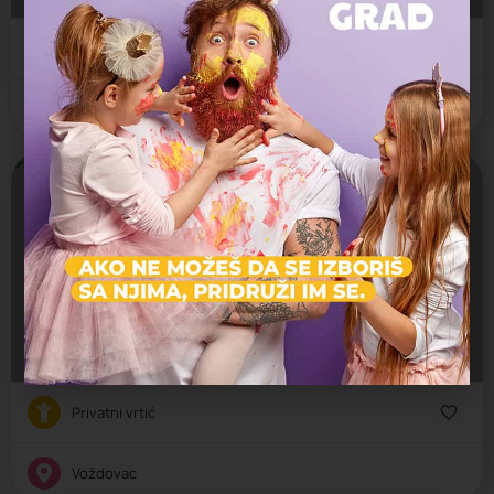
Privatni vrtić
Voždovac
Maza i Lunja
Jaslice, Predškolsko, Vrtić
Vojvode Vlahovića 37v, Beograd, Srbija
Privatni vrtić
Voždovac