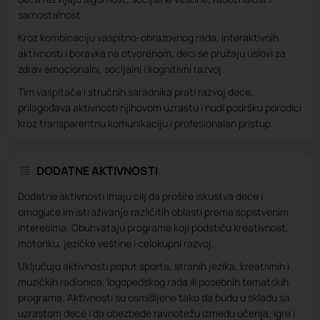
samostalnost.
Kroz kombinaciju vaspitno-obrazovnog rada, interaktivnih
aktivnosti i boravka na otvorenom, deci se pružaju uslovi za
zdrav emocionalni, socijalni i kognitivni razvoj.
Tim vaspitača i stručnih saradnika prati razvoj dece,
prilagođava aktivnosti njihovom uzrastu i nudi podršku porodici
kroz transparentnu komunikaciju i profesionalan pristup.
DODATNE AKTIVNOSTI
Dodatne aktivnosti imaju cilj da prošire iskustva dece i
omoguće im istraživanje različitih oblasti prema sopstvenim
interesima. Obuhvataju programe koji podstiču kreativnost,
motoriku, jezičke veštine i celokupni razvoj.
Uključuju aktivnosti poput sporta, stranih jezika, kreativnih i
muzičkih radionica, logopedskog rada ili posebnih tematskih
programa. Aktivnosti su osmišljene tako da budu u skladu sa
uzrastom dece i da obezbede ravnotežu između učenja, igre i