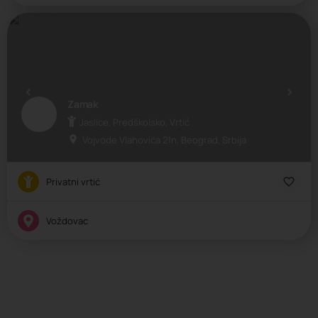
Zamak
Jaslice, Predškolsko, Vrtić
Vojvode Vlahovića 21n, Beograd, Srbija
Privatni vrtić
Voždovac