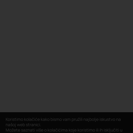
Koristimo kolačiće kako bismo vam pružili najbolje iskustvo na
našoj web stranici.
Možete saznati više o kolačićima koje koristimo ili ih isključiti u