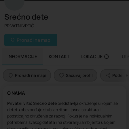
Srećno dete
PRIVATNI VRTIĆ
Pronađi na mapi
INFORMACIJE
KONTAKT
LOKACIJE
Uti
Pronađi na mapi
Sačuvaj profil
Podeli sa
O NAMA
Privatni vrtić Srećno dete
predstavlja okruženje u kojem se
detetu obezbeđuje stabilan ritam, jasna struktura i
podsticajno okruženje za razvoj. Fokus je na individualnim
potrebama svakog deteta i na stvaranju ambijenta u kojem
deca razvijaju sigurnost, socijalne veštine, radoznalost i