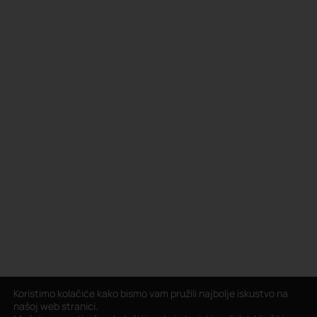
Koristimo kolačiće kako bismo vam pružili najbolje iskustvo na
našoj web stranici.