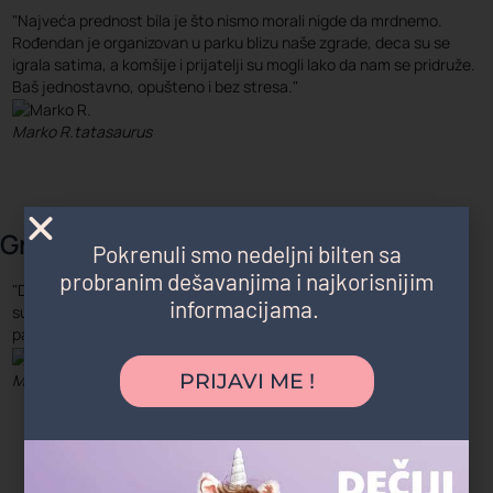
"Najveća prednost bila je što nismo morali nigde da mrdnemo.
Rođendan je organizovan u parku blizu naše zgrade, deca su se
igrala satima, a komšije i prijatelji su mogli lako da nam se pridruže.
Baš jednostavno, opušteno i bez stresa."
Marko R.
tatasaurus
Gradski parkovi i šume
Pokrenuli smo nedeljni bilten sa
probranim dešavanjima i najkorisnijim
"Deca su satima trčala, istraživala i igrala se, a čim smo stigli kući
informacijama.
su popadali od umora. Ovo je bio najopušteniji rođendan koji
pamtimo."
PRIJAVI ME !
Magdalena P.
Zvezdara