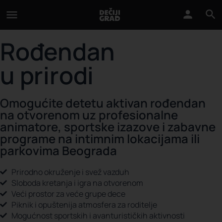
Rođendan
u prirodi
Omogućite detetu aktivan rođendan
na otvorenom uz profesionalne
animatore, sportske izazove i zabavne
programe na intimnim lokacijama ili
parkovima Beograda
Prirodno okruženje i svež vazduh
Sloboda kretanja i igra na otvorenom
Veći prostor za veće grupe dece
Piknik i opuštenija atmosfera za roditelje
Mogućnost sportskih i avanturističkih aktivnosti