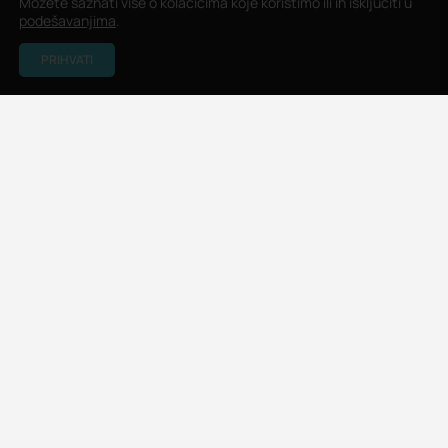
Možete saznati više o kolačićima koje koristimo ili ih isključiti u
podešavanjima
.
PRIHVATI