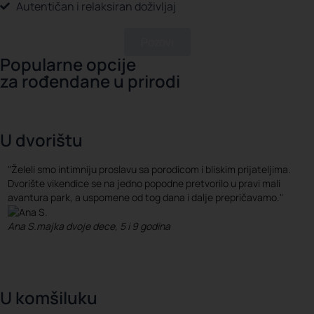
Autentičan i relaksiran doživljaj
Pozovi
Popularne opcije
za rođendane u prirodi
U dvorištu
"Želeli smo intimniju proslavu sa porodicom i bliskim prijateljima.
Dvorište vikendice se na jedno popodne pretvorilo u pravi mali
avantura park, a uspomene od tog dana i dalje prepričavamo."
Ana S.
majka dvoje dece, 5 i 9 godina
U komšiluku