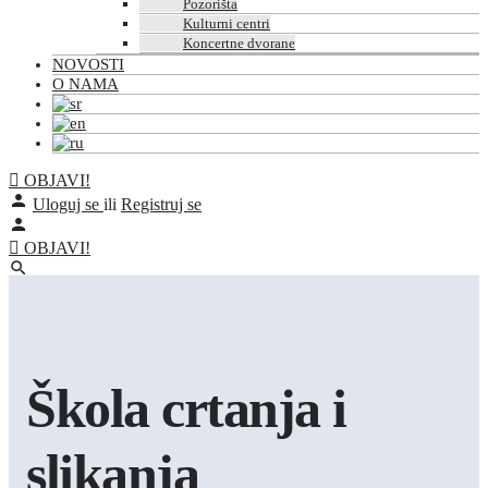
Pozorišta
Kulturni centri
Koncertne dvorane
NOVOSTI
O NAMA
OBJAVI!
Uloguj se
ili
Registruj se
OBJAVI!
Škola crtanja i
slikanja