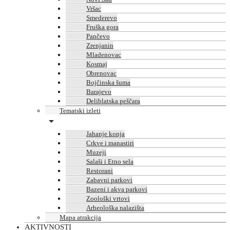
Vršac
Smederevo
Fruška gora
Pančevo
Zrenjanin
Mladenovac
Kosmaj
Obrenovac
Bojčinska šuma
Barajevo
Deliblatska peščara
Tematski izleti
Jahanje konja
Crkve i manastiri
Muzeji
Salaši i Etno sela
Restorani
Zabavni parkovi
Bazeni i akva parkovi
Zoološki vrtovi
Arheološka nalazišta
Mapa atrakcija
AKTIVNOSTI