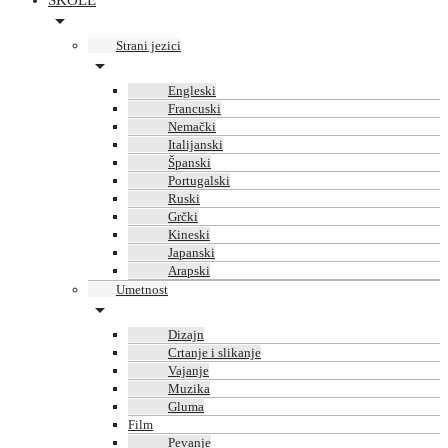
ŠKOLE
Strani jezici
Engleski
Francuski
Nemački
Italijanski
Španski
Portugalski
Ruski
Grčki
Kineski
Japanski
Arapski
Umetnost
Dizajn
Crtanje i slikanje
Vajanje
Muzika
Gluma
Film
Pevanje