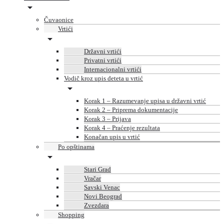
Čuvaonice
Vrtići
Državni vrtići
Privatni vrtići
Internacionalni vrtići
Vodič kroz upis deteta u vrtić
Korak 1 – Razumevanje upisa u državni vrtić
Korak 2 – Priprema dokumentacije
Korak 3 – Prijava
Korak 4 – Praćenje rezultata
Konačan upis u vrtić
Po opštinama
Stari Grad
Vračar
Savski Venac
Novi Beograd
Zvezdara
Shopping