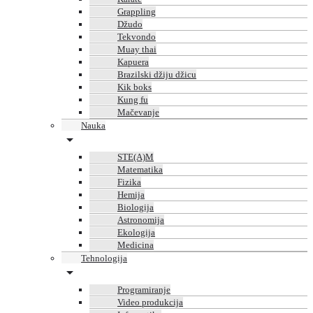
Grappling
Džudo
Tekvondo
Muay thai
Kapuera
Brazilski džiju džicu
Kik boks
Kung fu
Mačevanje
Nauka
STE(A)M
Matematika
Fizika
Hemija
Biologija
Astronomija
Ekologija
Medicina
Tehnologija
Programiranje
Video produkcija