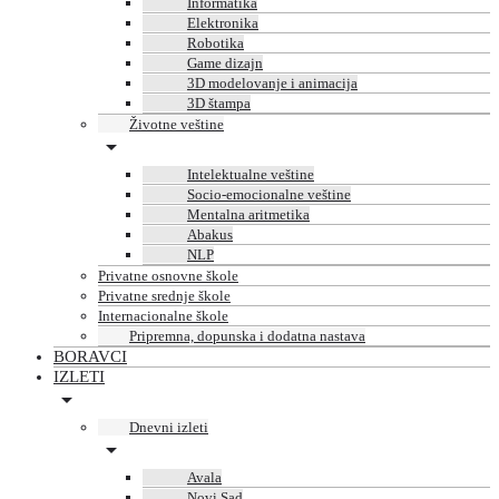
Informatika
Elektronika
Robotika
Game dizajn
3D modelovanje i animacija
3D štampa
Životne veštine
Intelektualne veštine
Socio-emocionalne veštine
Mentalna aritmetika
Abakus
NLP
Privatne osnovne škole
Privatne srednje škole
Internacionalne škole
Pripremna, dopunska i dodatna nastava
BORAVCI
IZLETI
Dnevni izleti
Avala
Novi Sad