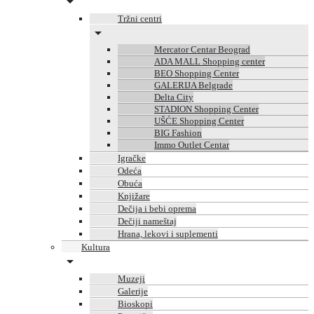
Tržni centri
Mercator Centar Beograd
ADA MALL Shopping center
BEO Shopping Center
GALERIJA Belgrade
Delta City
STADION Shopping Center
UŠĆE Shopping Center
BIG Fashion
Immo Outlet Centar
Igračke
Odeća
Obuća
Knjižare
Dečija i bebi oprema
Dečiji nameštaj
Hrana, lekovi i suplementi
Kultura
Muzeji
Galerije
Bioskopi