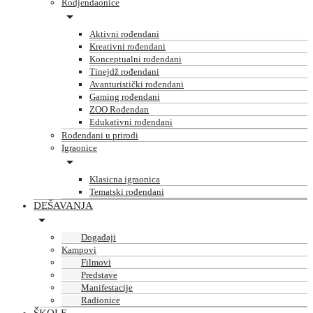
Rodjendaonice
Aktivni rođendani
Kreativni rođendani
Konceptualni rođendani
Tinejdž rođendani
Avanturistički rođendani
Gaming rođendani
ZOO Rođendan
Edukativni rođendani
Rođendani u prirodi
Igraonice
Klasicna igraonica
Tematski rođendani
DEŠAVANJA
Događaji
Kampovi
Filmovi
Predstave
Manifestacije
Radionice