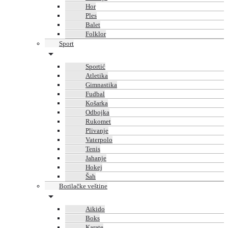
Hor
Ples
Balet
Folklor
Sport
Sportić
Atletika
Gimnastika
Fudbal
Košarka
Odbojka
Rukomet
Plivanje
Vaterpolo
Tenis
Jahanje
Hokej
Šah
Borilačke veštine
Aikido
Boks
Karate