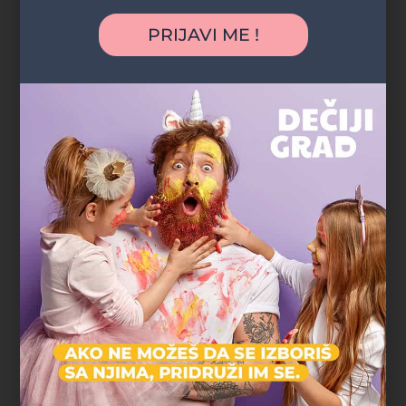
"Najveća prednost bila je što nismo morali
PRIJAVI ME !
nigde da mrdnemo. Rođendan je organizovan
u parku blizu naše zgrade, deca su se igrala
satima, a komšije i prijatelji su mogli lako da
nam se pridruže. Baš jednostavno, opušteno i
bez stresa."
Marko R.
tatasaurus
Gradski parkovi i šume
"Deca su satima trčala, istraživala i igrala se, a