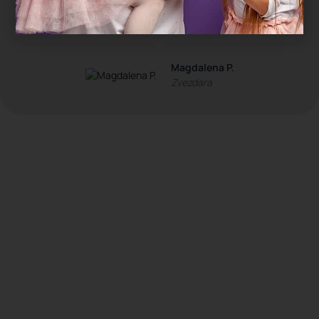
čim smo stigli kući su popadali od umora. Ovo
je bio najopušteniji rođendan koji pamtimo."
Magdalena P.
Zvezdara