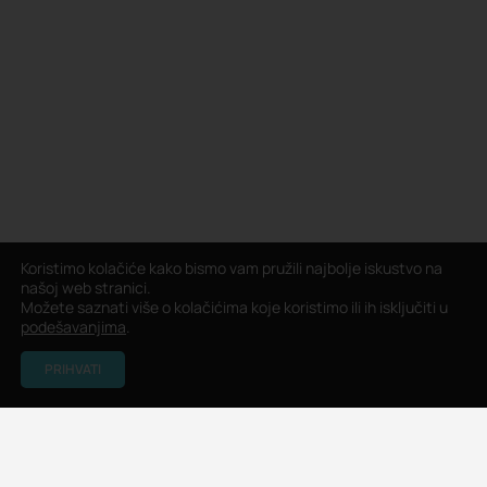
Koristimo kolačiće kako bismo vam pružili najbolje iskustvo na
našoj web stranici.
Možete saznati više o kolačićima koje koristimo ili ih isključiti u
podešavanjima
.
PRIHVATI