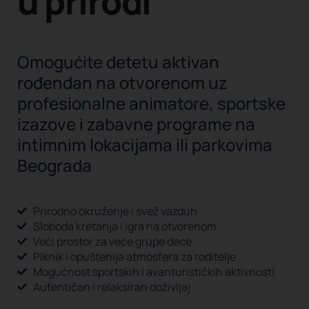
u prirodi
Omogućite detetu aktivan
rođendan na otvorenom uz
profesionalne animatore, sportske
izazove i zabavne programe na
intimnim lokacijama ili parkovima
Beograda
Prirodno okruženje i svež vazduh
Sloboda kretanja i igra na otvorenom
Veći prostor za veće grupe dece
Piknik i opuštenija atmosfera za roditelje
Mogućnost sportskih i avanturističkih aktivnosti
Autentičan i relaksiran doživljaj