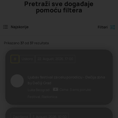
Pretraži sve događaje
pomoću filtera
Najskorije
Filteri
Prikazano
37
od
37
rezultata
Uskoro
22. Avgust, 2026. 17:00
Ljubav festival za celu porodicu - Dečija zona
by Dečiji Grad
Cena: 3 sms poruke
Luka Beograd
Festival, Radionica
Završeno
7. Avgust, 2026. 10:00