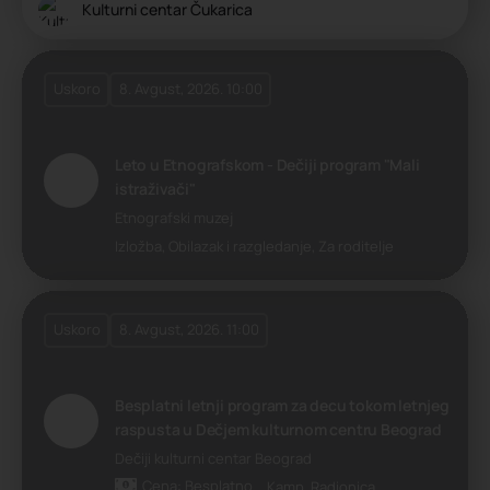
Kulturni centar Čukarica
Uskoro
8. Avgust, 2026. 10:00
Leto u Etnografskom - Dečiji program "Mali
istraživači"
Etnografski muzej
Izložba, Obilazak i razgledanje, Za roditelje
Uskoro
8. Avgust, 2026. 11:00
Besplatni letnji program za decu tokom letnjeg
raspusta u Dečjem kulturnom centru Beograd
Dečiji kulturni centar Beograd
Cena: Besplatno
Kamp, Radionica