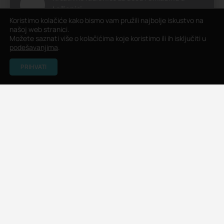
Ložionici
Koristimo kolačiće kako bismo vam pružili najbolje iskustvo na
Cena: Besplatno
Ložionica
Radionica
našoj web stranici.
Možete saznati više o kolačićima koje koristimo ili ih isključiti u
podešavanjima
.
Ložionica
PRIHVATI
Uskoro
8. Avgust, 2026. 12:00
Letnja škola naučno istraživačkih radionica za
decu u Prirodnjačkom muzeju
Prirodnjački muzej Beograd
Radionica
Galerija Prirodnjačkog muzeja