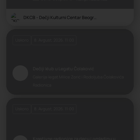
DKCB - Dečji Kulturni Centar Beograda
Uskoro
8. Avgust, 2026. 11:00
Dečiji klub u Legatu Čolaković
Galerija-legat Milice Zorić i Rodoljuba Čolakovića
Radionica
Uskoro
8. Avgust, 2026. 11:00
Kreativne radionice za decu i omladinu u