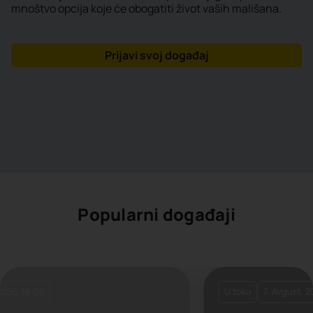
mnoštvo opcija koje će obogatiti život vaših mališana.
Prijavi svoj događaj
Popularni događaji
U toku
7. Avgust, 2026. 08:30