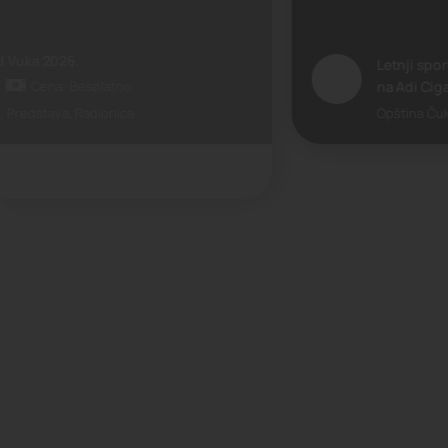
Letnji sportsko-obrazovni kamp "Čukarica 2026"
na Adi Ciganliji
Cena: Besplatno
Opština Čukarica
Kamp