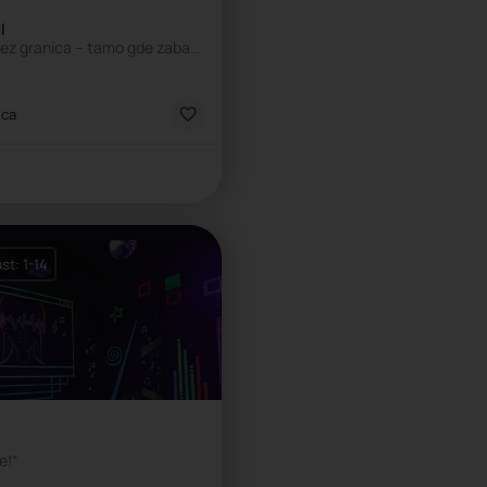
l
Rođendan uz igru bez granica – tamo gde zabava traje beskonačno! ✨
ca
ica
st: 1-14
e!“