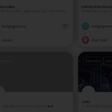
oko sveta
Infinity Kids Dorco
🌍✈️ Put oko sveta – gde svaka igra vodi na novu avanturu! 🧳🎈
lasična igraonica
Klasična igraoni
Dečija igraonica
Dečija igraon
Zemun
Stari Grad
tvoreno
Zatvoreno
Uzra
Juhu
– gde detinjstvo plovi srećno! 🌊🐬
⚡ „Juhu! Igra počinj