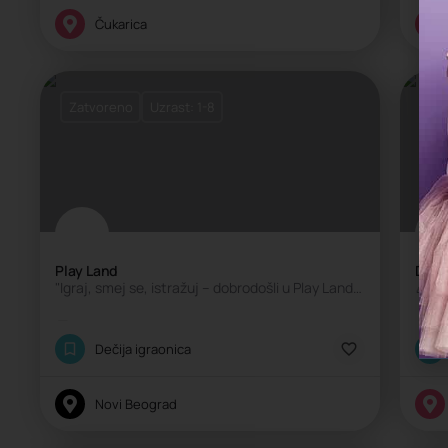
Čukarica
Zatvoreno
Uzrast: 1-8
Za
Play Land
Dofi 
"Igraj, smej se, istražuj – dobrodošli u Play Land!" 🚀
Klasična igraonica
K
Dečija igraonica
Novi Beograd