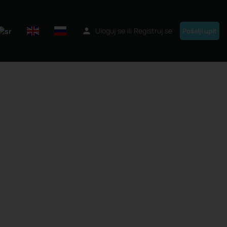
Uloguj se
ili
Registruj se
Pošalji upit