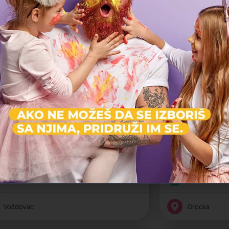
Vračar
Zemun
tvoreno
Uzrast: 1-8
Zatvoreno
Uzra
bar and play
Lavić
🎉 Dofi Bar & Play – gde igra i zabava nikad ne staju!
🦁 „Uđi u svet malih
lasična igraonica
Klasična igraoni
Dečija igraonica
Dečija igraon
Voždovac
Grocka