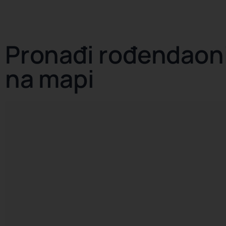
Pronađi rođendaon
na mapi