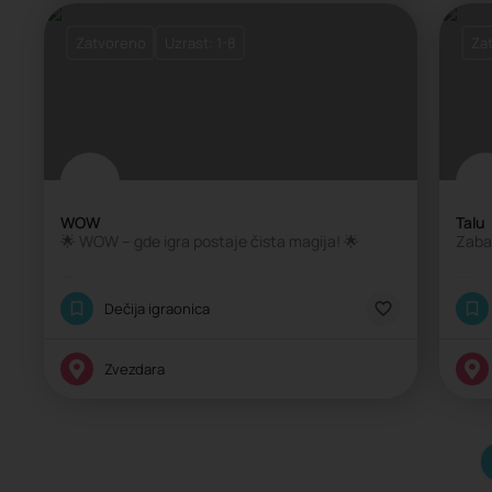
Zatvoreno
Uzrast: 1-8
Za
WOW
Talu
🌟 WOW – gde igra postaje čista magija! 🌟
Zaba
Klasična igraonica
K
Dečija igraonica
Zvezdara