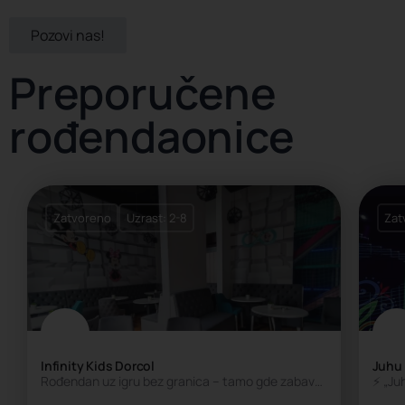
Pozovi nas!
Preporučene
rođendaonice
Zatvoreno
Uzrast: 2-8
Zat
Infinity Kids Dorcol
Juhu
Rođendan uz igru bez granica – tamo gde zabava traje beskonačno! ✨
⚡ „Juh