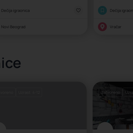
asična igraonica
Klasična igraon
Dečija igraonica
Dečija igrao
Novi Beograd
Vračar
nice
tvoreno
Uzrast: 4-12
Zatvoreno
Uzra