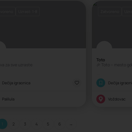
tvoreno
Uzrast: 1-8
Zatvoreno
Uzra
Toto
va za sve uzraste
lasična igraonica
Klasična igraoni
Dečija igraonica
Dečija igraon
Palilula
Voždovac
1
2
3
4
5
6
→