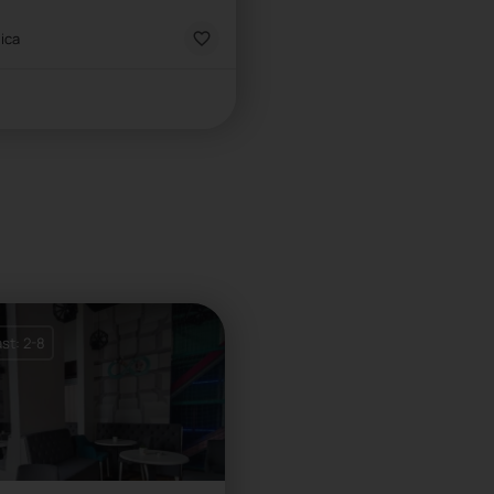
ica
nica
st: 2-8