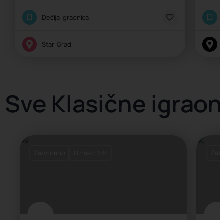
Klasična igraonica
Kl
Dečija igraonica
Stari Grad
Sve Klasične igrao
Zatvoreno
Uzrast: 1-14
Za