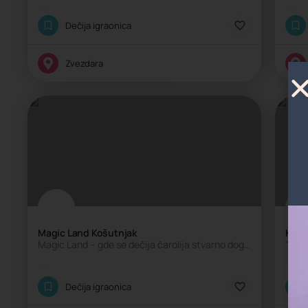
Klasična igraonica
K
Dečija igraonica
Zvezdara
Za
Magic Land Košutnjak
Kežu
Magic Land – gde se dečija čarolija stvarno događa!
"Kežu
Klasična igraonica
K
Dečija igraonica