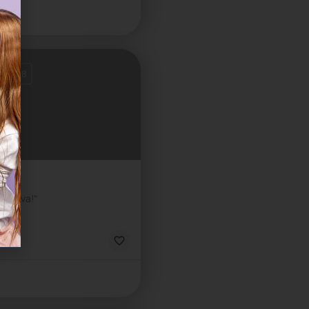
st: 1-8
 lavova!“
ca
ica