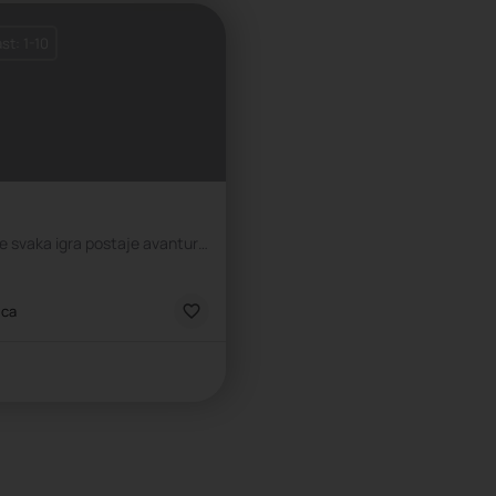
st: 1-10
🎉 Toto – mesto gde svaka igra postaje avantura! 🐾
ca
ica