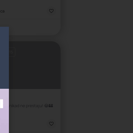
ca
ica
d
st: 1-15
 igra nikad ne prestaju! 😂🏰
ca
ica