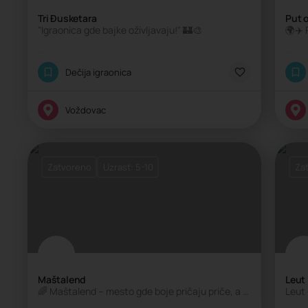
Tri Đusketara
Put 
"Igraonica gde bajke oživljavaju!" 🏰🎨
Klasična igraonica
K
Dečija igraonica
Voždovac
Zatvoreno
Uzrast: 5-10
Za
Maštalend
Leut
🌈 Maštalend – mesto gde boje pričaju priče, a deca stvaraju svoje!
Leut 