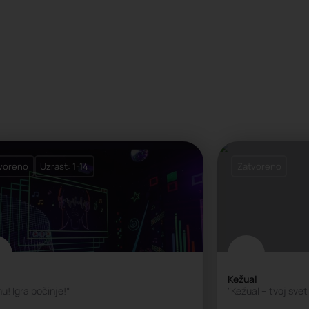
voreno
Uzrast: 1-14
Zatvoreno
Kežual
u! Igra počinje!“
"Kežual – tvoj svet