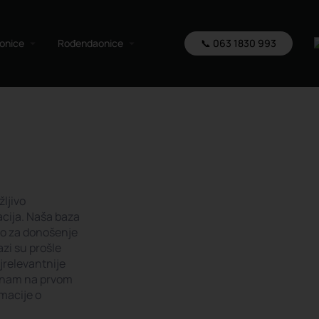
aonice
Rođendaonice
📞 063 1830 993
ljivo
acija. Naša baza
no za donošenje
zi su prošle
ajrelevantnije
u nam na prvom
rmacije o