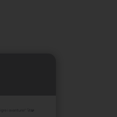
 igre i avanture!" 🚀🧩