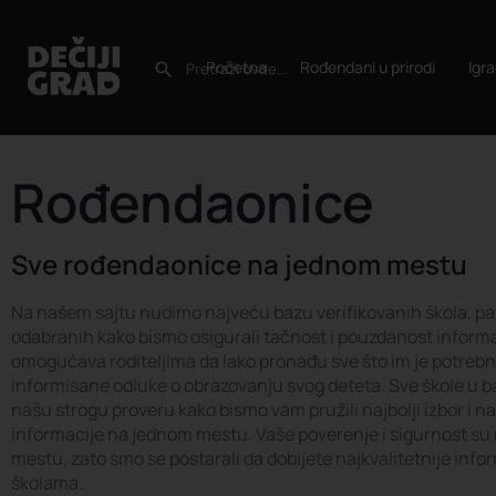
Početna
Rođendani u prirodi
Igr
Rođendaonice
Sve rođendaonice na jednom mestu
Na našem sajtu nudimo najveću bazu verifikovanih škola, paž
odabranih kako bismo osigurali tačnost i pouzdanost inform
omogućava roditeljima da lako pronađu sve što im je potreb
informisane odluke o obrazovanju svog deteta. Sve škole u ba
našu strogu proveru kako bismo vam pružili najbolji izbor i n
informacije na jednom mestu. Vaše poverenje i sigurnost s
mestu, zato smo se postarali da dobijete najkvalitetnije info
školama.