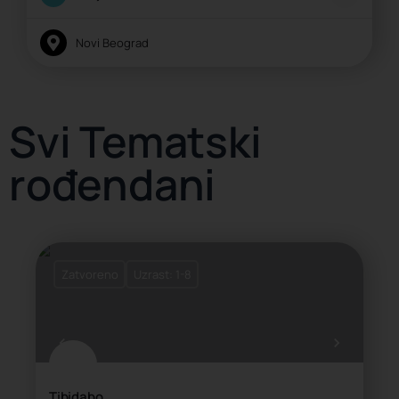
Novi Beograd
Svi Tematski
rođendani
Zatvoreno
Uzrast: 1-8
Tibidabo