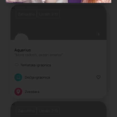
Zatvoreno
Uzrast: 2-12
Aquarius
“More radosti, okean smeha!”
Tematska igraonica
Dečija igraonica
Zvezdara
Zatvoreno
Uzrast: 2-13