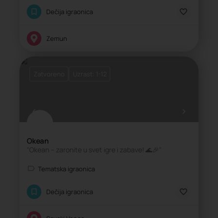
Dečija igraonica
Zemun
Zatvoreno
Uzrast: 1-12
Okean
"Okean – zaronite u svet igre i zabave! 🌊🎉"
Tematska igraonica
Dečija igraonica