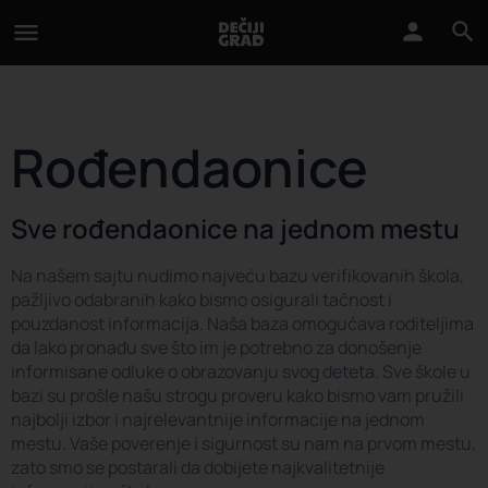
Rođendaonice
Sve rođendaonice na jednom mestu
Na našem sajtu nudimo najveću bazu verifikovanih škola,
pažljivo odabranih kako bismo osigurali tačnost i
pouzdanost informacija. Naša baza omogućava roditeljima
da lako pronađu sve što im je potrebno za donošenje
informisane odluke o obrazovanju svog deteta. Sve škole u
bazi su prošle našu strogu proveru kako bismo vam pružili
najbolji izbor i najrelevantnije informacije na jednom
mestu. Vaše poverenje i sigurnost su nam na prvom mestu,
zato smo se postarali da dobijete najkvalitetnije