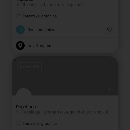
🎉 Tibidabo – vrh radosti za najmlađe!
Tematska igraonica
Rodjendaonica
Novi Beograd
Uzrast: 3-8
Pepeljuga
✨ „Pepeljuga – gde se svaka igra pretvara u bajku!“
Tematska igraonica