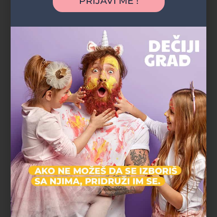
PRIJAVI ME !
Bioskop
Stari Grad
Uzrast: 1-15
Igraonica Planeta
🚀 „Putujemo kroz galaksiju igre i radosti!“
Tematska igraonica
Dečija igraonica
Novi Beograd