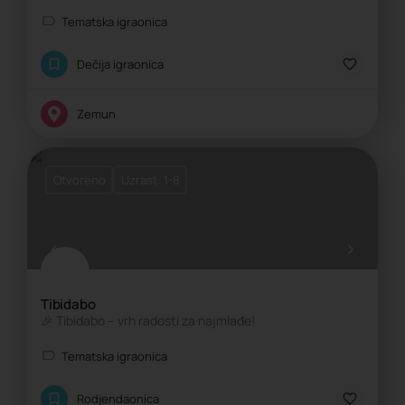
Tematska igraonica
Dečija igraonica
Zemun
Otvoreno
Uzrast: 1-8
Tibidabo
🎉 Tibidabo – vrh radosti za najmlađe!
Tematska igraonica
Rodjendaonica