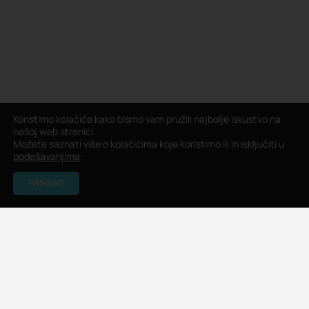
Koristimo kolačiće kako bismo vam pružili najbolje iskustvo na
našoj web stranici.
Možete saznati više o kolačićima koje koristimo ili ih isključiti u
podešavanjima
.
PRIHVATI