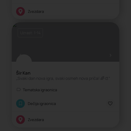
Zvezdara
Uzrast: 1-14
Šir Kan
„Svaki dan nova igra, svaki osmeh nova priča! 🌈🎨“
Tematska igraonica
Dečija igraonica
Zvezdara