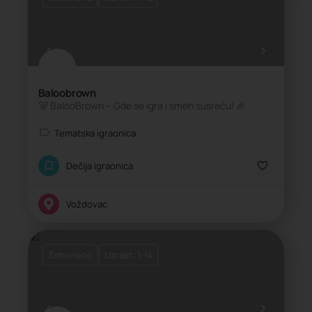
Baloobrown
🐻 BalooBrown – Gde se igra i smeh susreću! 🎉
Tematska igraonica
Dečija igraonica
Voždovac
Zatvoreno
Uzrast: 1-14