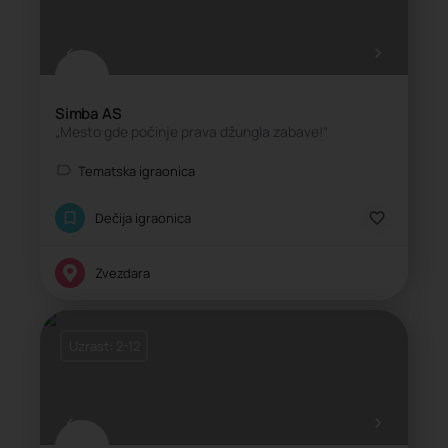
Simba AS
„Mesto gde počinje prava džungla zabave!“
Tematska igraonica
Dečija igraonica
Zvezdara
Uzrast: 2-12