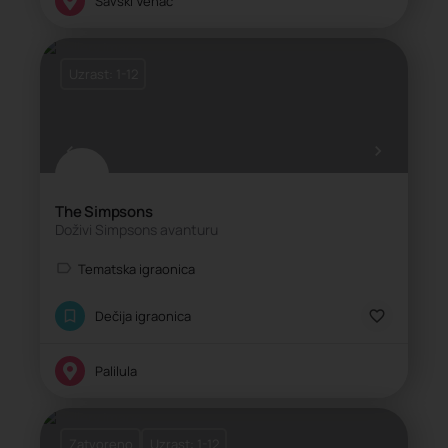
Savski Venac
Uzrast: 1-12
The Simpsons
Doživi Simpsons avanturu
Tematska igraonica
Dečija igraonica
Palilula
Zatvoreno
Uzrast: 1-12