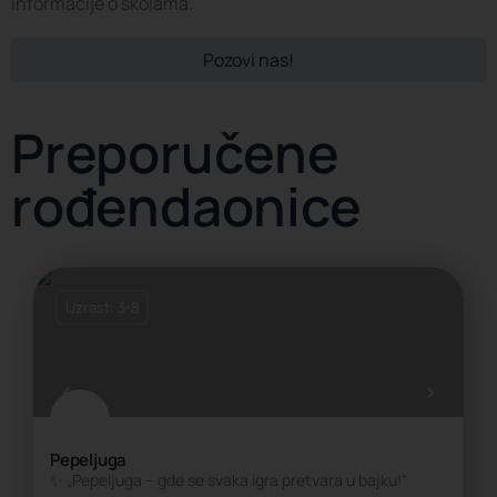
informacije o školama.
Pozovi nas!
Preporučene
rođendaonice
Uzrast: 3-8
Pepeljuga
✨ „Pepeljuga – gde se svaka igra pretvara u bajku!“