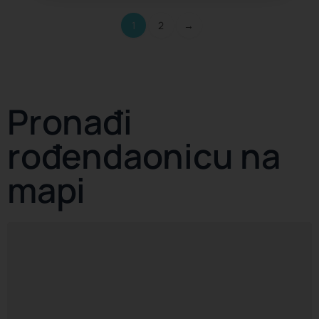
1
2
→
Pronađi
rođendaonicu na
mapi