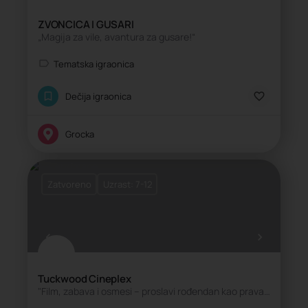
ZVONCICA I GUSARI
„Magija za vile, avantura za gusare!“
Tematska igraonica
Dečija igraonica
Grocka
Zatvoreno
Uzrast: 7-12
Tuckwood Cineplex
"Film, zabava i osmesi – proslavi rođendan kao prava filmska zvezda!" 🌟🎬