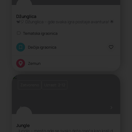
Džunglica
🐒🎈 Džunglica – gde svaka igra postaje avantura! 🌟
Tematska igraonica
Dečija igraonica
Zemun
Zatvoreno
Uzrast: 2-12
Jungle
„Jungle – mesto gde se svako dete oseća kao kralj džungle!“