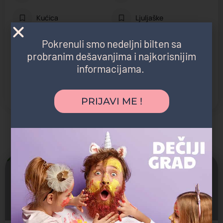
Kućica
Ljuljaške
Pokrenuli smo nedeljni bilten sa
Penjalice
Prepreke
probranim dešavanjima i najkorisnijim
informacijama.
Stena za penjanje
Tobogani
Trambolina
Tunel
PRIJAVI ME !
Možda vas zanima i sledeće:
Zatvoreno