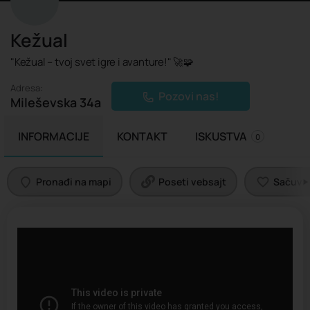
Kežual
"Kežual – tvoj svet igre i avanture!" 🚀🧩
Adresa:
Pozovi nas!
Mileševska 34a
INFORMACIJE
KONTAKT
ISKUSTVA
0
Pronađi na mapi
Poseti vebsajt
Sačuvaj 