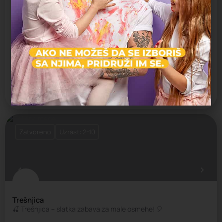
Leut
Leut – gde detinjstvo plovi srećno! 🌊🐬
Klasična igraonica
Dečija igraonica
Vračar
Zatvoreno
Uzrast: 2-10
Trešnjica
🍒 Trešnjica – slatka zabava za male osmehe! 🎈