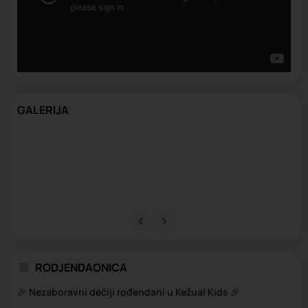
GALERIJA
RODJENDAONICA
🎉
Nezaboravni dečiji rođendani u Kežual Kids
🎉