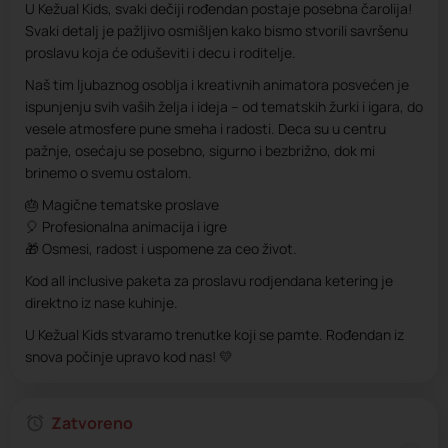
U Kežual Kids, svaki dečiji rođendan postaje posebna čarolija!
Svaki detalj je pažljivo osmišljen kako bismo stvorili savršenu
proslavu koja će oduševiti i decu i roditelje.
Naš tim ljubaznog osoblja i kreativnih animatora posvećen je
ispunjenju svih vaših želja i ideja – od tematskih žurki i igara, do
vesele atmosfere pune smeha i radosti. Deca su u centru
pažnje, osećaju se posebno, sigurno i bezbrižno, dok mi
brinemo o svemu ostalom.
🎂 Magične tematske proslave
🎈 Profesionalna animacija i igre
🎁 Osmesi, radost i uspomene za ceo život.
Kod all inclusive paketa za proslavu rodjendana ketering je
direktno iz nase kuhinje.
U Kežual Kids stvaramo trenutke koji se pamte. Rođendan iz
snova počinje upravo kod nas! 💛
Zatvoreno