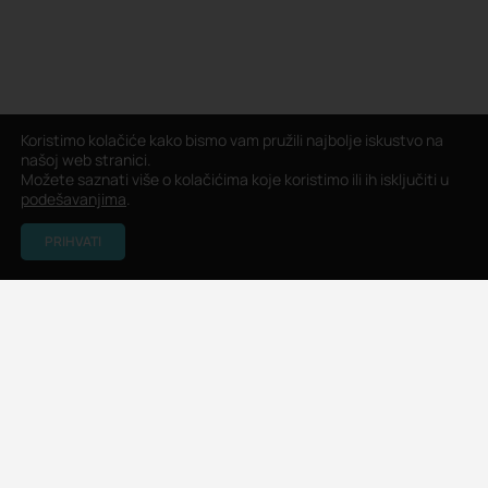
Koristimo kolačiće kako bismo vam pružili najbolje iskustvo na
našoj web stranici.
Možete saznati više o kolačićima koje koristimo ili ih isključiti u
podešavanjima
.
PRIHVATI