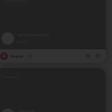
Na zakazivanje
Konjički klub Bojčin
Ergela
Beograd
+1
Otvoreno
Hipodrom