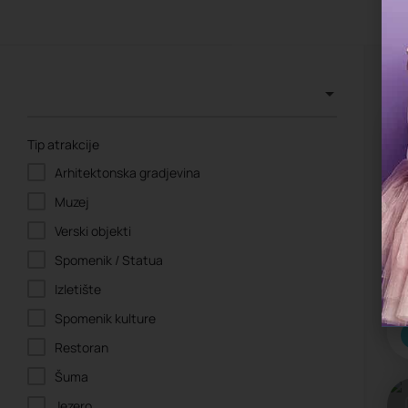
Tip atrakcije
Arhitektonska gradjevina
Muzej
Verski objekti
Spomenik / Statua
Izletište
Spomenik kulture
Restoran
Šuma
Jezero