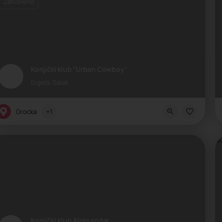
Zatvoreno
Konjički klub "Urban Cowboy"
Ergela, Salaš
Grocka
+1
Konjički klub Aleksandar