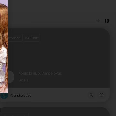
ltata
Zatvoreno
1500 din
Konjički klub Aranđelovac
rirode, Zoo vrt
Ergela
Arandjelovac