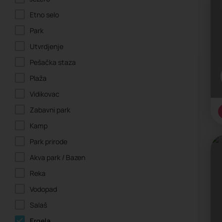
Etno selo
Park
Utvrdjenje
Pešačka staza
Plaža
Vidikovac
Zabavni park
Kamp
Park prirode
Akva park / Bazen
Reka
Vodopad
Salaš
Ergela