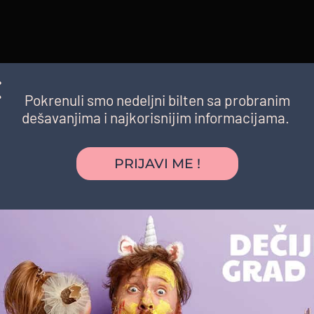
Pokrenuli smo nedeljni bilten sa probranim
dešavanjima i najkorisnijim informacijama.
PRIJAVI ME !
a
jan za odrasle, ali i decu. Na ergelama,
nja, gde deca vrlo lako mogu da savladaju