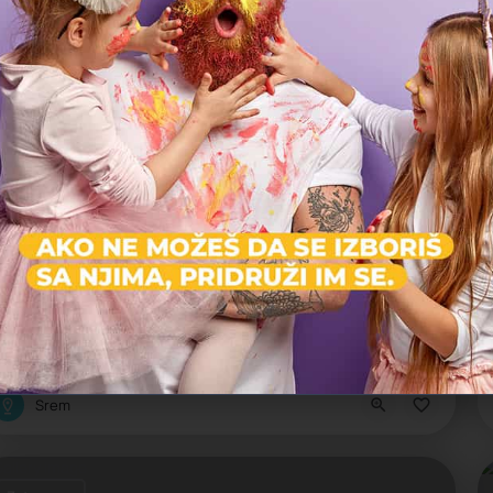
Prikazano
10
rezu
Zatvoreno
600 din
Zasavica - Specijalni Rezervat Prirode
Ergela, Izletište, Jezero, Park prirode, Reka, Specijalni rezervat p
Srem