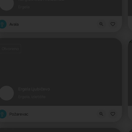
Ergela
Avala
Otvoreno
Ergela Ljubičevo
Ergela, Izletište
Požarevac