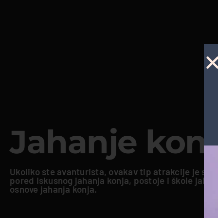
Jahanje konj
Ukoliko ste avanturista, ovakav tip atrakcije je sja
pored iskusnog jahanja konja, postoje i škole jaha
osnove jahanja konja.