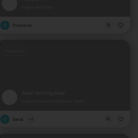
Ergela, Restoran
Požarevac
Zatvoreno
Salaš “Kod mog Đoke”
Ergela, Etno selo, Restoran, Salaš
Banat
+1