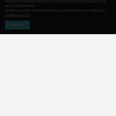
Koristimo kolačiće kako bismo vam pružili najbolje iskustvo na
našoj web stranici.
Možete saznati više o kolačićima koje koristimo ili ih isključiti u
podešavanjima
.
PRIHVATI