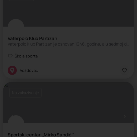
Vaterpolo Klub Partizan
Vaterpolo klub Partizan je osnovan 1946. godine, a u sedmoj deceniji 20.veka počeo je period velikih…
Škola sporta
Voždovac
Na zakazivanje
Sportski centar ,,Mirko Sandić''