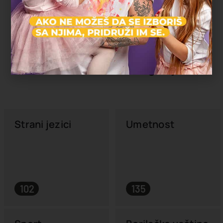
Istraži ostale kategorije
Strani jezici
Umetnost
102
135