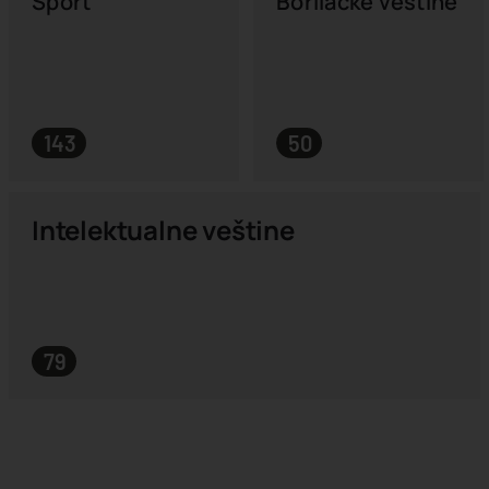
Sport
Borilačke veštine
143
50
Intelektualne veštine
79