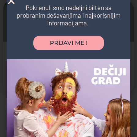
Pokrenuli smo nedeljni bilten sa
Zatvoreno
probranim dešavanjima i najkorisnijim
informacijama.
PRIJAVI ME !
EDUCA Finnish International Kindergarten & School
EDUKA – Where Wellbeing Thrives and Every Child Strives
Internacionalna škola, Privatna škola
Savski Venac