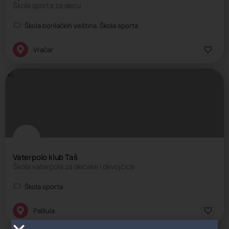
Škola sporta za decu
Škola borilačkih veština, Škola sporta
Vračar
Vaterpolo klub Taš
Škola vaterpola za dečake i devojčice
Škola sporta
Palilula