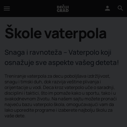
Škole vaterpola
Snaga i ravnoteža – Vaterpolo koji
osnažuje sve aspekte vašeg deteta!
Treniranje vaterpola za decu poboljšava izdržljivost,
snagu i timski duh, dok razvija veštine plivanja i
orijentacije u vodi. Deca kroz vaterpolo uče o saradnji,
disciplini i taktici, što im pomaže kako u sportu, tako i u
svakodnevnom životu. Na našem sajtu možete pronaći
najveću bazu vaterpolo škola, omogućavajući vam da
lako uporedite programe i izaberete najbolju školu za
vaše dete.