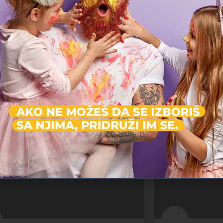
i klub Kralj
Nemačka škola Beo
aha za decu
a sporta
Internacionalna š
eograd
Savski Venac
reno