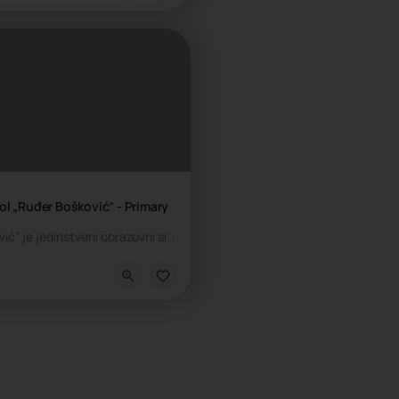
ol „Ruđer Bošković” - Primary
Škola „Ruđer Bošković” je jedinstveni obrazovni sistem koji čine prva privatna Osnovna škola i Gimnazija. Obe…
kola, Privatna škola