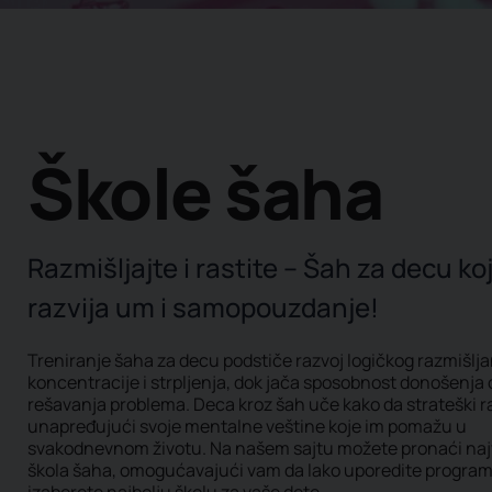
Škole šaha
Razmišljajte i rastite – Šah za decu ko
razvija um i samopouzdanje!
Treniranje šaha za decu podstiče razvoj logičkog razmišlja
koncentracije i strpljenja, dok jača sposobnost donošenja 
rešavanja problema. Deca kroz šah uče kako da strateški r
unapređujući svoje mentalne veštine koje im pomažu u
svakodnevnom životu. Na našem sajtu možete pronaći na
škola šaha, omogućavajući vam da lako uporedite program