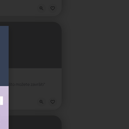
a, Škola socio-emocijalnih veština, Škola životnih veština
kola, Privatna škola
 Hill
ešto što možete završiti“
kola, Privatna škola