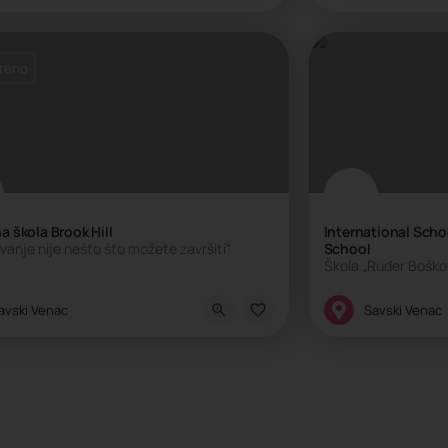
reno
 škola Brook Hill
International Scho
vanje nije nešto što možete završiti“
School
rnacionalna škola, Privatna škola
Internacionalna š
avski Venac
Savski Venac