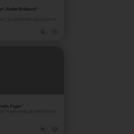
ol „Ruđer Bošković” -
Škola „Ruđer Bošković” je jedinstveni obrazovni sistem koji čine prva privatna Osnovna škola i Gimnazija. Obe…
kola, Privatna škola
hajlo Pupin"
Osnovna škola Mihajlo Pupin oblikuje učenike kao samostalne, odgovorne i kritički misleće pojedince spremne…