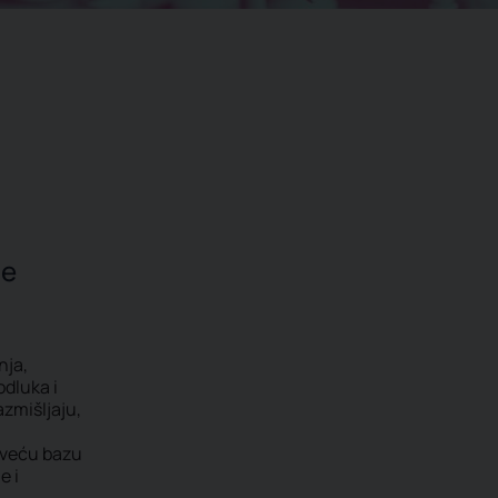
je
nja,
odluka i
azmišljaju,
jveću bazu
e i