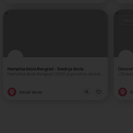
Zatvo
Nemačka škola Beograd - Srednja škola
Osnovna
Nemačka škola Beograd (DSB) je privatna obrazovna ustanova pod okriljem Školskog društva, koju je…
„Obrazo
Internacionalna škola, Privatna škola
Inte
Savski Venac
S