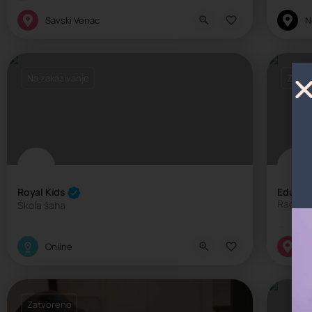
Internacionalna škola, Privatna škola
Eduk
Savski Venac
N
Na zakazivanje
Zatvo
Royal Kids
Edukati
Rad sa 
Škola šaha
Eduk
Škola sporta
Online
Z
Zatvoreno