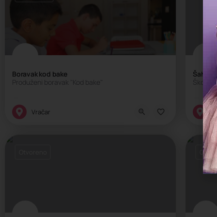
Boravak kod bake
Šahovsk
Produženi boravak "Kod bake"
Škola š
Edukativni centar, Privatni produženi boravak, Rodjendaonica
Škol
Vračar
B
Otvoreno
Otvo