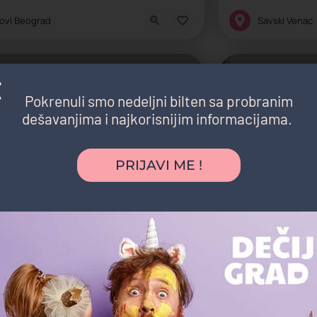
ativni centar, Kreativni centar, Kulturni centar, Škola intelektualnih veštin
Internacionalna š
ovi Beograd
Savski Venac
reno
Zatvoreno
Pokrenuli smo nedeljni bilten sa probranim
dešavanjima i najkorisnijim informacijama.
PRIJAVI ME !
vni centar Plavo zvonce
Srednja škola Brook
osnovcima od 1. do 4. razreda
„Obrazovanje nije n
ativni centar, Privatni produženi boravak
Internacionalna š
vezdara
Savski Venac