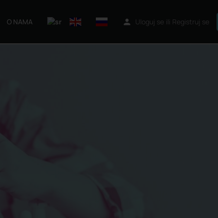
O NAMA
Uloguj se
ili
Registruj se