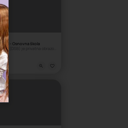
grad - Osnovna škola
Nemačka škola Beograd (DSB) je privatna obrazovna ustanova pod okriljem Školskog društva, koju je…
kola, Privatna škola