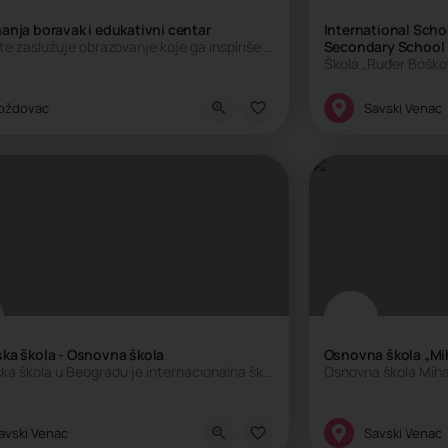
anja boravak i edukativni centar
International Scho
Vaše dete zaslužuje obrazovanje koje ga inspiriše i priprema za svet pun mogućnosti
Secondary School
a stranih jezika
ativni centar, Privatni produženi boravak, Rodjendaonica
Internacionalna š
oždovac
Savski Venac
ka škola - Osnovna škola
Osnovna škola „Mi
Francuska škola u Beogradu je internacionalna škola koju pohađaju deca brojnih nacionalnosti. Škola sprovodi…
rnacionalna škola, Privatna škola
Privatna škola
avski Venac
Savski Venac