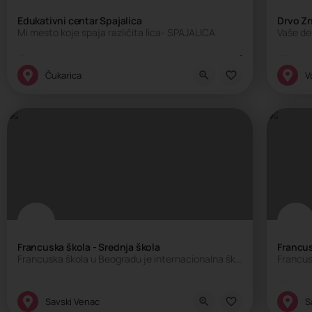
Edukativni centar Spajalica
Drvo Zn
Mi mesto koje spaja različita lica- SPAJALICA
Edukativni centar, Kreativni centar, Obrazovanje, Škola sporta, Škol
Eduk
Čukarica
V
Francuska škola - Srednja škola
Francus
Francuska škola u Beogradu je internacionalna škola koju pohađaju deca brojnih nacionalnosti. Škola sprovodi…
Internacionalna škola, Privatna škola
Inte
Savski Venac
S