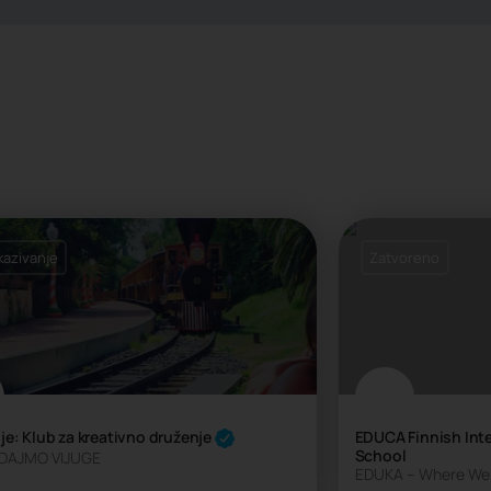
kazivanje
Zatvoreno
je: Klub za kreativno druženje
EDUCA Finnish Inte
School
DAJMO VIJUGE