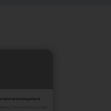
rnational Kindergarten &
EDUKA – Where Wellbeing Thrives and Every Child Strives