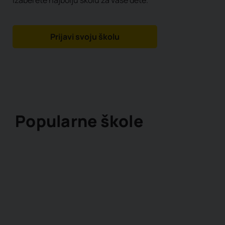
izaberete najbolju školu za vaše dete.
Prijavi svoju školu
Popularne škole