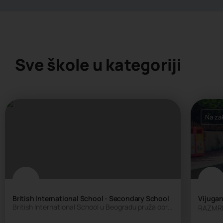
Sve škole u kategoriji
Na za
British International School - Secondary School
Vijugan
British International School u Beogradu pruža obrazovanje na engleskom jeziku u skladu sa najvišim…
RAZMR