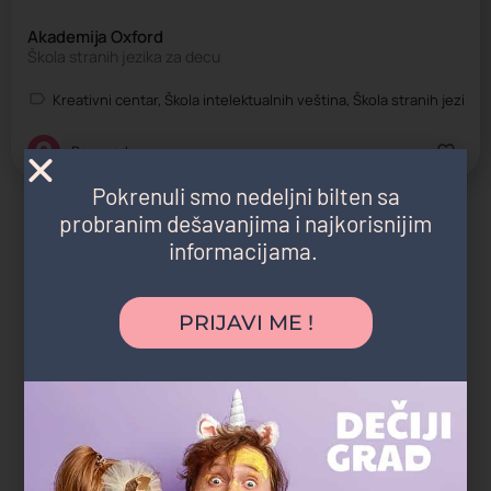
Akademija Oxford
Škola stranih jezika za decu
Kreativni centar, Škola intelektualnih veština, Škola stranih jezika,
Beograd
Pokrenuli smo nedeljni bilten sa
probranim dešavanjima i najkorisnijim
informacijama.
PRIJAVI ME !
Istraži ostale kategorije