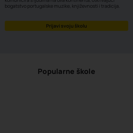
komunicira s ljudima na dva kontinenta, otkrivajući
bogatstvo portugalske muzike, književnosti i tradicija.
Prijavi svoju školu
Popularne škole