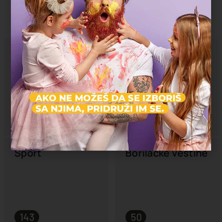
Strani jezici
Umetnost
102
135
Sport
Borilačke veštine
143
50