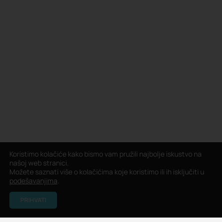
Koristimo kolačiće kako bismo vam pružili najbolje iskustvo na
našoj web stranici.
Možete saznati više o kolačićima koje koristimo ili ih isključiti u
podešavanjima
.
PRIHVATI