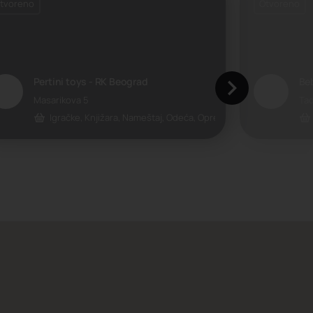
tvoreno
Otvoreno
Pertini toys - RK Beograd
Be
Masarikova 5
Ta
Igračke, Knjižara, Nameštaj, Odeća, Oprema za bebe