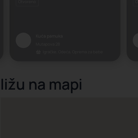
Otvoreno
O
Kuća pamuka
Mutapova 28
be
Igračke, Odeća, Oprema za bebe
bližu na mapi