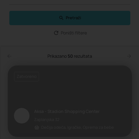
Pretraži
Poništi filtere
Prikazano
50
rezultata
Zatvoreno
Aksa - Stadion Shopping Center
Zaplanjska 32
Dečija odeća, Igračke, Oprema za bebe