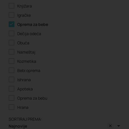
Knjižara
Igračke
Oprema za bebe
Dečija odeća
Obuća
Nameštaj
Kozmetika
Bebi oprema
Ishrana
Apoteka
Oprema za bebu
Hrana
SORTIRAJ PREMA:
Najnovije