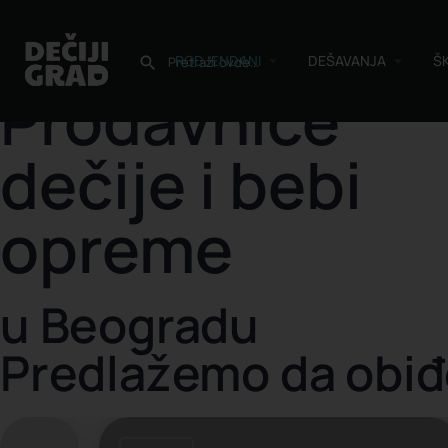
RODJENDANI
DEŠAVANJA
Š
Prodavnice
dečije i bebi
opreme
u Beogradu
Predlažemo da obiđ