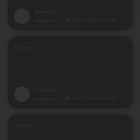
Smile Kids
Odeća, Oprema za bebe
Njegoševa 40
Zatvoreno
Projelatex
Odeća, Oprema za bebe
Mileševska 32
Zatvoreno