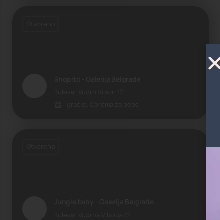
Otvoreno
Shopito - Galerija Belgrade
Bulevar Vudro Vilson 12
Igračke, Oprema za bebe
Otvoreno
Jungle baby - Galerija Belgrade
Bulevar Vudroa Vilsona 12