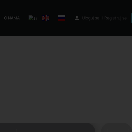
O NAMA
Uloguj se
ili
Registruj se