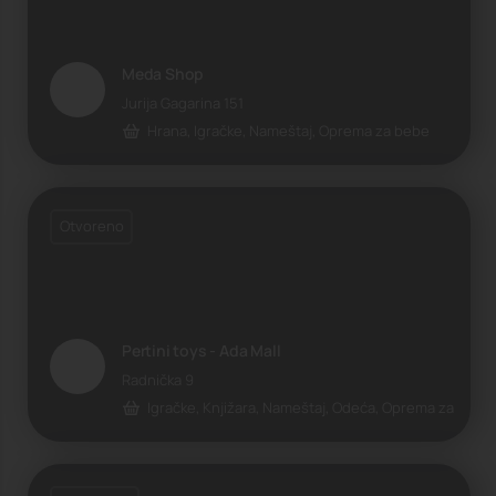
Meda Shop
Jurija Gagarina 151
Hrana, Igračke, Nameštaj, Oprema za bebe
Otvoreno
Pertini toys - Ada Mall
Radnička 9
Igračke, Knjižara, Nameštaj, Odeća, Oprema za bebe