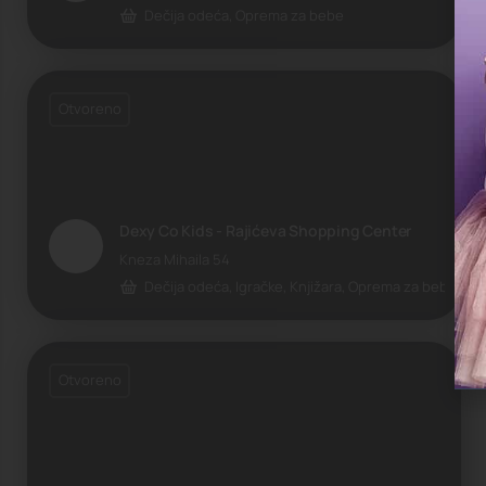
Dečija odeća, Oprema za bebe
Otvoreno
Dexy Co Kids - Rajićeva Shopping Center
Kneza Mihaila 54
Dečija odeća, Igračke, Knjižara, Oprema za bebe
Otvoreno