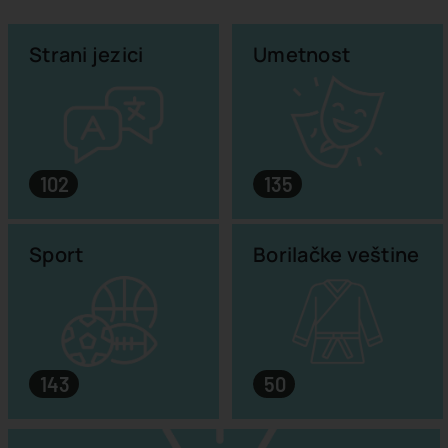
Strani jezici
Umetnost
102
135
Sport
Borilačke veštine
143
50