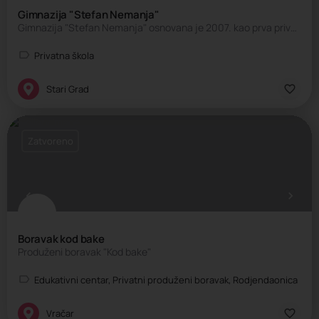
Gimnazija "Stefan Nemanja"
Gimnazija "Stefan Nemanja" osnovana je 2007. kao prva privatna Filološka gimnazija. Učenici u našoj školi…
Privatna škola
Stari Grad
Zatvoreno
Boravak kod bake
Produženi boravak "Kod bake"
Edukativni centar, Privatni produženi boravak, Rodjendaonica
Vračar