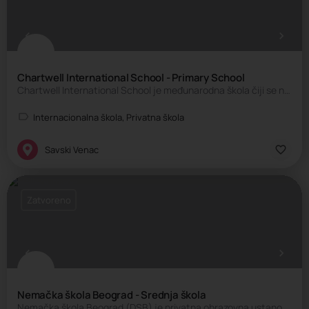
Chartwell International School - Primary School
Chartwell International School je međunarodna škola čiji se nastavni plan i program zasniva na britanskom…
Internacionalna škola, Privatna škola
Savski Venac
Zatvoreno
Nemačka škola Beograd - Srednja škola
Nemačka škola Beograd (DSB) je privatna obrazovna ustanova pod okriljem Školskog društva, koju je…