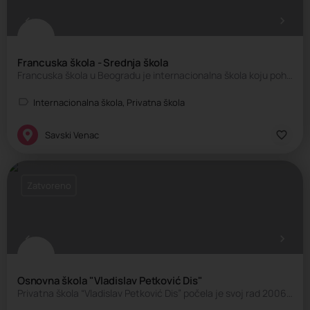
Francuska škola - Srednja škola
Francuska škola u Beogradu je internacionalna škola koju pohađaju deca brojnih nacionalnosti. Škola sprovodi…
Internacionalna škola, Privatna škola
Savski Venac
Zatvoreno
Osnovna škola "Vladislav Petković Dis"
Privatna škola “Vladislav Petković Dis” počela je svoj rad 2006. godine i od tada, kao moderna škola sa…