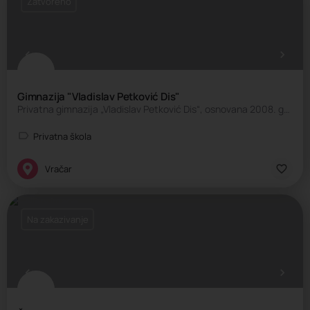
Zatvoreno
Gimnazija "Vladislav Petković Dis"
Privatna gimnazija „Vladislav Petković Dis“, osnovana 2008. godine kao gimnazija opšteg tipa, nalazi se u…
Privatna škola
Vračar
Na zakazivanje