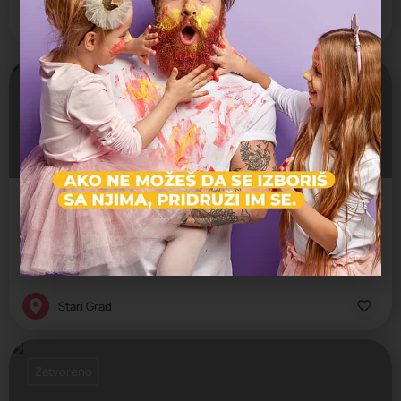
Savski Venac
Zatvoreno
Srednja škola "Dositej"
rednja škola „Dositej“ posvećena je očuvanju tradicije, kvalitetne nastave i negovanju tolerancije i saradnje…
Privatna škola
Stari Grad
Zatvoreno