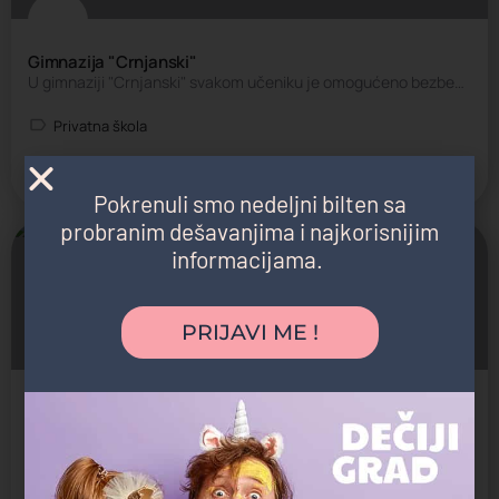
Gimnazija "Crnjanski"
U gimnaziji "Crnjanski" svakom učeniku je omogućeno bezbedno školovanje uz podsticaje i poštovanje…
Privatna škola
Savski Venac
Pokrenuli smo nedeljni bilten sa
probranim dešavanjima i najkorisnijim
informacijama.
Zatvoreno
PRIJAVI ME !
British International School - Primary School
British International School u Beogradu pruža obrazovanje na engleskom jeziku u skladu sa najvišim…
Internacionalna škola, Privatna škola