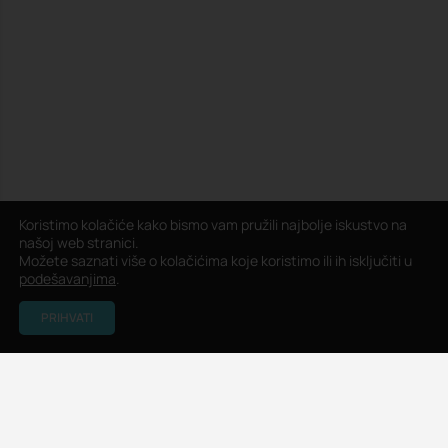
Koristimo kolačiće kako bismo vam pružili najbolje iskustvo na
našoj web stranici.
Možete saznati više o kolačićima koje koristimo ili ih isključiti u
podešavanjima
.
Pogledaj mapu
PRIHVATI