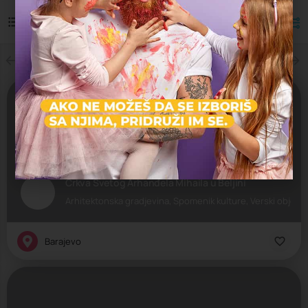
Najnoviji
Filteri
Prikazano
5
rezultata
Crkva Svetog Arhanđela Mihaila u Beljini
Arhitektonska gradjevina, Spomenik kulture, Verski objekti
Barajevo