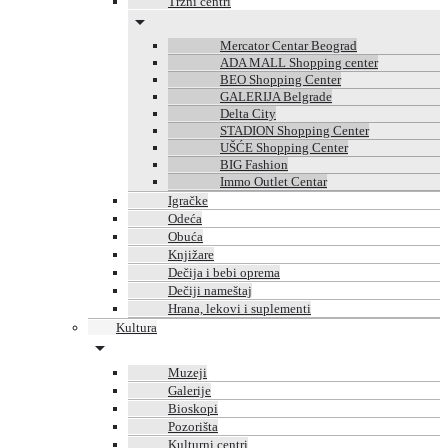
Tržni centri
Mercator Centar Beograd
ADA MALL Shopping center
BEO Shopping Center
GALERIJA Belgrade
Delta City
STADION Shopping Center
UŠĆE Shopping Center
BIG Fashion
Immo Outlet Centar
Igračke
Odeća
Obuća
Knjižare
Dečija i bebi oprema
Dečiji nameštaj
Hrana, lekovi i suplementi
Kultura
Muzeji
Galerije
Bioskopi
Pozorišta
Kulturni centri