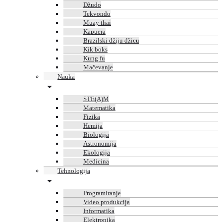
Džudo
Tekvondo
Muay thai
Kapuera
Brazilski džiju džicu
Kik boks
Kung fu
Mačevanje
Nauka
STE(A)M
Matematika
Fizika
Hemija
Biologija
Astronomija
Ekologija
Medicina
Tehnologija
Programiranje
Video produkcija
Informatika
Elektronika