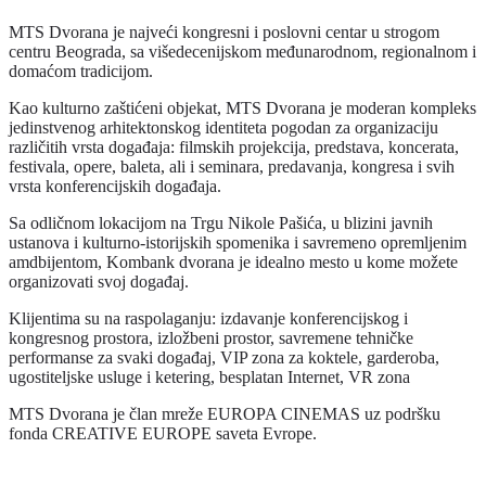
MTS Dvorana je najveći kongresni i poslovni centar u strogom
centru Beograda, sa višedecenijskom međunarodnom, regionalnom i
domaćom tradicijom.
Kao kulturno zaštićeni objekat, MTS Dvorana je moderan kompleks
jedinstvenog arhitektonskog identiteta pogodan za organizaciju
različitih vrsta događaja: filmskih projekcija, predstava, koncerata,
festivala, opere, baleta, ali i seminara, predavanja, kongresa i svih
vrsta konferencijskih događaja.
Sa odličnom lokacijom na Trgu Nikole Pašića, u blizini javnih
ustanova i kulturno-istorijskih spomenika i savremeno opremljenim
amdbijentom, Kombank dvorana je idealno mesto u kome možete
organizovati svoj događaj.
Klijentima su na raspolaganju: izdavanje konferencijskog i
kongresnog prostora, izložbeni prostor, savremene tehničke
performanse za svaki događaj, VIP zona za koktele, garderoba,
ugostiteljske usluge i ketering, besplatan Internet, VR zona
MTS Dvorana je član mreže EUROPA CINEMAS uz podršku
fonda CREATIVE EUROPE saveta Evrope.