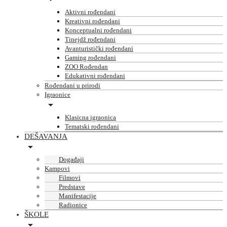
Aktivni rođendani
Kreativni rođendani
Konceptualni rođendani
Tinejdž rođendani
Avanturistički rođendani
Gaming rođendani
ZOO Rođendan
Edukativni rođendani
Rođendani u prirodi
Igraonice
Klasicna igraonica
Tematski rođendani
DEŠAVANJA
Događaji
Kampovi
Filmovi
Predstave
Manifestacije
Radionice
ŠKOLE