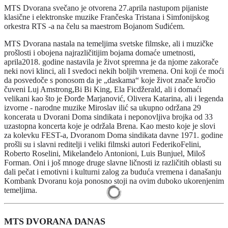
MTS Dvorana svečano je otvorena 27.aprila nastupom pijaniste
klasične i elektronske muzike Frančeska Tristana i Simfonijskog
orkestra RTS -a na čelu sa maestrom Bojanom Suđićem.
MTS Dvorana nastala na temeljima svetske filmske, ali i muzičke
prošlosti i obojena najrazličitijim bojama domaće umetnosti,
aprila2018. godine nastavila je život spremna je da njome zakorače
neki novi klinci, ali I svedoci nekih boljih vremena. Oni koji će moći
da posvedoče s ponosom da je „daskama“ koje život znače kročio
čuveni Luj Amstrong,Bi Bi King, Ela Ficdžerald, ali i domaći
velikani kao što je Đorđe Marjanović, Olivera Katarina, ali i legenda
izvorne - narodne muzike Miroslav ilić sa ukupno održana 29
koncerata u Dvorani Doma sindikata i neponovljiva brojka od 33
uzastopna koncerta koje je održala Brena. Kao mesto koje je slovi
za kolevku FEST-a, Dvoranom Doma sindikata davne 1971. godine
prošli su i slavni reditelji i veliki filmski autori FederikoFelini,
Roberto Roselini, Mikelanđelo Antonioni, Luis Bunjuel, Miloš
Forman. Oni i još mnoge druge slavne ličnosti iz različitih oblasti su
dali pečat i emotivni i kulturni zalog za buduća vremena i današanju
Kombank Dvoranu koja ponosno stoji na ovim duboko ukorenjenim
temeljima.
MTS DVORANA DANAS