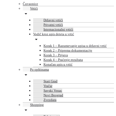
Čuvaonice
Vrtići
Državni vrtići
Privatni vrtići
Internacionalni vrtići
Vodič kroz upis deteta u vrtić
Korak 1 – Razumevanje upisa u državni vrtić
Korak 2 – Priprema dokumentacije
Korak 3 – Prijava
Korak 4 – Praćenje rezultata
Konačan upis u vrtić
Po opštinama
Stari Grad
Vračar
Savski Venac
Novi Beograd
Zvezdara
Shopping