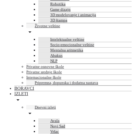
Robotika
Game dizajn
3D modelovanje i animacija
3D štampa
Životne veštine
Intelektualne veštine
Socio-emocionalne veštine
Mentalna aritmetika
Abakus
NLP
Privatne osnovne škole
Privatne srednje škole
Internacionalne škole
Pripremna, dopunska i dodatna nastava
BORAVCI
IZLETI
Dnevni izleti
Avala
Novi Sad
Vršac