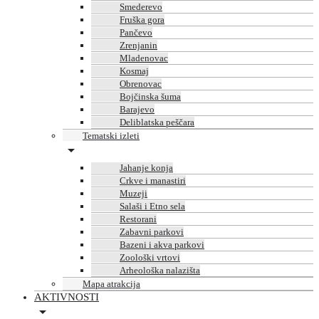
Smederevo
Fruška gora
Pančevo
Zrenjanin
Mladenovac
Kosmaj
Obrenovac
Bojčinska šuma
Barajevo
Deliblatska peščara
Tematski izleti
Jahanje konja
Crkve i manastiri
Muzeji
Salaši i Etno sela
Restorani
Zabavni parkovi
Bazeni i akva parkovi
Zoološki vrtovi
Arheološka nalazišta
Mapa atrakcija
AKTIVNOSTI