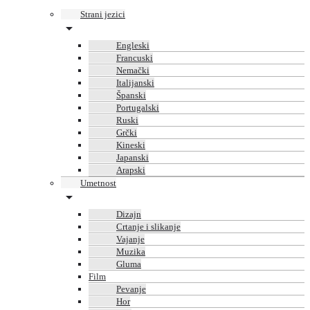
Strani jezici
Engleski
Francuski
Nemački
Italijanski
Španski
Portugalski
Ruski
Grčki
Kineski
Japanski
Arapski
Umetnost
Dizajn
Crtanje i slikanje
Vajanje
Muzika
Gluma
Film
Pevanje
Hor