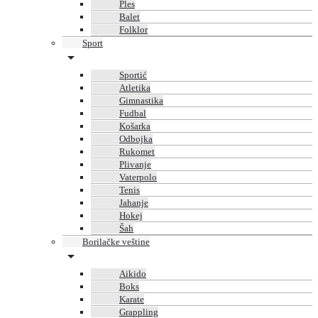
Ples
Balet
Folklor
Sport
Sportić
Atletika
Gimnastika
Fudbal
Košarka
Odbojka
Rukomet
Plivanje
Vaterpolo
Tenis
Jahanje
Hokej
Šah
Borilačke veštine
Aikido
Boks
Karate
Grappling