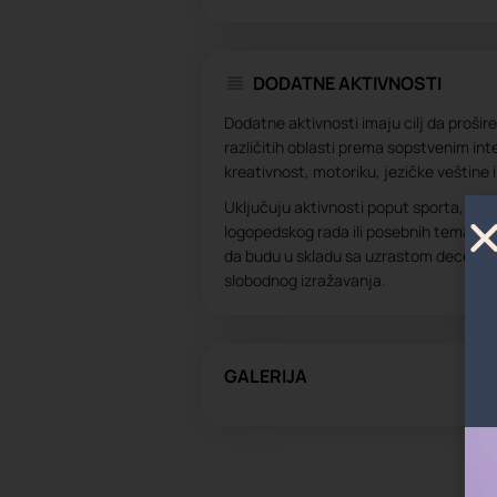
DODATNE AKTIVNOSTI
Dodatne aktivnosti imaju cilj da prošir
različitih oblasti prema sopstvenim in
kreativnost, motoriku, jezičke veštine i
Uključuju aktivnosti poput sporta, stran
logopedskog rada ili posebnih tematski
da budu u skladu sa uzrastom dece i d
slobodnog izražavanja.
GALERIJA