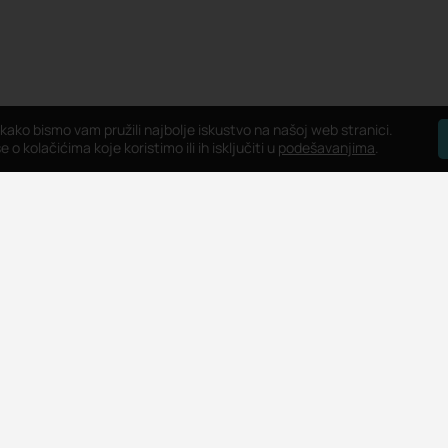
 kako bismo vam pružili najbolje iskustvo na našoj web stranici.
 o kolačićima koje koristimo ili ih isključiti u
podešavanjima
.