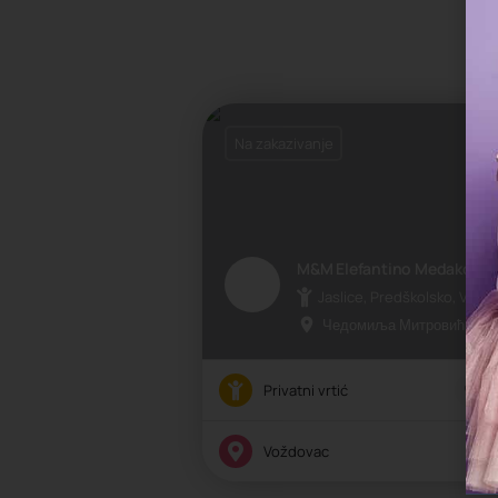
Na zakazivanje
M&M Elefantino Medaković
Jaslice, Predškolsko, Vrtić
Чедомиља Митровића 22, B
Privatni vrtić
Voždovac