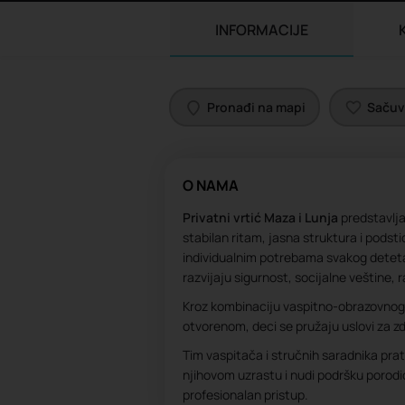
INFORMACIJE
Pronađi na mapi
Sačuva
O NAMA
Privatni vrtić Maza i Lunja
predstavlj
stabilan ritam, jasna struktura i podst
individualnim potrebama svakog deteta
razvijaju sigurnost, socijalne veštine,
Kroz kombinaciju vaspitno-obrazovnog r
otvorenom, deci se pružaju uslovi za zdr
Tim vaspitača i stručnih saradnika prat
njihovom uzrastu i nudi podršku porodi
profesionalan pristup.