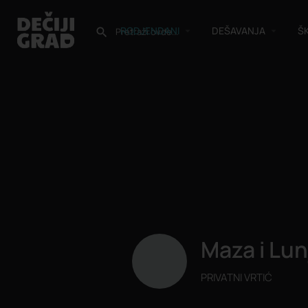
RODJENDANI
DEŠAVANJA
Š
Maza i Lun
PRIVATNI VRTIĆ