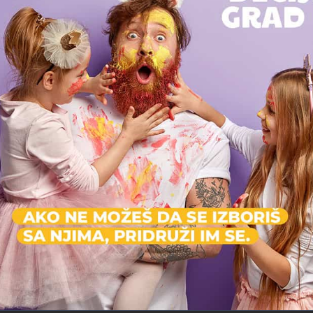
Možda vas zanima i sledeće:
Zatvoreno
Na
Zamak
Jaslice, Predškolsko, Vrtić
eograd, Srbija
Vojvode Vlahovića 21n, Beograd, Srbija
Privatni vrtić
Voždovac