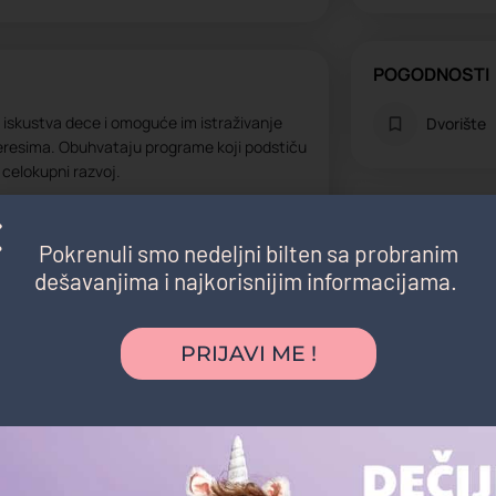
POGODNOSTI
e iskustva dece i omoguće im istraživanje
Dvorište
teresima. Obuhvataju programe koji podstiču
 celokupni razvoj.
ih jezika, kreativnih i muzičkih radionica,
h programa. Aktivnosti su osmišljene tako
Pokrenuli smo nedeljni bilten sa probranim
a obezbede ravnotežu između učenja, igre i
dešavanjima i najkorisnijim informacijama.
PRIJAVI ME !