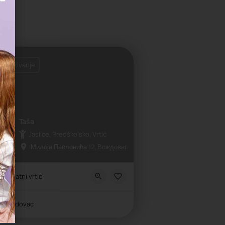
 zakazivanje
Taša
Jaslice, Predškolsko, Vrtić
Милоја Павловића 12, Вождовац, Srbija
Privatni vrtić
Voždovac