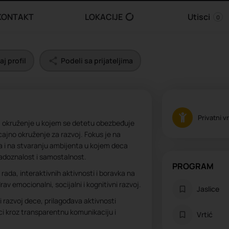
KONTAKT
LOKACIJE
Utisci
0
j profil
Podeli sa prijateljima
Privatni vr
a okruženje u kojem se detetu obezbeđuje
icajno okruženje za razvoj. Fokus je na
 i na stvaranju ambijenta u kojem deca
 radoznalost i samostalnost.
PROGRAM
ada, interaktivnih aktivnosti i boravka na
av emocionalni, socijalni i kognitivni razvoj.
Jaslice
i razvoj dece, prilagođava aktivnosti
ci kroz transparentnu komunikaciju i
Vrtić