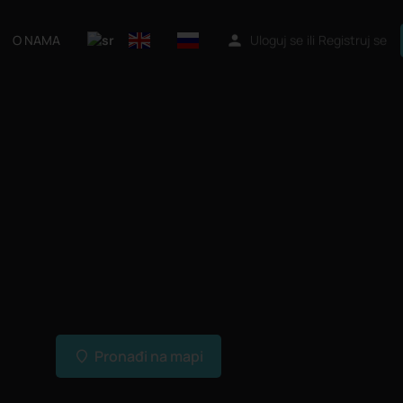
O NAMA
Uloguj se
ili
Registruj se
Pronađi na mapi