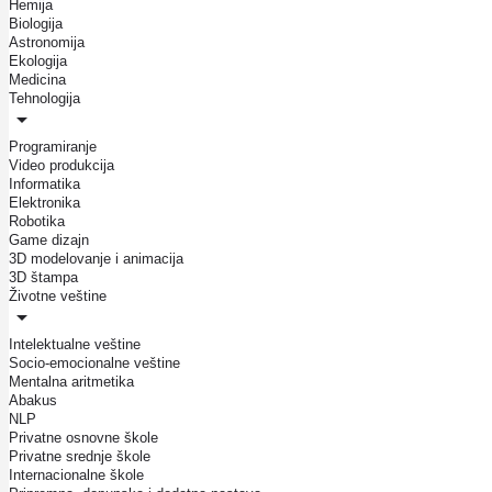
Hemija
Biologija
Astronomija
Ekologija
Medicina
Tehnologija
Programiranje
Video produkcija
Informatika
Elektronika
Robotika
Game dizajn
3D modelovanje i animacija
3D štampa
Životne veštine
Intelektualne veštine
Socio-emocionalne veštine
Mentalna aritmetika
Abakus
NLP
Privatne osnovne škole
Privatne srednje škole
Internacionalne škole