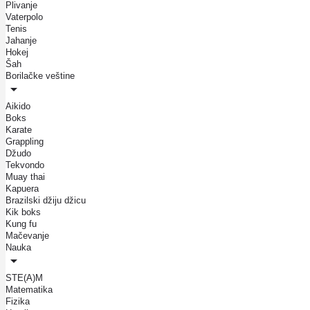
Plivanje
Vaterpolo
Tenis
Jahanje
Hokej
Šah
Borilačke veštine
Aikido
Boks
Karate
Grappling
Džudo
Tekvondo
Muay thai
Kapuera
Brazilski džiju džicu
Kik boks
Kung fu
Mačevanje
Nauka
STE(A)M
Matematika
Fizika