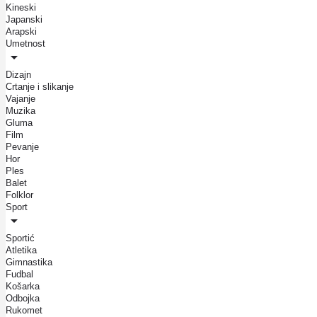
Kineski
Japanski
Arapski
Umetnost
Dizajn
Crtanje i slikanje
Vajanje
Muzika
Gluma
Film
Pevanje
Hor
Ples
Balet
Folklor
Sport
Sportić
Atletika
Gimnastika
Fudbal
Košarka
Odbojka
Rukomet