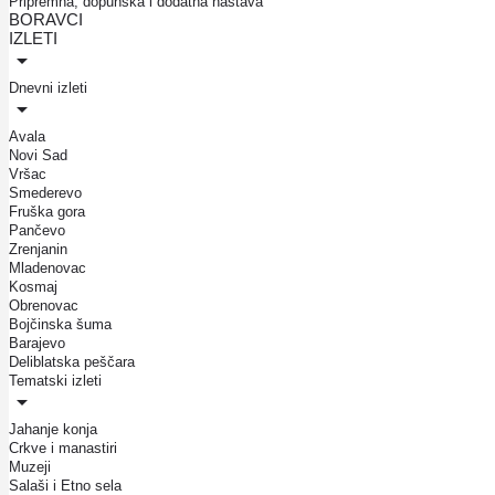
Pripremna, dopunska i dodatna nastava
BORAVCI
IZLETI
Dnevni izleti
Avala
Novi Sad
Vršac
Smederevo
Fruška gora
Pančevo
Zrenjanin
Mladenovac
Kosmaj
Obrenovac
Bojčinska šuma
Barajevo
Deliblatska peščara
Tematski izleti
Jahanje konja
Crkve i manastiri
Muzeji
Salaši i Etno sela