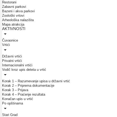
Restorani
Zabavni parkovi
Bazeni i akva parkovi
Zoološki vrtovi
Arheološka nalazišta
Mapa atrakcija
AKTIVNOSTI
Čuvaonice
Vrtići
Državni vrtići
Privatni vrtići
Internacionalni vrtići
Vodič kroz upis deteta u vrtić
Korak 1 – Razumevanje upisa u državni vrtić
Korak 2 – Priprema dokumentacije
Korak 3 – Prijava
Korak 4 – Praćenje rezultata
Konačan upis u vrtić
Po opštinama
Stari Grad