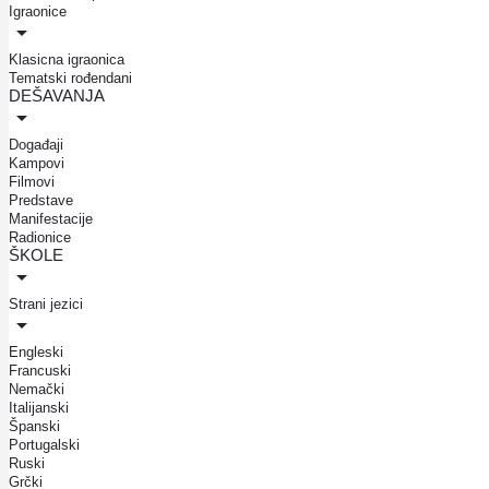
Igraonice
Klasicna igraonica
Tematski rođendani
DEŠAVANJA
Događaji
Kampovi
Filmovi
Predstave
Manifestacije
Radionice
ŠKOLE
Strani jezici
Engleski
Francuski
Nemački
Italijanski
Španski
Portugalski
Ruski
Grčki