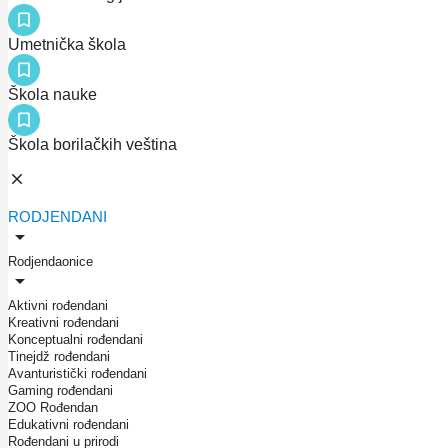
Umetnička škola
Škola nauke
Škola borilačkih veština
RODJENDANI
Rodjendaonice
Aktivni rođendani
Kreativni rođendani
Konceptualni rođendani
Tinejdž rođendani
Avanturistički rođendani
Gaming rođendani
ZOO Rođendan
Edukativni rođendani
Rođendani u prirodi