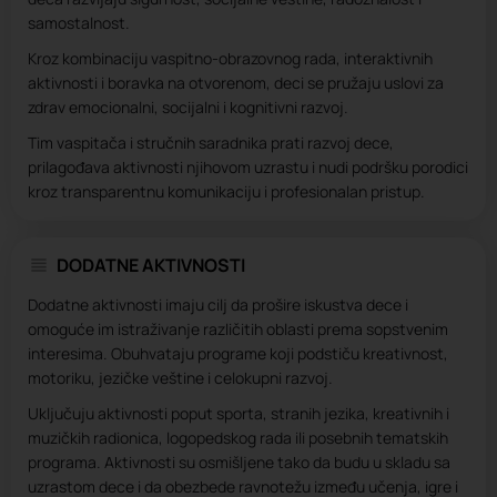
samostalnost.
Kroz kombinaciju vaspitno-obrazovnog rada, interaktivnih
aktivnosti i boravka na otvorenom, deci se pružaju uslovi za
zdrav emocionalni, socijalni i kognitivni razvoj.
Tim vaspitača i stručnih saradnika prati razvoj dece,
prilagođava aktivnosti njihovom uzrastu i nudi podršku porodici
kroz transparentnu komunikaciju i profesionalan pristup.
DODATNE AKTIVNOSTI
Dodatne aktivnosti imaju cilj da prošire iskustva dece i
omoguće im istraživanje različitih oblasti prema sopstvenim
interesima. Obuhvataju programe koji podstiču kreativnost,
motoriku, jezičke veštine i celokupni razvoj.
Uključuju aktivnosti poput sporta, stranih jezika, kreativnih i
muzičkih radionica, logopedskog rada ili posebnih tematskih
programa. Aktivnosti su osmišljene tako da budu u skladu sa
uzrastom dece i da obezbede ravnotežu između učenja, igre i