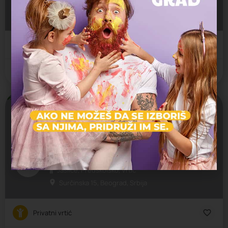
Jaslice, Predškolsko, Produženi boravak, Vrtić
Nehruova 51, Beograd, Srbija
Privatni vrtić
Novi Beograd
Otvoreno
Sveznalica
Jaslice, Predškolsko, Vrtić
Surčinska 15, Beograd, Srbija
Privatni vrtić