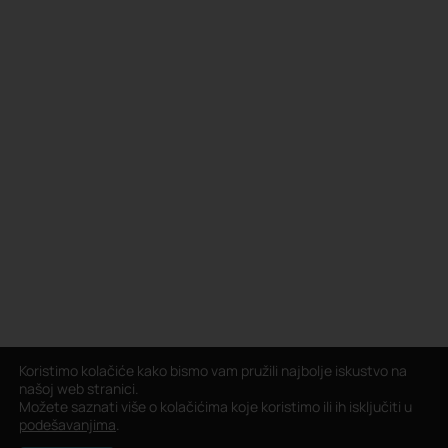
Koristimo kolačiće kako bismo vam pružili najbolje iskustvo na
našoj web stranici.
Možete saznati više o kolačićima koje koristimo ili ih isključiti u
podešavanjima
.