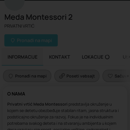
Meda Montessori 2
PRIVATNI VRTIĆ
Pronađi na mapi
INFORMACIJE
KONTAKT
LOKACIJE
Uti
Pronađi na mapi
Poseti vebsajt
Sačuvaj 
O NAMA
Privatni vrtić Meda Montessori
predstavlja okruženje u
kojem se detetu obezbeđuje stabilan ritam, jasna struktura i
podsticajno okruženje za razvoj. Fokus je na individualnim
potrebama svakog deteta i na stvaranju ambijenta u kojem
deca razvijaju sigurnost, socijalne veštine, radoznalost i