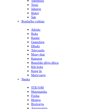
Vaterpolo
Tenis
Jahanje
Hokej
Šah
Borilačke veštine
Aikido
Boks
Karate
Grappling
Džudo
Tekvondo
Muay thai
Kapuera
Brazilski džiju džicu
Kik boks
Kung fu
Mačevanje
Nauka
STE(A)M
Matematika
Fizika
Hemija
Biologija
Astronomija