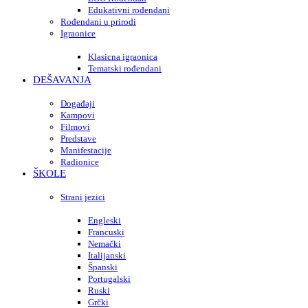
Edukativni rođendani
Rođendani u prirodi
Igraonice
Klasicna igraonica
Tematski rođendani
DEŠAVANJA
Događaji
Kampovi
Filmovi
Predstave
Manifestacije
Radionice
ŠKOLE
Strani jezici
Engleski
Francuski
Nemački
Italijanski
Španski
Portugalski
Ruski
Grčki