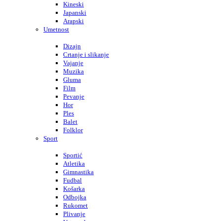
Kineski
Japanski
Arapski
Umetnost
Dizajn
Crtanje i slikanje
Vajanje
Muzika
Gluma
Film
Pevanje
Hor
Ples
Balet
Folklor
Sport
Sportić
Atletika
Gimnastika
Fudbal
Košarka
Odbojka
Rukomet
Plivanje