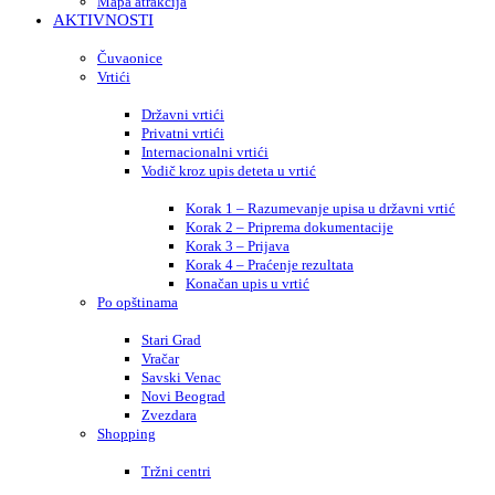
Mapa atrakcija
AKTIVNOSTI
Čuvaonice
Vrtići
Državni vrtići
Privatni vrtići
Internacionalni vrtići
Vodič kroz upis deteta u vrtić
Korak 1 – Razumevanje upisa u državni vrtić
Korak 2 – Priprema dokumentacije
Korak 3 – Prijava
Korak 4 – Praćenje rezultata
Konačan upis u vrtić
Po opštinama
Stari Grad
Vračar
Savski Venac
Novi Beograd
Zvezdara
Shopping
Tržni centri