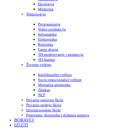
Ekologija
Medicina
Tehnologija
Programiranje
Video produkcija
Informatika
Elektronika
Robotika
Game dizajn
3D modelovanje i animacija
3D štampa
Životne veštine
Intelektualne veštine
Socio-emocionalne veštine
Mentalna aritmetika
Abakus
NLP
Privatne osnovne škole
Privatne srednje škole
Internacionalne škole
Pripremna, dopunska i dodatna nastava
BORAVCI
IZLETI