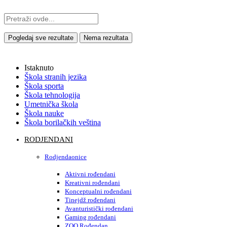
Pogledaj sve rezultate
Nema rezultata
Istaknuto
Škola stranih jezika
Škola sporta
Škola tehnologija
Umetnička škola
Škola nauke
Škola borilačkih veština
RODJENDANI
Rodjendaonice
Aktivni rođendani
Kreativni rođendani
Konceptualni rođendani
Tinejdž rođendani
Avanturistički rođendani
Gaming rođendani
ZOO Rođendan