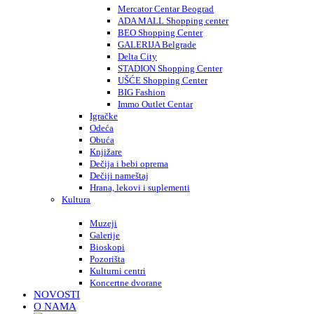
Mercator Centar Beograd
ADA MALL Shopping center
BEO Shopping Center
GALERIJA Belgrade
Delta City
STADION Shopping Center
UŠĆE Shopping Center
BIG Fashion
Immo Outlet Centar
Igračke
Odeća
Obuća
Knjižare
Dečija i bebi oprema
Dečiji nameštaj
Hrana, lekovi i suplementi
Kultura
Muzeji
Galerije
Bioskopi
Pozorišta
Kulturni centri
Koncertne dvorane
NOVOSTI
O NAMA