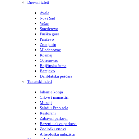
Dnevni izleti
Avala
Novi Sad
Vršac
Smederevo
Fruška gora
Pančevo
Zrenjanin
Mladenovac
Kosmaj
Obrenovac
Bojčinska šuma
Barajevo
Deliblatska peščara
Tematski izleti
Jahanje konja
Crkve i manastiri
Muzeji
Salaši i Etno sela
Restorani
Zabavni parkovi
Bazeni i akva parkovi
Zoološki vrtovi
Arheološka nalazišta