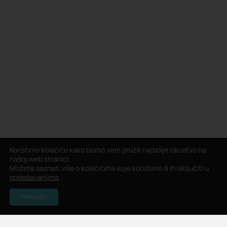
Koristimo kolačiće kako bismo vam pružili najbolje iskustvo na
našoj web stranici.
Možete saznati više o kolačićima koje koristimo ili ih isključiti u
podešavanjima
.
PRIHVATI