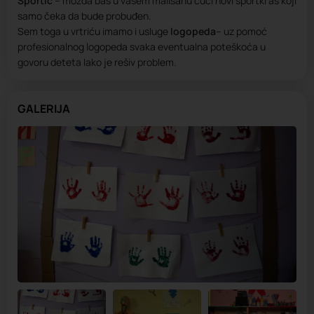
Sportić
– možda baš u vašem mališanu čuči novi sportki as koji
samo čeka da bude probuđen.
Sem toga u vrtriću imamo i usluge
logopeda
– uz pomoć
profesionalnog logopeda svaka eventualna poteškoća u
govoru deteta lako je rešiv problem.
GALERIJA