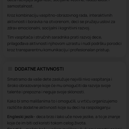
samostalnost.
Kroz kombinaciju vaspitno-obrazovnog rada, interaktivnih
aktivnosti i boravka na otvorenom, deci se pružaju uslovi za
zdrav emocionalni, socijalni i kognitivni razvoj.
Tim vaspitača i stručnih saradnika prati razvoj dece,
prilagođava aktivnosti njihovom uzrastu i nudi podršku porodici
kroz transparentnu komunikaciju i profesionalan pristup.
DODATNE AKTIVNOSTI
Smatramo da vaše dete zaslužuje najviši nivo vaspitanja i
široko obrazovanje koje će mu omogućiti da razvija svoje
talente i prepozna i neguje svoje sklonosti.
Kako bi smo mališanima to i omogućili, u vrtiću organizujemo
različite dodatne aktivnosti koje su deci na raspolaganju:
Engleski jezik
– deca brzo i lako uče nove jezike, a to je znanje
koje će im biti od koristi tokom celog života.