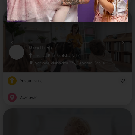
Maza i Lunja
Jaslice, Predškolsko, Vrtić
Vojvode Vlahovića 37v, Beograd, Srbija
Privatni vrtić
Voždovac