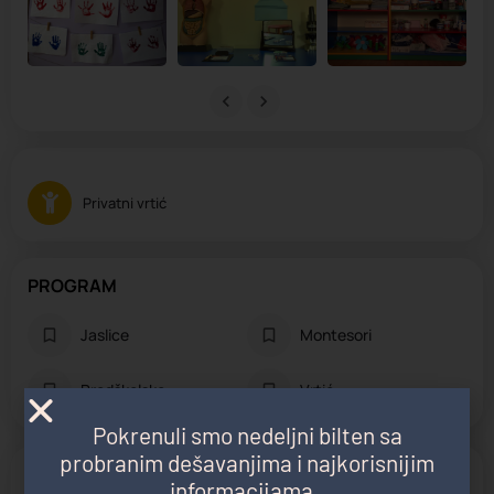
Privatni vrtić
PROGRAM
Jaslice
Montesori
Predškolsko
Vrtić
Pokrenuli smo nedeljni bilten sa
probranim dešavanjima i najkorisnijim
POGODNOSTI
informacijama.