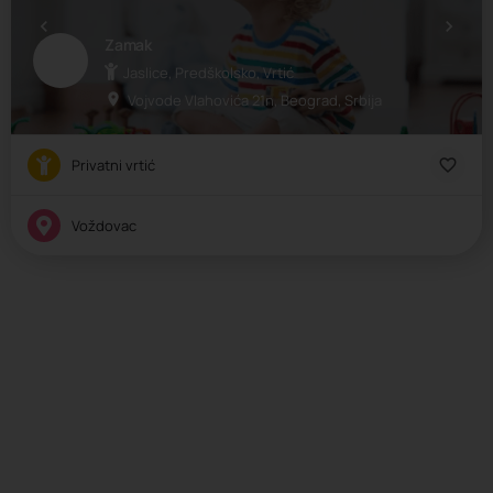
Zamak
Jaslice, Predškolsko, Vrtić
Vojvode Vlahovića 21n, Beograd, Srbija
Privatni vrtić
Voždovac