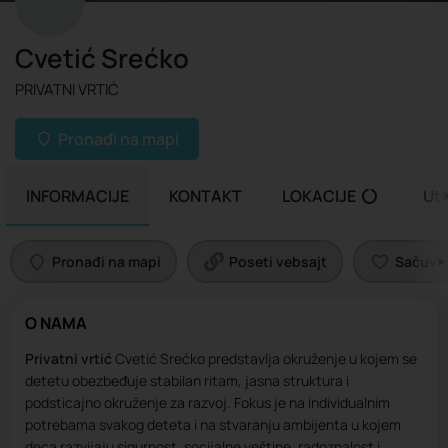
Cvetić Srećko
PRIVATNI VRTIĆ
Pronađi na mapi
INFORMACIJE
KONTAKT
LOKACIJE
Uti
Pronađi na mapi
Poseti vebsajt
Sačuvaj 
O NAMA
Privatni vrtić
Cvetić Srećko predstavlja okruženje u kojem se
detetu obezbeđuje stabilan ritam, jasna struktura i
podsticajno okruženje za razvoj. Fokus je na individualnim
potrebama svakog deteta i na stvaranju ambijenta u kojem
deca razvijaju sigurnost, socijalne veštine, radoznalost i