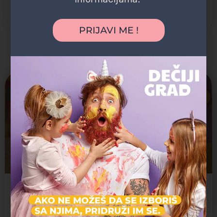
Dvorište
Organizovani izleti
PRIJAVI ME !
Možda vas zanima i sledeće:
Zatvoreno
M&M Elefantino Medaković
Jaslice, Predškolsko, Vrtić
Чедомиља Митровића 22, Beograd, Srbija
Privatni vrtić
Voždovac