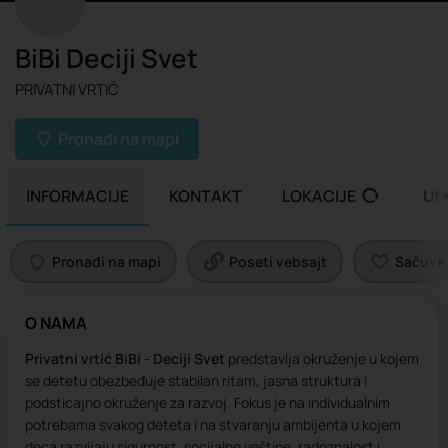
BiBi Deciji Svet
PRIVATNI VRTIĆ
Pronađi na mapi
INFORMACIJE
KONTAKT
LOKACIJE
Uti
Pronađi na mapi
Poseti vebsajt
Sačuvaj 
O NAMA
Privatni vrtić BiBi - Deciji Svet
predstavlja okruženje u kojem
se detetu obezbeđuje stabilan ritam, jasna struktura i
podsticajno okruženje za razvoj. Fokus je na individualnim
potrebama svakog deteta i na stvaranju ambijenta u kojem
deca razvijaju sigurnost, socijalne veštine, radoznalost i