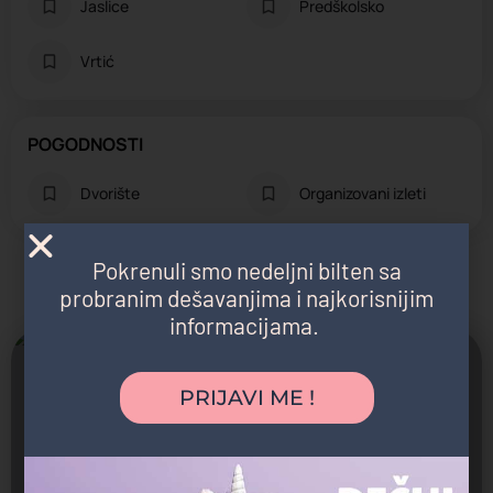
Jaslice
Predškolsko
Vrtić
POGODNOSTI
Dvorište
Organizovani izleti
Pokrenuli smo nedeljni bilten sa
Možda vas zanima i sledeće:
probranim dešavanjima i najkorisnijim
informacijama.
Zatvoreno
PRIJAVI ME !
M&M Elefantino Medaković