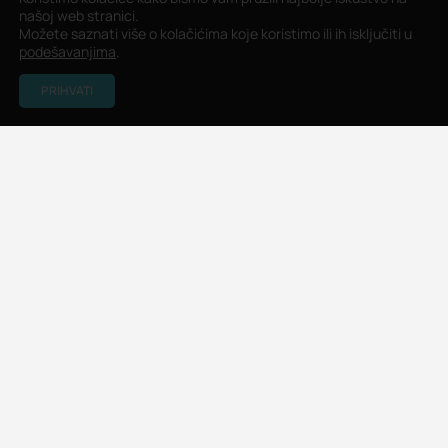
našoj web stranici.
Možete saznati više o kolačićima koje koristimo ili ih isključiti u
podešavanjima
.
PRIHVATI