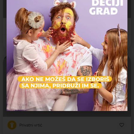
Jaslice, Predškolsko, Vrtić
Чедомиља Митровића 22, Beograd, Srbija
Privatni vrtić
Voždovac
Maza i Lunja
Jaslice, Predškolsko, Vrtić
Vojvode Vlahovića 37v, Beograd, Srbija
Privatni vrtić