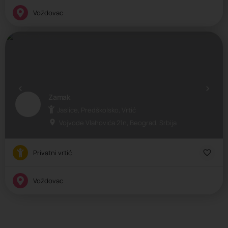
Voždovac
Zamak
Jaslice, Predškolsko, Vrtić
Vojvode Vlahovića 21n, Beograd, Srbija
Privatni vrtić
Voždovac