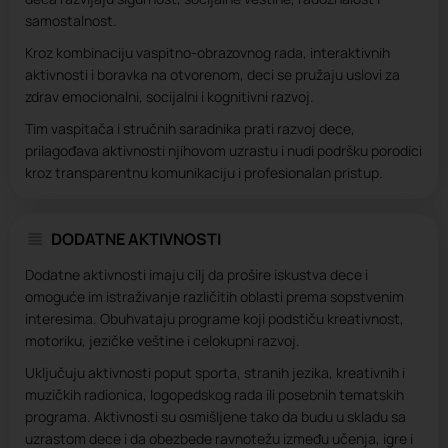
samostalnost.
Kroz kombinaciju vaspitno-obrazovnog rada, interaktivnih
aktivnosti i boravka na otvorenom, deci se pružaju uslovi za
zdrav emocionalni, socijalni i kognitivni razvoj.
Tim vaspitača i stručnih saradnika prati razvoj dece,
prilagođava aktivnosti njihovom uzrastu i nudi podršku porodici
kroz transparentnu komunikaciju i profesionalan pristup.
DODATNE AKTIVNOSTI
Dodatne aktivnosti imaju cilj da prošire iskustva dece i
omoguće im istraživanje različitih oblasti prema sopstvenim
interesima. Obuhvataju programe koji podstiču kreativnost,
motoriku, jezičke veštine i celokupni razvoj.
Uključuju aktivnosti poput sporta, stranih jezika, kreativnih i
muzičkih radionica, logopedskog rada ili posebnih tematskih
programa. Aktivnosti su osmišljene tako da budu u skladu sa
uzrastom dece i da obezbede ravnotežu između učenja, igre i