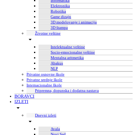
Informatika
Elektronika
Robotika
Game dizajn
3D modelovanje i animacija
3D štampa
Životne veštine
Intelektualne veštine
Socio-emocionalne veštine
Mentalna aritmetika
Abakus
NLP
Privatne osnovne škole
Privatne srednje škole
Internacionalne škole
Pripremna, dopunska i dodatna nastava
BORAVCI
IZLETI
Dnevni izleti
Avala
Novi Sad