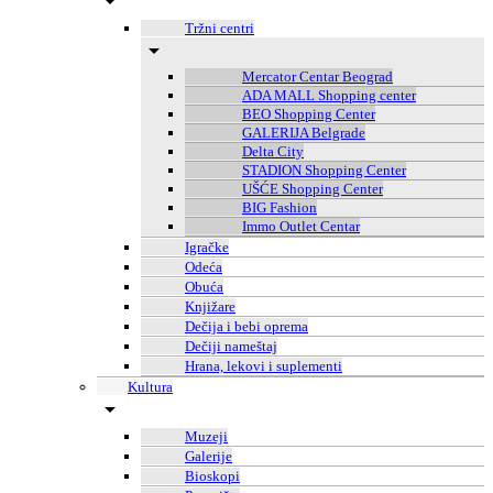
Tržni centri
Mercator Centar Beograd
ADA MALL Shopping center
BEO Shopping Center
GALERIJA Belgrade
Delta City
STADION Shopping Center
UŠĆE Shopping Center
BIG Fashion
Immo Outlet Centar
Igračke
Odeća
Obuća
Knjižare
Dečija i bebi oprema
Dečiji nameštaj
Hrana, lekovi i suplementi
Kultura
Muzeji
Galerije
Bioskopi