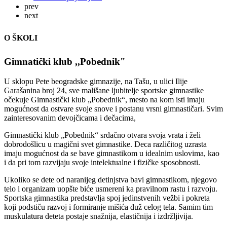
prev
next
O ŠKOLI
Gimnatički klub ,,Pobednik"
U sklopu Pete beogradske gimnazije, na Tašu, u ulici Ilije
Garašanina broj 24, sve mališane ljubitelje sportske gimnastike
očekuje Gimnastički klub „Pobednik“, mesto na kom isti imaju
mogućnost da ostvare svoje snove i postanu vrsni gimnastičari. Svim
zainteresovanim devojčicama i dečacima,
Gimnastički klub „Pobednik“ srdačno otvara svoja vrata i želi
dobrodošlicu u magični svet gimnastike. Deca različitog uzrasta
imaju mogućnost da se bave gimnastikom u idealnim uslovima, kao
i da pri tom razvijaju svoje intelektualne i fizičke sposobnosti.
Ukoliko se dete od naranijeg detinjstva bavi gimnastikom, njegovo
telo i organizam uopšte biće usmereni ka pravilnom rastu i razvoju.
Sportska gimnastika predstavlja spoj jedinstvenih vežbi i pokreta
koji podstiču razvoj i formiranje mišića duž celog tela. Samim tim
muskulatura deteta postaje snažnija, elastičnija i izdržljivija.