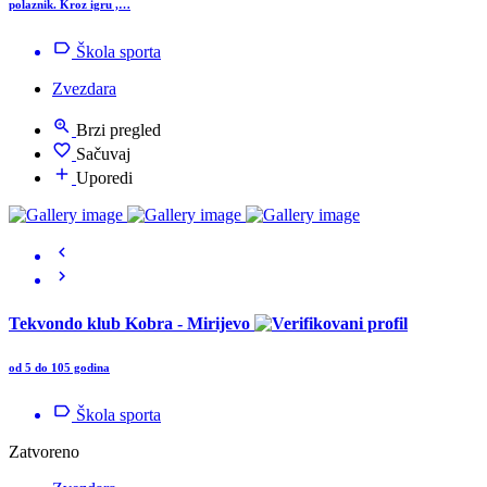
polaznik. Kroz igru ,…
Škola sporta
Zvezdara
Brzi pregled
Sačuvaj
Uporedi
Tekvondo klub Kobra - Mirijevo
od 5 do 105 godina
Škola sporta
Zatvoreno