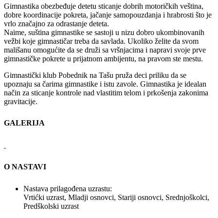
Gimnastika obezbeđuje detetu sticanje dobrih motoričkih veština,
dobre koordinacije pokreta, jačanje samopouzdanja i hrabrosti što je
vrlo značajno za odrastanje deteta.
Naime, suština gimnastike se sastoji u nizu dobro ukombinovanih
vežbi koje gimnastičar treba da savlada. Ukoliko želite da svom
mališanu omogućite da se druži sa vršnjacima i napravi svoje prve
gimnastičke pokrete u prijatnom ambijentu, na pravom ste mestu.
Gimnastički klub Pobednik na Tašu pruža deci priliku da se
upoznaju sa čarima gimnastike i istu zavole. Gimnastika je idealan
način za sticanje kontrole nad vlastitim telom i prkošenja zakonima
gravitacije.
GALERIJA
O NASTAVI
Nastava prilagođena uzrastu:
Vrtićki uzrast, Mladji osnovci, Stariji osnovci, Srednjoškolci,
Predškolski uzrast