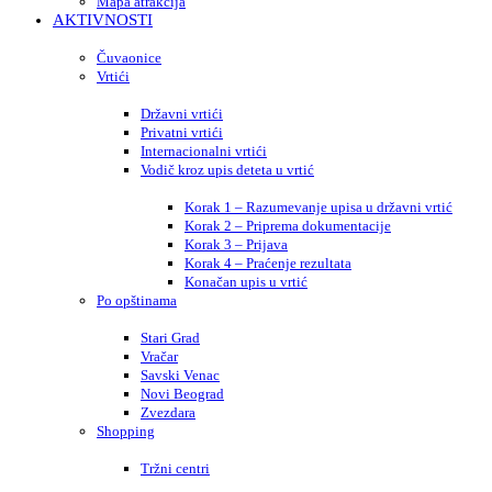
Mapa atrakcija
AKTIVNOSTI
Čuvaonice
Vrtići
Državni vrtići
Privatni vrtići
Internacionalni vrtići
Vodič kroz upis deteta u vrtić
Korak 1 – Razumevanje upisa u državni vrtić
Korak 2 – Priprema dokumentacije
Korak 3 – Prijava
Korak 4 – Praćenje rezultata
Konačan upis u vrtić
Po opštinama
Stari Grad
Vračar
Savski Venac
Novi Beograd
Zvezdara
Shopping
Tržni centri