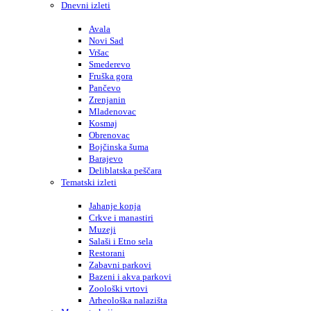
Dnevni izleti
Avala
Novi Sad
Vršac
Smederevo
Fruška gora
Pančevo
Zrenjanin
Mladenovac
Kosmaj
Obrenovac
Bojčinska šuma
Barajevo
Deliblatska peščara
Tematski izleti
Jahanje konja
Crkve i manastiri
Muzeji
Salaši i Etno sela
Restorani
Zabavni parkovi
Bazeni i akva parkovi
Zoološki vrtovi
Arheološka nalazišta