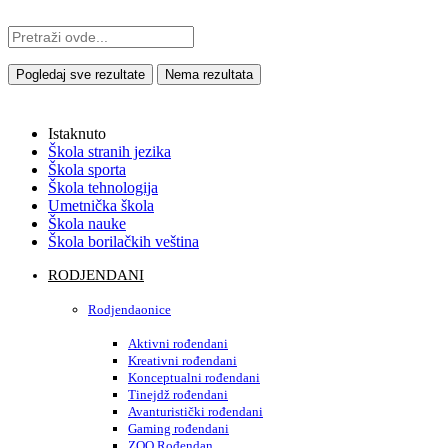
Pogledaj sve rezultate
Nema rezultata
Istaknuto
Škola stranih jezika
Škola sporta
Škola tehnologija
Umetnička škola
Škola nauke
Škola borilačkih veština
RODJENDANI
Rodjendaonice
Aktivni rođendani
Kreativni rođendani
Konceptualni rođendani
Tinejdž rođendani
Avanturistički rođendani
Gaming rođendani
ZOO Rođendan