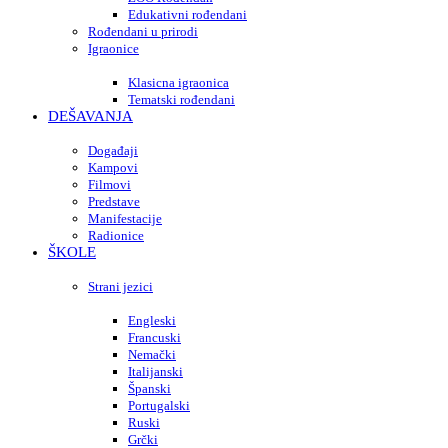
Edukativni rođendani
Rođendani u prirodi
Igraonice
Klasicna igraonica
Tematski rođendani
DEŠAVANJA
Događaji
Kampovi
Filmovi
Predstave
Manifestacije
Radionice
ŠKOLE
Strani jezici
Engleski
Francuski
Nemački
Italijanski
Španski
Portugalski
Ruski
Grčki