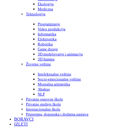
Ekologija
Medicina
Tehnologija
Programiranje
Video produkcija
Informatika
Elektronika
Robotika
Game dizajn
3D modelovanje i animacija
3D štampa
Životne veštine
Intelektualne veštine
Socio-emocionalne veštine
Mentalna aritmetika
Abakus
NLP
Privatne osnovne škole
Privatne srednje škole
Internacionalne škole
Pripremna, dopunska i dodatna nastava
BORAVCI
IZLETI