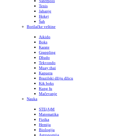
Vaterpolo
Tenis
Jahanje
Hokej
Šah
Borilačke veštine
Aikido
Boks
Karate
Grappling
Džudo
Tekvondo
Muay thai
Kapuera
Brazilski džiju džicu
Kik boks
Kung fu
Mačevanje
Nauka
STE(A)M
Matematika
Fizika
Hemija
Biologija
Astronomija