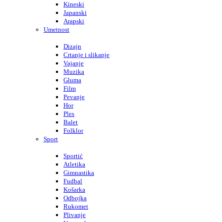
Kineski
Japanski
Arapski
Umetnost
Dizajn
Crtanje i slikanje
Vajanje
Muzika
Gluma
Film
Pevanje
Hor
Ples
Balet
Folklor
Sport
Sportić
Atletika
Gimnastika
Fudbal
Košarka
Odbojka
Rukomet
Plivanje