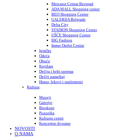
Mercator Centar Beograd
ADA MALL Shopping center
BEO Shopping Center
GALERIJA Belgrade
Delta City
STADION Shopping Center
UŠĆE Shopping Center
BIG Fashion
Immo Outlet Centar
Igračke
Odeća
Obuća
Knjižare
Dečija i bebi oprema
Dečiji nameštaj
Hrana, lekovi i suplementi
Kultura
Muzeji
Galerije
Bioskopi
Pozorišta
Kulturni centri
Koncertne dvorane
NOVOSTI
O NAMA