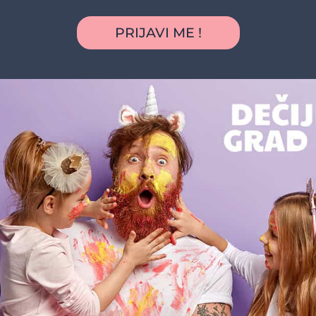
PRIJAVI ME !
Možda vas zanima i sledeće: