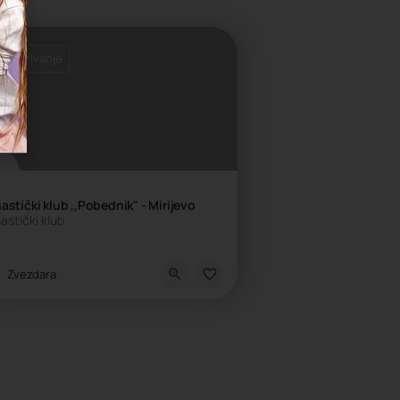
 zakazivanje
stički klub ,,Pobednik" - Mirijevo
astički klub
kola sporta
Zvezdara