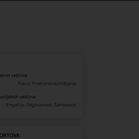
alnih veština:
Fokus, Prostorno razmišljanje
ocijalnih veština:
Empatija, Odgovornost, Samosvest
ORTOVA: