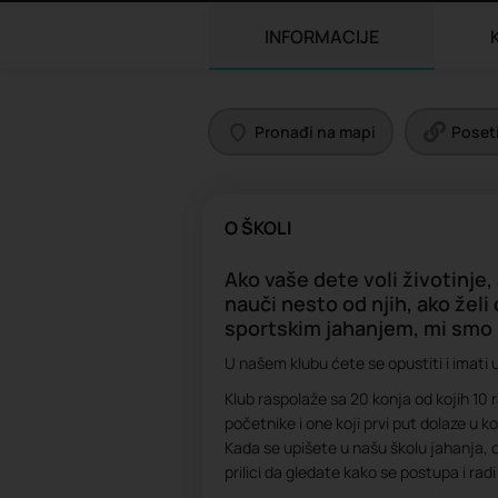
INFORMACIJE
Pronađi na mapi
Poseti
O ŠKOLI
Ako vaše dete voli životinje, 
nauči nesto od njih, ako želi 
sportskim jahanjem, mi smo 
U našem klubu ćete se opustiti i imati u
Klub raspolaže sa 20 konja od kojih 10 
početnike i one koji prvi put dolaze u
Kada se upišete u našu školu jahanja, o
prilici da gledate kako se postupa i radi