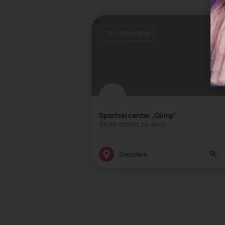
Na zakazivanje
Sportski centar ,,Olimp"
Škola sporta za decu
Škola sporta
Zvezdara