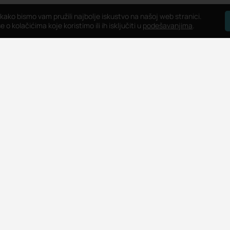
 kako bismo vam pružili najbolje iskustvo na našoj web stranici.
 o kolačićima koje koristimo ili ih isključiti u
podešavanjima
.