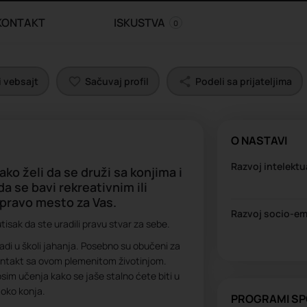
KONTAKT
ISKUSTVA
0
 vebsajt
Sačuvaj profil
Podeli sa prijateljima
O NASTAVI
Razvoj intelektu
ako želi da se druži sa konjima i
da se bavi rekreativnim ili
pravo mesto za Vas.
Razvoj socio-em
tisak da ste uradili pravu stvar za sebe.
radi u školi jahanja. Posebno su obučeni za
 kontakt sa ovom plemenitom životinjom.
sim učenja kako se jaše stalno ćete biti u
 oko konja.
PROGRAMI SP