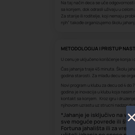
Na taj način deca se uče odgovornosti i
sa konjem, dok odrasli uživaju u celom
Za starije ili roditelje, koji nemaju pro
njih” takođe organizujemo školu jahanja
METODOLOGIJA I PRISTUP NAST
U cenu je uključeno korišćenje konja i 
Čas jahanja traje 45 minuta. Školu ja
godina starosti. Za mlađu decu se orga
Novi program u klubu za decu od 4 do 7
godina je inovacija u klubu koja nasim
kontakt sa konjem. Kroz igru i druzenj
njihovom uzrastu uz strucni nadzor dva 
*Jahanje je isključivo na vla
sve moguće povrede ili štet
Fortuna jahališta ili za vreme
učitelj jahanja ne snose nik