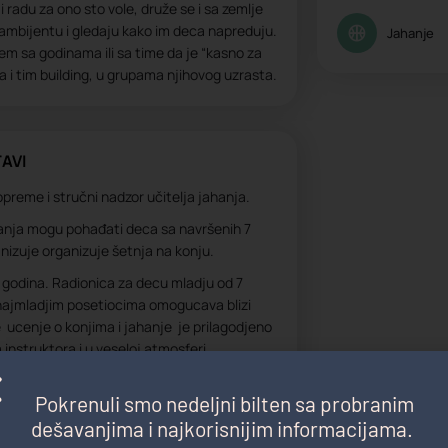
 radu za ono sto vole, druže se i sa zemlje
 ambijentu i gledaju kako im deca napreduju.
Jahanje
blem sa godinama ili sa time da je “kasno za
 i tim building, u grupama njihovog uzrasta.
AVI
opreme i stručni nadzor učitelja jahanja.
hanja mogu pohađati deca sa navršenih 7
nizuje organizuje šetnja na konju.
 godina. Radionica za decu mladju od 7
 najmladjim posetiocima omogucava blizi
e ucenje o konjima i jahanje je prilagodjeno
instruktora i u veseloj atmosferi.
stitu odgovornost, isto tako za
Pokrenuli smo nedeljni bilten sa probranim
e nastale unutar konjičkog kluba
 jahanja, uprava kluba kao niti
dešavanjima i najkorisnijim informacijama.
akvu odgovornost.