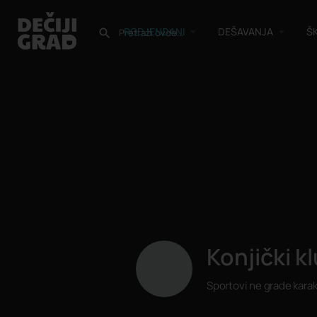
RODJENDANI
DEŠAVANJA
Š
Konjički k
Sportovi ne grade karakt