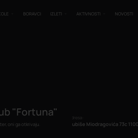
KOLE
BORAVCI
IZLETI
AKTIVNOSTI
NOVOSTI
lub "Fortuna"
Adresa:
Ljubiše Miodragovića 73c 110
er, oni ga otkrivaju.