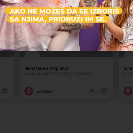
Na
Škola tenisa Drop shot
Gimna
Inspirisani sportom i zdravim životom
Gimn
Škola sporta
Š
Zvezdara