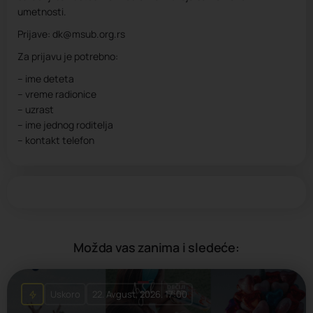
umetnosti.
Prijave: dk@msub.org.rs
Za prijavu je potrebno:
– ime deteta
– vreme radionice
– uzrast
– ime jednog roditelja
– kontakt telefon
Možda vas zanima i sledeće:
Uskoro
22. Avgust, 2026. 17:00