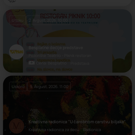
U toku
2. Avgust, 2026. 10:00
Besplatne dečije predstave
Pozorište Teatrilo - Piknik restoran
Cena: Besplatno
Predstava
Uskoro
9. Avgust, 2026. 11:00
Kreativna radionica "U čarobnom carstvu biljaka"
Kreativna radionica za decu
Radionica