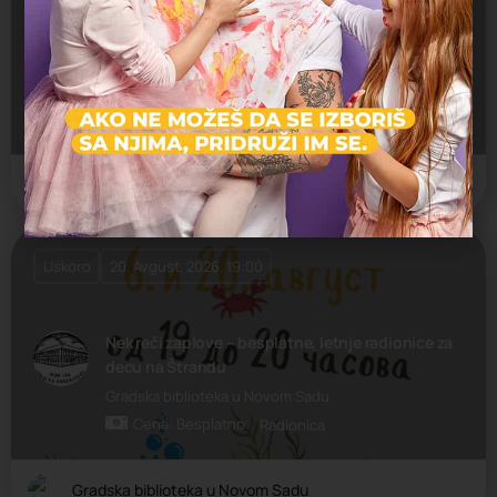
Kreativne radionice za decu i omladinu u Ložionici
Cena: Besplatno
Ložionica
Radionica
Ložionica
Uskoro
20. Avgust, 2026. 19:00
Nek reči zaplove – besplatne, letnje radionice za
decu na Štrandu
Gradska biblioteka u Novom Sadu
Cena: Besplatno
Radionica
Gradska biblioteka u Novom Sadu