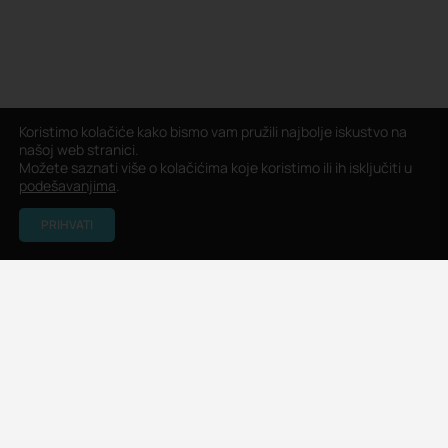
Koristimo kolačiće kako bismo vam pružili najbolje iskustvo na
našoj web stranici.
Možete saznati više o kolačićima koje koristimo ili ih isključiti u
podešavanjima
.
PRIHVATI