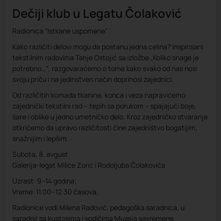
Dečiji klub u Legatu Čolaković
Radionica “Istkane uspomene”
Kako različiti delovi mogu da postanu jedna celina? Inspirisani
tekstilnim radovima Tanje Ostojić sa izložbe „Koliko snage je
potrebno…“, razgovaraćemo o tome kako svako od nas nosi
svoju priču i na jedinstven način doprinosi zajednici.
Od različitih komada tkanine, konca i veza napravićemo
zajednički tekstilni rad – tepih sa porukom – spajajući boje,
šare i oblike u jedno umetničko delo. Kroz zajedničko stvaranje
otkrićemo da upravo različitosti čine zajedništvo bogatijim,
snažnijim i lepšim.
Subota, 8. avgust
Galerija-legat Milice Zorić i Rodoljuba Čolakovića
Uzrast: 9–14 godina;
Vreme: 11.00–12.30 časova.
Radionice vodi Milena Radović, pedagoška saradnica, u
saradnji sa kustosima i vodičima Muzeja savremene