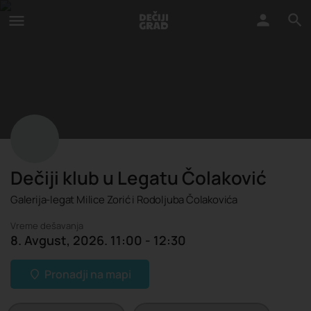
Dečiji klub u Legatu Čolaković
Galerija-legat Milice Zorić i Rodoljuba Čolakovića
Vreme dešavanja
8. Avgust, 2026. 11:00 - 12:30
Pronadji na mapi