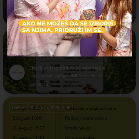
Cena: 3 sms poruke
Luka Beograd
Festival, Radionica
Uskoro
8. Avgust, 2026. 19:00
Eko vikend ispred IMMO Outlet centra
Cena: Besplatno
IMMO Outlet Centar
Radionica
Uskoro
8. Avgust, 2026. 11:00