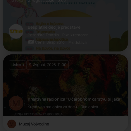
U toku
2. Avgust, 2026. 10:00
Besplatne dečije predstave
Pozorište Teatrilo - Piknik restoran
Cena: Besplatno
Predstava
Uskoro
9. Avgust, 2026. 11:00
Kreativna radionica "U čarobnom carstvu biljaka"
Kreativna radionica za decu
Radionica
Muzej Vojvodine