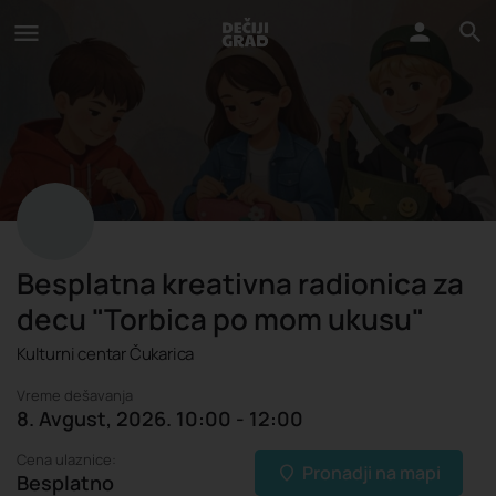
Besplatna kreativna radionica za
decu "Torbica po mom ukusu"
Kulturni centar Čukarica
Vreme dešavanja
8. Avgust, 2026. 10:00 - 12:00
Cena ulaznice:
Pronadji na mapi
Besplatno