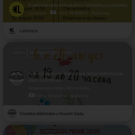
Kreativne radionice za decu i omladinu u Ložionici
Cena: Besplatno
Ložionica
Radionica
Ložionica
Uskoro
20. Avgust, 2026. 19:00
Nek reči zaplove – besplatne, letnje radionice za
decu na Štrandu
Gradska biblioteka u Novom Sadu
Cena: Besplatno
Radionica
Gradska biblioteka u Novom Sadu