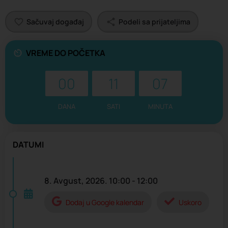
Sačuvaj događaj
Podeli sa prijateljima
VREME DO POČETKA
00
11
07
DANA
SATI
MINUTA
DATUMI
8. Avgust, 2026. 10:00 - 12:00
Dodaj u Google kalendar
Uskoro