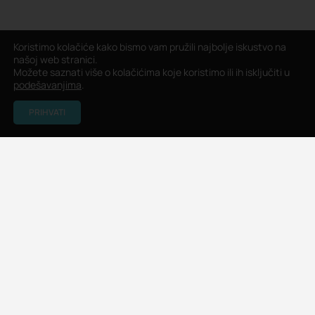
Koristimo kolačiće kako bismo vam pružili najbolje iskustvo na
našoj web stranici.
Možete saznati više o kolačićima koje koristimo ili ih isključiti u
podešavanjima
.
PRIHVATI