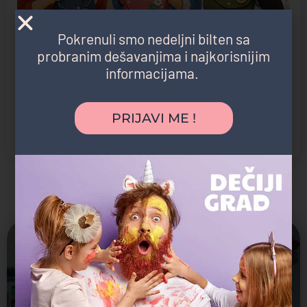
Pokrenuli smo nedeljni bilten sa
probranim dešavanjima i najkorisnijim
informacijama.
PRIJAVI ME !
Možda vas zanima i sledeće:
Uskoro
22. Avgust, 2026. 17:00
Ljubav festival za celu porodicu - Dečija zona by
Dečiji Grad