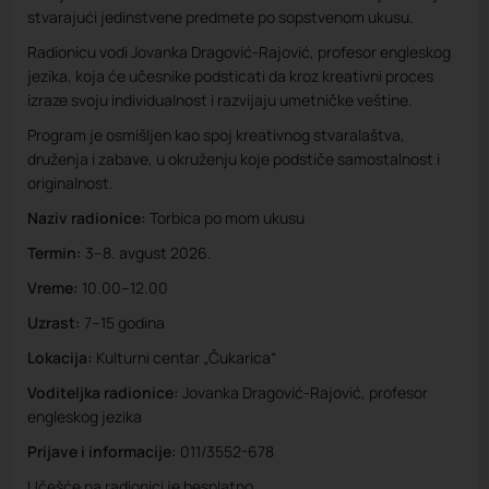
stvarajući jedinstvene predmete po sopstvenom ukusu.
Radionicu vodi Jovanka Dragović-Rajović, profesor engleskog
jezika, koja će učesnike podsticati da kroz kreativni proces
izraze svoju individualnost i razvijaju umetničke veštine.
Program je osmišljen kao spoj kreativnog stvaralaštva,
druženja i zabave, u okruženju koje podstiče samostalnost i
originalnost.
Naziv radionice:
Torbica po mom ukusu
Termin:
3–8. avgust 2026.
Vreme:
10.00–12.00
Uzrast:
7–15 godina
Lokacija:
Kulturni centar „Čukarica“
Voditeljka radionice:
Jovanka Dragović-Rajović, profesor
engleskog jezika
Prijave i informacije:
011/3552-678
Učešće na radionici je besplatno.