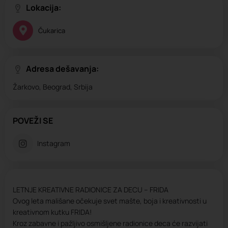
Lokacija:
Čukarica
Adresa dešavanja:
Žarkovo, Beograd, Srbija
POVEŽI SE
Instagram
LETNJE KREATIVNE RADIONICE ZA DECU – FRIDA
Ovog leta mališane očekuje svet mašte, boja i kreativnosti u
kreativnom kutku FRIDA!
Kroz zabavne i pažljivo osmišljene radionice deca će razvijati