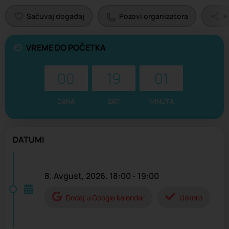
Sačuvaj događaj
Pozovi organizatora
P
VREME DO POČETKA
00
19
01
DANA
SATI
MINUTA
DATUMI
8. Avgust, 2026. 18:00 - 19:00
Dodaj u Google kalendar
Uskoro