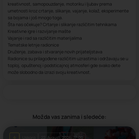
kreativnost, samopouzdanje, motoriku i ljubav prema
umetnosti kroz crtanje, slikanje, vajanje, kolaž, eksperimente
sa bojama i još mnogo toga.
Šta nas očekuje? Crtanje i slikanje različitim tehnikama
Kreativne igre i razvijanje mašte
Vajanje i rad sa različitim materijalima
Tematske letnje radionice
Druženje, zabava i stvaranje novih prijateljstava
Radionice su prilagođene različitim uzrastima i održavaju se u
toploj, opuštenoj i podsticajnoj atmosferi gde svako dete
može slobodno da izrazi svoju kreativnost.
Možda vas zanima i sledeće:
Uskoro
22. Avgust, 2026. 17:00