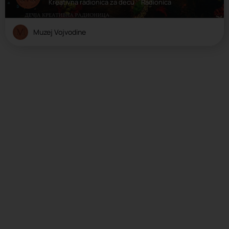
Kreativna radionica za decu
Radionica
Muzej Vojvodine