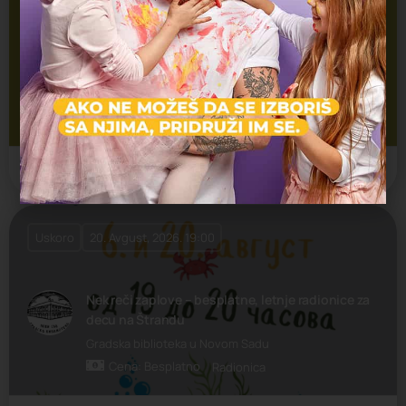
Kreativne radionice za decu i omladinu u Ložionici
Cena: Besplatno
Ložionica
Radionica
Ložionica
Uskoro
20. Avgust, 2026. 19:00
Nek reči zaplove – besplatne, letnje radionice za
decu na Štrandu
Gradska biblioteka u Novom Sadu
Cena: Besplatno
Radionica