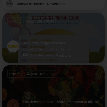
Gradska biblioteka u Novom Sadu
U toku
2. Avgust, 2026. 10:00
Besplatne dečije predstave
Pozorište Teatrilo - Piknik restoran
Cena: Besplatno
Predstava
Uskoro
9. Avgust, 2026. 11:00
Kreativna radionica "U čarobnom carstvu biljaka"