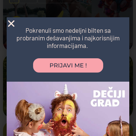
Ljubav festival za celu porodicu - Dečija zona by
Dečiji Grad
Pokrenuli smo nedeljni bilten sa
Cena: 3 sms poruke
Luka Beograd
probranim dešavanjima i najkorisnijim
Festival, Radionica
informacijama.
PRIJAVI ME !
Uskoro
8. Avgust, 2026. 19:00
Eko vikend ispred IMMO Outlet centra
Cena: Besplatno
IMMO Outlet Centar
Radionica
Uskoro
8. Avgust, 2026. 11:00