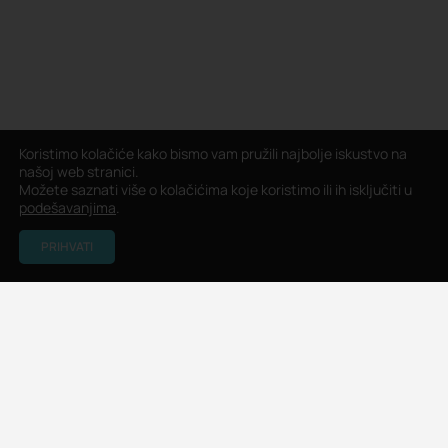
Koristimo kolačiće kako bismo vam pružili najbolje iskustvo na
našoj web stranici.
Možete saznati više o kolačićima koje koristimo ili ih isključiti u
podešavanjima
.
PRIHVATI