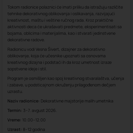
Tokom radionice polaznici će imati priliku da istražuju različite
tehnike dekorativnog oblikovanja i oslikavanja, razvijajući
kreativnost, maštu i veštine ručnog rada. Kroz praktične
aktivnosti deca će ukrašavati predmete, eksperimentisati sa
bojama, oblicima i materijalima, kao i stvarati jedinstvene
dekorativne radove.
Radionicu vodi Vesna Šivert, dizajner za dekorativno
oblikovanje, koja će učesnike upoznati sa osnovama
kreativnog dizajna i podstaći ih da kroz umetnost izraze
sopstvene ideje i stil.
Program je osmišljen kao spoj kreativnog stvaralaštva, učenja
i zabave, u podsticajnom okruženju prilagođenom dečjem
uzrastu.
Naziv radionice:
Dekorativne majstorije malih umetnika
Termin:
3–7. avgust 2026.
Vreme:
10.00–12.00
Uzrast:
8–12 godina