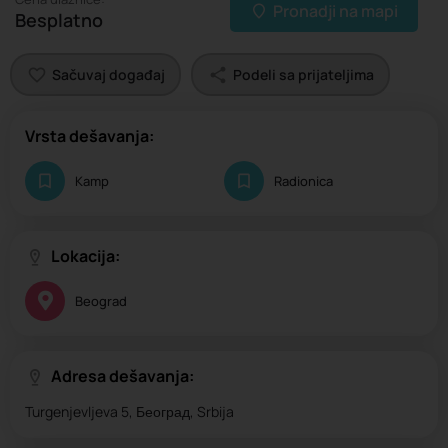
Pronadji na mapi
Besplatno
Sačuvaj događaj
Podeli sa prijateljima
Vrsta dešavanja:
Kamp
Radionica
Lokacija:
Beograd
Adresa dešavanja:
Turgenjevljeva 5, Београд, Srbija