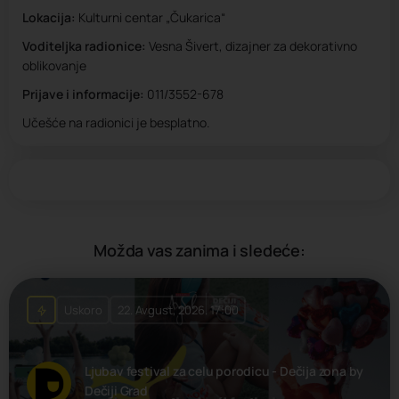
Lokacija:
Kulturni centar „Čukarica“
Voditeljka radionice:
Vesna Šivert, dizajner za dekorativno
oblikovanje
Prijave i informacije:
011/3552-678
Učešće na radionici je besplatno.
Možda vas zanima i sledeće:
Uskoro
22. Avgust, 2026. 17:00
Ljubav festival za celu porodicu - Dečija zona by
Dečiji Grad