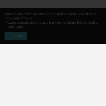
Koristimo kolačiće kako bismo vam pružili najbolje iskustvo na
našoj web stranici.
Možete saznati više o kolačićima koje koristimo ili ih isključiti u
podešavanjima
.
PRIHVATI