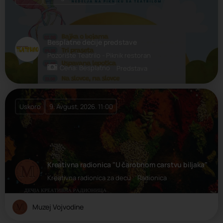
Besplatne dečije predstave
Pozorište Teatrilo - Piknik restoran
Cena: Besplatno
Predstava
Uskoro
9. Avgust, 2026. 11:00
Kreativna radionica "U čarobnom carstvu biljaka"
Kreativna radionica za decu
Radionica
Muzej Vojvodine