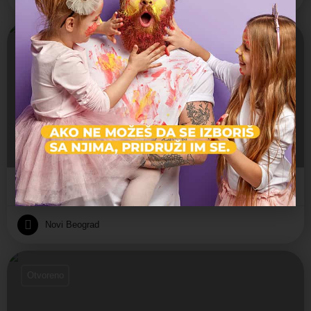
Otvoreno
Meda Montessori 2
Jaslice, Montesori, Predškolsko, Vrtić
Уроша Мартиновића 12, Beograd, Srbija
Privatni vrtić
Novi Beograd
Otvoreno