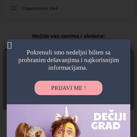
Organizovani izleti
Možda vas zanima i sledeće:
Pokrenuli smo nedeljni bilten sa
Otvoreno
probranim dešavanjima i najkorisnijim
informacijama.
M&M Elefantino Novi Beograd
PRIJAVI ME !
Jaslice, Predškolsko, Produženi boravak, Vrtić
Nehruova 51, Beograd, Srbija
Privatni vrtić
Novi Beograd