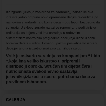
Iza zgrade (ulica je zatvorena za saobraćaj),nalaze se dva
igrališta,jedno potpuno novo opremljeno dečjim rekvizitima po
najnovijim standardima u kome deca mogu lepo i bezbedno da
se igraju. U sklopu zgrade nalazi se renomirana pedijatrijska
ordinacija,sa kojom vrtić ima saradnju u redovnim
sistematskim kontrolnim pregledima dece,koja ulaze u cenu
boravka deteta u vrtiću. Posebnu pažnju posvetićemo ishrani
dece,jer je ona izuzetno značajna za njihov razvoj.
Vrtić je ostvario saradnju sa kompanijom “ Lido
”,koja ima veliko iskustvo u pripremi i
distribuciji obroka. Stručan tim dijetetičara i
nutricionista svakodnevno sastavlja
jelovnike,izlazeći u susret potrebama dece za
pravilnom ishranom.
GALERIJA