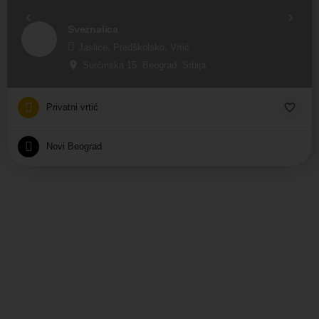
Sveznalica
Jaslice, Predškolsko, Vrtić
Surčinska 15, Beograd, Srbija
Privatni vrtić
Novi Beograd