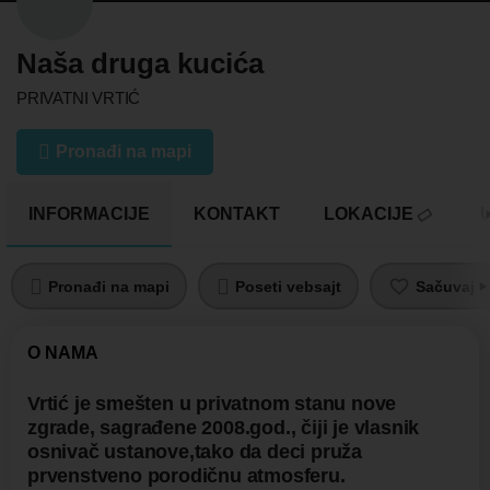
Naša druga kucića
PRIVATNI VRTIĆ
Pronađi na mapi
INFORMACIJE
KONTAKT
LOKACIJE
U
Pronađi na mapi
Poseti vebsajt
Sačuvaj pr
O NAMA
Vrtić je smešten u privatnom stanu nove
zgrade, sagrađene 2008.god., čiji je vlasnik
osnivač ustanove,tako da deci pruža
prvenstveno porodičnu atmosferu.