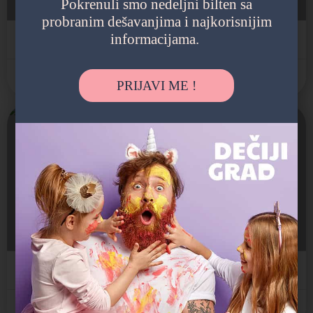
Pokrenuli smo nedeljni bilten sa
probranim dešavanjima i najkorisnijim
informacijama.
Državni vrtić
Zvezdara
PRIJAVI ME !
Otvoreno
Čigra
Jaslice, Predškolsko, Vrtić
Устаничка 194а, Beograd, Srbija
Državni vrtić
Zvezdara