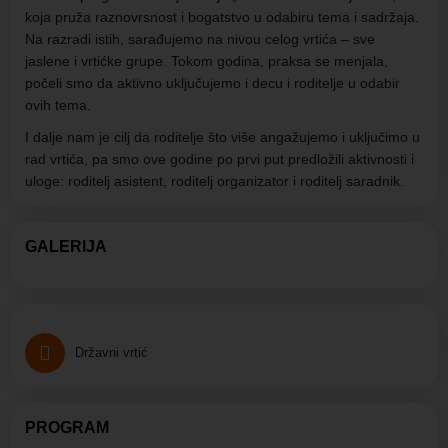
koja pruža raznovrsnost i bogatstvo u odabiru tema i sadržaja.
Na razradi istih, sarađujemo na nivou celog vrtića – sve
jaslene i vrtićke grupe. Tokom godina, praksa se menjala,
počeli smo da aktivno uključujemo i decu i roditelje u odabir
ovih tema.
I dalje nam je cilj da roditelje što više angažujemo i uključimo u
rad vrtića, pa smo ove godine po prvi put predložili aktivnosti i
uloge: roditelj asistent, roditelj organizator i roditelj saradnik.
GALERIJA
Državni vrtić
PROGRAM