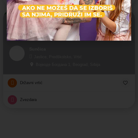
Otvoreno
Sunčica
Jaslice, Predškolsko, Vrtić
Војводе Богдана 1, Beograd, Srbija
Državni vrtić
Zvezdara