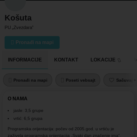
Košuta
PU „Zvezdara”
Pronađi na mapi
INFORMACIJE
KONTAKT
LOKACIJE
U
Pronađi na mapi
Poseti vebsajt
Sačuvaj pr
O NAMA
jasle: 3,5 grupe
vrtić: 6,5 grupa
Programska orijentacija: počev od 2005.god. u vrtiću je
zaživela programska orijentacija „Svaki dan značenje ima“,