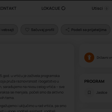
KONTAKT
LOKACIJE
Utisci
0
 vebsajt
Sačuvaj profil
Podeli sa prijateljima
Državni vr
.god. u vrtiću je zaživela programska
PROGRAM
 koja pruža raznovrsnost i bogatstvo u
ih, sarađujemo na nivou celog vrtića – sve
 praksa se menjala, počeli smo da aktivno
Jaslice
ovih tema.
e angažujemo i uključimo u rad vrtića, pa smo
ti i uloge: roditelj asistent, roditelj