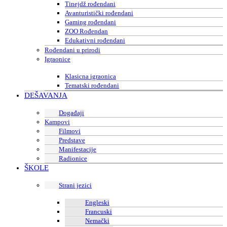
Tinejdž rođendani
Avanturistički rođendani
Gaming rođendani
ZOO Rođendan
Edukativni rođendani
Rođendani u prirodi
Igraonice
Klasicna igraonica
Tematski rođendani
DEŠAVANJA
Događaji
Kampovi
Filmovi
Predstave
Manifestacije
Radionice
ŠKOLE
Strani jezici
Engleski
Francuski
Nemački