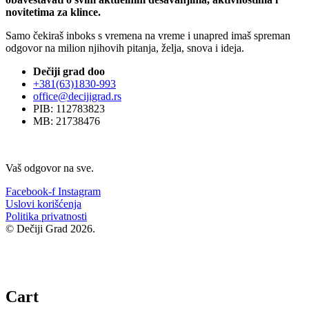
novitetima za klince.
Samo čekiraš inboks s vremena na vreme i unapred imaš spreman
odgovor na milion njihovih pitanja, želja, snova i ideja.
Dečiji grad doo
+381(63)1830-993
office@decijigrad.rs
PIB: 112783823
MB: 21738476
Vaš odgovor na sve.
Facebook-f
Instagram
Uslovi korišćenja
Politika privatnosti
© Dečiji Grad 2026.
Cart