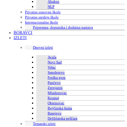
Abakus
NLP
Privatne osnovne škole
Privatne srednje škole
Internacionalne škole
Pripremna, dopunska i dodatna nastava
BORAVCI
IZLETI
Dnevni izleti
Avala
Novi Sad
Vršac
Smederevo
Fruška gora
Pančevo
Zrenjanin
Mladenovac
Kosmaj
Obrenovac
Bojčinska šuma
Barajevo
Deliblatska peščara
Tematski izleti