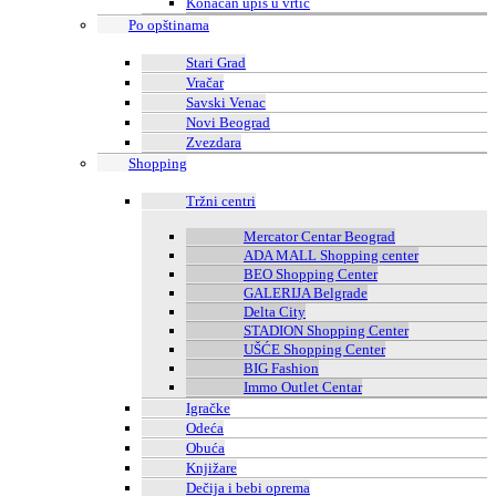
Konačan upis u vrtić
Po opštinama
Stari Grad
Vračar
Savski Venac
Novi Beograd
Zvezdara
Shopping
Tržni centri
Mercator Centar Beograd
ADA MALL Shopping center
BEO Shopping Center
GALERIJA Belgrade
Delta City
STADION Shopping Center
UŠĆE Shopping Center
BIG Fashion
Immo Outlet Centar
Igračke
Odeća
Obuća
Knjižare
Dečija i bebi oprema