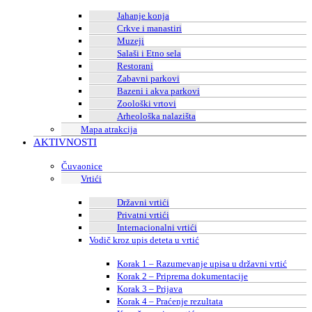
Jahanje konja
Crkve i manastiri
Muzeji
Salaši i Etno sela
Restorani
Zabavni parkovi
Bazeni i akva parkovi
Zoološki vrtovi
Arheološka nalazišta
Mapa atrakcija
AKTIVNOSTI
Čuvaonice
Vrtići
Državni vrtići
Privatni vrtići
Internacionalni vrtići
Vodič kroz upis deteta u vrtić
Korak 1 – Razumevanje upisa u državni vrtić
Korak 2 – Priprema dokumentacije
Korak 3 – Prijava
Korak 4 – Praćenje rezultata