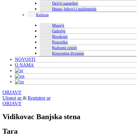
Dečiji nameštaj
Hrana, lekovi i suplementi
Kultura
Muzeji
Galerije
Bioskopi
Pozorišta
Kulturni centri
Koncertne dvorane
NOVOSTI
O NAMA
OBJAVI!
Uloguj se
ili
Registruj se
OBJAVI!
Vidikovac Banjska stena
Tara