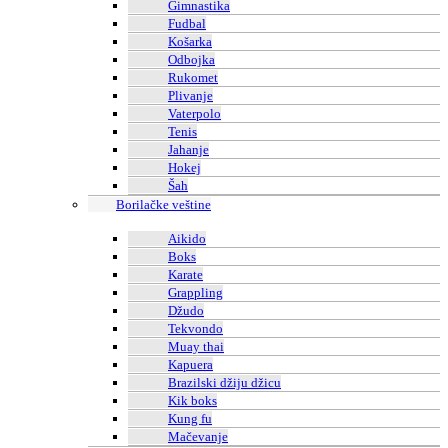
Gimnastika
Fudbal
Košarka
Odbojka
Rukomet
Plivanje
Vaterpolo
Tenis
Jahanje
Hokej
Šah
Borilačke veštine
Aikido
Boks
Karate
Grappling
Džudo
Tekvondo
Muay thai
Kapuera
Brazilski džiju džicu
Kik boks
Kung fu
Mačevanje