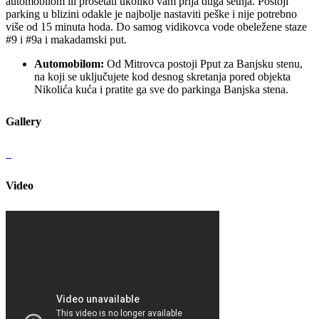
automobilom ili prošetati ukoliko vam prija duga šetnja. Postoji
parking u blizini odakle je najbolje nastaviti peške i nije potrebno
više od 15 minuta hoda. Do samog vidikovca vode obeležene staze
#9 i #9a i makadamski put.
Automobilom:
Od Mitrovca postoji Pput za Banjsku stenu,
na koji se uključujete kod desnog skretanja pored objekta
Nikolića kuća i pratite ga sve do parkinga Banjska stena.
Gallery
Video