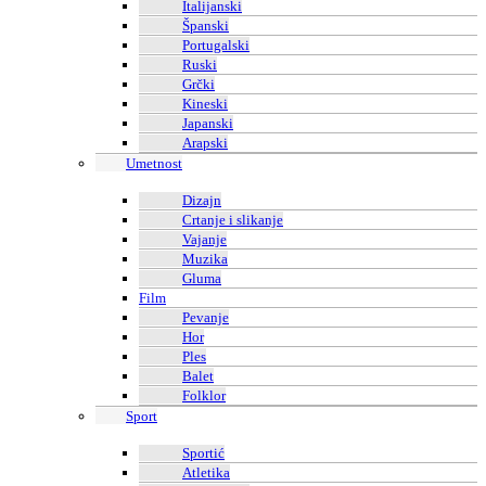
Italijanski
Španski
Portugalski
Ruski
Grčki
Kineski
Japanski
Arapski
Umetnost
Dizajn
Crtanje i slikanje
Vajanje
Muzika
Gluma
Film
Pevanje
Hor
Ples
Balet
Folklor
Sport
Sportić
Atletika