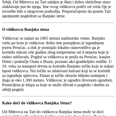
Srbiji. Od Mitrovca na Tari udaljen je 6km i dobro obeležene staze
olakšavaju put do njega. Ime ovog vidikovca potiče od vrela čije je
izvorište bilo u njegovom podnožju. Preporučujemo da posetu Tari
upotpunite pogledom sa Banjske stene.
O vidikovcu Banjska stena
Vidikovac se nalazi na 1065 metara nadmorske visine. Banjsko
vrelo po kom je vidikovac dobio ime potopljeno je izgradnjom
jezera Perućac, a dok je postojalo lokalno stanovništvo ga je
koristilo tokom cele godine zbog tempretarue od 4 stepena koje je
stalno održavalo. Pogled sa vidikovca se pruža na Perućac, kanjon
Drine i područje Osata u Bosni, poznato ako graditeljsko sedište. U
19. veku za transport drveta se koristilo Banjsko točilo koje se nalazi
ispod vidikovca. Niz točilo su otiskivani balvani koji su se koristili
za izgradnju splavova. Danas je točilo obraslo biljnim rastinjem i
dugo je oko 1.300 metara. Vidikovac je ograđen drvenom ogradom.
Postavljena je klupa sa koje se može uživati u pogledu i durbin za
oštriji pogled.
Kako doći do vidikovca Banjska Stena?
Od Mitrovca na Tari do vidikovca Banjska stena može se doći