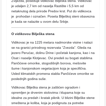
Zvijezda, poseduje vidikovac Bilješka stena. Vidikovac
je udaljen 2,7 km od naselja Rastište i 5,5 km od
netaknutog dela prirode Predov krst. Put do vidikovca
je prohodan i označen. Poseta Bilješkoj steni obavezna
je kada se nalazite u ovom delu Srbije.
O vidikovcu Bilješka stena
Vidikovac je na 1225 metara nadmorske visine i nalazi
se na granici prirodnog rezervata “Zvezda”. Gleda na
jezero Perućac, dolinu Drine i početak kanjona, kao i na
Osat i naselje Klotjevac. Ovi predeli su bogati stablima
Pančićeve omorike, stogodišnjih borova, mešovite
šume i kanjonskom vegetacijom koja je specifična.
Usled klimatskih promena stabla Pančićeve omorike se
poslednjih godina suše.
Vidikovac Bilješka stena je zaštićen ogradom i
opremljen je drvenim stolovima i klupama koje su
idealne za predah i kratak piknik. U blizini Bilješke stene
smeštena je koliba, koja je podignuta za potrebe