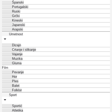
Španski
Portugalski
Ruski
Grčki
Kineski
Japanski
Arapski
Umetnost
Dizajn
Crtanje i slikanje
Vajanje
Muzika
Gluma
Film
Pevanje
Hor
Ples
Balet
Folklor
Sport
Sportić
Atletika