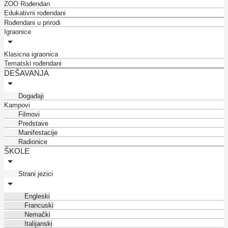
ZOO Rođendan
Edukativni rođendani
Rođendani u prirodi
Igraonice
Klasicna igraonica
Tematski rođendani
DEŠAVANJA
Događaji
Kampovi
Filmovi
Predstave
Manifestacije
Radionice
ŠKOLE
Strani jezici
Engleski
Francuski
Nemački
Italijanski