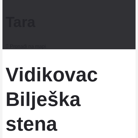
Tara
Pronađi na mapi
Vidikovac
Bilješka
stena