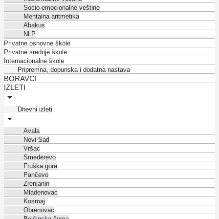
Socio-emocionalne veštine
Mentalna aritmetika
Abakus
NLP
Privatne osnovne škole
Privatne srednje škole
Internacionalne škole
Pripremna, dopunska i dodatna nastava
BORAVCI
IZLETI
Dnevni izleti
Avala
Novi Sad
Vršac
Smederevo
Fruška gora
Pančevo
Zrenjanin
Mladenovac
Kosmaj
Obrenovac
Bojčinska šuma