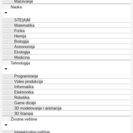
Mačevanje
Nauka
STE(A)M
Matematika
Fizika
Hemija
Biologija
Astronomija
Ekologija
Medicina
Tehnologija
Programiranje
Video produkcija
Informatika
Elektronika
Robotika
Game dizajn
3D modelovanje i animacija
3D štampa
Životne veštine
Intelektualne veštine