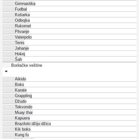
Gimnastika
Fudbal
Košarka
Odbojka
Rukomet
Plivanje
Vaterpolo
Tenis
Jahanje
Hokej
Šah
Borilačke veštine
Aikido
Boks
Karate
Grappling
Džudo
Tekvondo
Muay thai
Kapuera
Brazilski džiju džicu
Kik boks
Kung fu