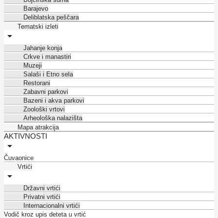
Barajevo
Deliblatska peščara
Tematski izleti
Jahanje konja
Crkve i manastiri
Muzeji
Salaši i Etno sela
Restorani
Zabavni parkovi
Bazeni i akva parkovi
Zoološki vrtovi
Arheološka nalazišta
Mapa atrakcija
AKTIVNOSTI
Čuvaonice
Vrtići
Državni vrtići
Privatni vrtići
Internacionalni vrtići
Vodič kroz upis deteta u vrtić