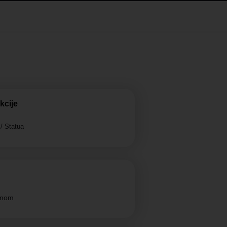
kcije
/ Statua
enom