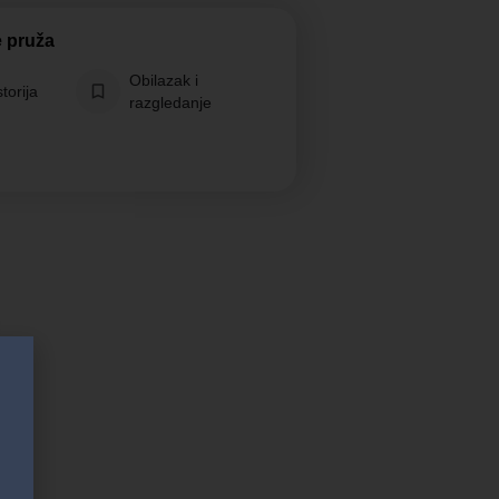
e pruža
Obilazak i
storija
razgledanje