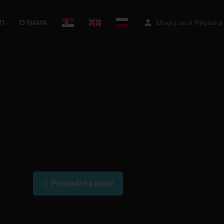
I
O NAMA
Uloguj se
ili
Registruj
Pronađi na mapi