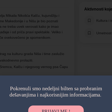
Aktivnosti koj
ja Mikaila Nikolića Kalču, kujundžiju i
Kultura i i
dne Makedonije i u Nišu je bio poznati
a ne treba uvek verovati kako je imao
đaje i od priča pravi spektakle. Veliko i
Umetnost
alče ovekovečeno je spomenikom.
rag na kulturu grada Niša i time zaslužio
svakodnevno prolaziti.
 Sremca, Kalču i njegovog vernog psa Čapu
ika i stoji kao poziv za sve posetioce da
eju se sa Sremcem i Kalčom.
Pokrenuli smo nedeljni bilten sa probranim
dešavanjima i najkorisnijim informacijama.
PRIJAVI ME !