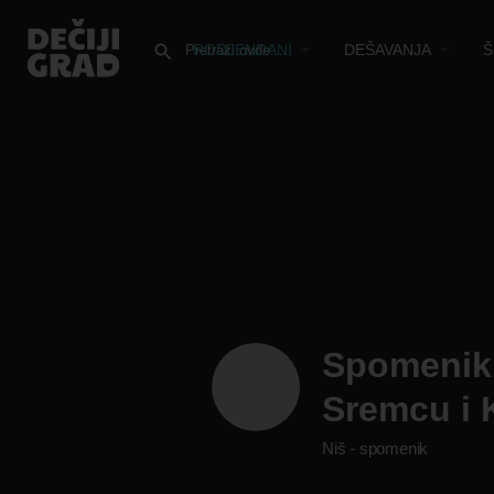
RODJENDANI
DEŠAVANJA
Š
Spomenik
Sremcu i 
Niš - spomenik