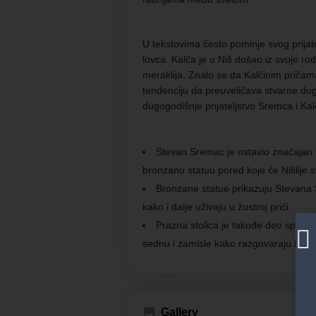
U tekstovima često pominje svog prijatel
lovca. Kalča je u Niš došao iz svoje ro
meraklija. Znalo se da Kalčinim pričam
tendenciju da preuveličava stvarne doga
dugogodišnje prijateljstvo Sremca i K
Stevan Sremac je ostavio značajan t
bronzanu statuu pored koje će Nišlije 
Bronzane statue prikazuju Stevana
kako i dalje uživaju u žustroj priči.
Prazna stolica je takođe deo spomen
sednu i zamisle kako razgovaraju i sm
Gallery