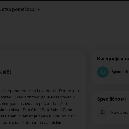
ustva posetilaca
0
Kategorija atra
Kalči
Spomenik 
c iz epohe realizma i akademik. Rođen je u
 Beogradu i kao dobrovoljac je učestvovao u
Specifičnosti
etim godina života je počeo da piše i
vkova slava, Pop Ćira i Pop Spira i Zona
Na otvor
liki uspeh. Sremac je živeo u Nišu od 1879.
e pronalazio u kafanama i zanatskim