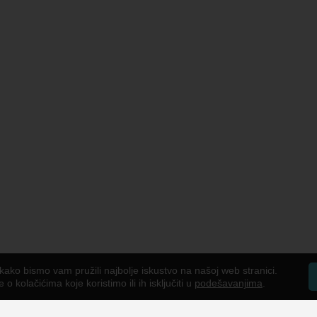
kako bismo vam pružili najbolje iskustvo na našoj web stranici.
o kolačićima koje koristimo ili ih isključiti u
podešavanjima
.