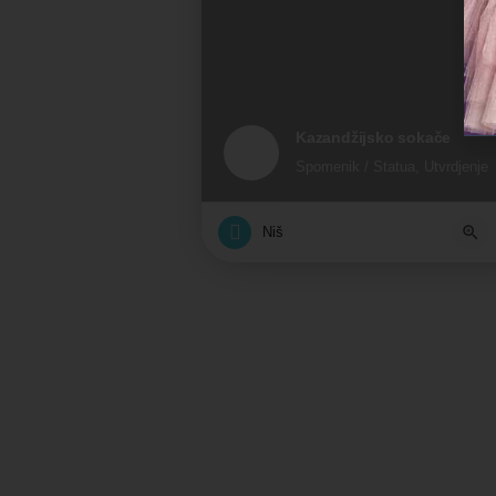
Kazandžijsko sokače
Spomenik / Statua, Utvrdjenje
Niš