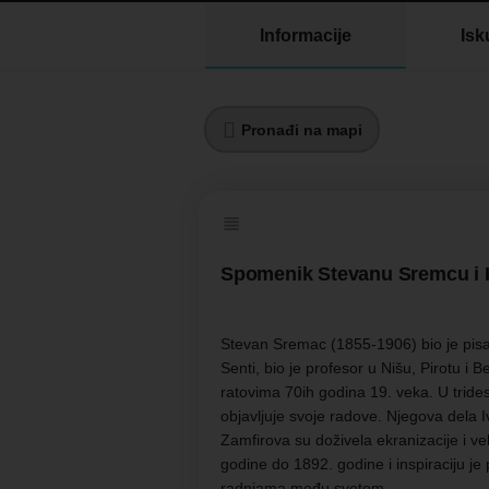
Informacije
Isk
Pronađi na mapi
Spomenik Stevanu Sremcu i 
Stevan Sremac (1855-1906) bio je pisa
Senti, bio je profesor u Nišu, Pirotu i
ratovima 70ih godina 19. veka. U trides
objavljuje svoje radove. Njegova dela I
Zamfirova su doživela ekranizacije i ve
godine do 1892. godine i inspiraciju j
radnjama među svetom.