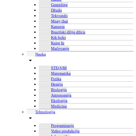
Grappling
Džudo
Tekvondo
Muay thai
Kapuera
Brazilski džiju džicu
Kik boks
Kung fu
Mačevanje
Nauka
STE(A)M
Matematika
Fizika
Hemija
Biologija
Astronomija
Ekologija
Medicina
Tehnologija
Programiranje
Video produkcija