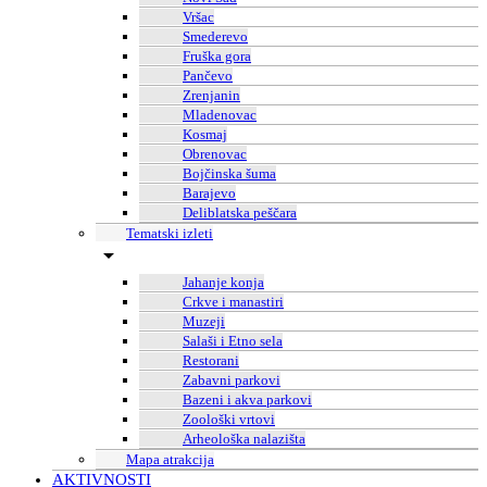
Vršac
Smederevo
Fruška gora
Pančevo
Zrenjanin
Mladenovac
Kosmaj
Obrenovac
Bojčinska šuma
Barajevo
Deliblatska peščara
Tematski izleti
Jahanje konja
Crkve i manastiri
Muzeji
Salaši i Etno sela
Restorani
Zabavni parkovi
Bazeni i akva parkovi
Zoološki vrtovi
Arheološka nalazišta
Mapa atrakcija
AKTIVNOSTI