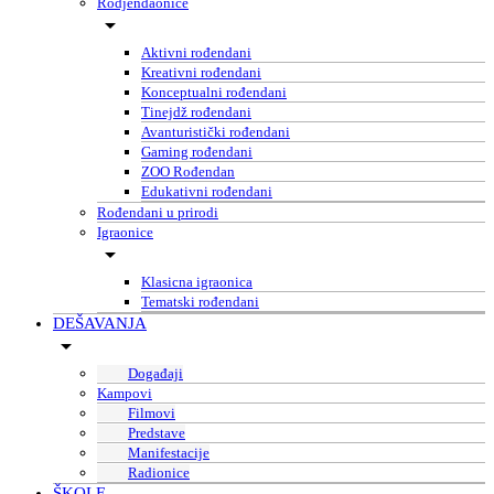
Rodjendaonice
Aktivni rođendani
Kreativni rođendani
Konceptualni rođendani
Tinejdž rođendani
Avanturistički rođendani
Gaming rođendani
ZOO Rođendan
Edukativni rođendani
Rođendani u prirodi
Igraonice
Klasicna igraonica
Tematski rođendani
DEŠAVANJA
Događaji
Kampovi
Filmovi
Predstave
Manifestacije
Radionice
ŠKOLE