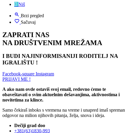
Niš
Brzi pregled
Sačuvaj
ZAPRATI NAS
NA DRUŠTVENIM MREŽAMA
I BUDI NAJINFORMISANIJI RODITELJ NA
IGRALIŠTU !
Facebook-square
Instagram
PRIJAVI ME !
A ako nam ovde ostaviš svoj email, redovno ćemo te
obaveštavati o svim aktuelnim dešavanjima, aktivnostima i
novitetima za klince.
Samo čekiraš inboks s vremena na vreme i unapred imaš spreman
odgovor na milion njihovih pitanja, želja, snova i ideja.
Dečiji grad doo
+381(63)1830-993