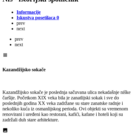
Informacije
Iskustva posetilaca
0
prev
next
prev
next
Kazandžijsko sokače
Kazandžijsko sokače je poslednja sačuvana ulica nekadašnje niške
čaršije. Početkom XIX veka bila je zanatlijski sokak i sve do
poslednjih godina XX veka zadržane su stare zanatske radnje i
nekoliko kuća iz osmanlijskog perioda. Ovi objekti su vremenom
renovirani i uređeni kao restorani, kafići, kafane i hoteli koji su
zadržali duh stare arhitekture.