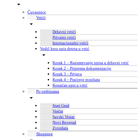
Čuvaonice
Vrtići
Državni vrtići
Privatni vrtići
Internacionalni vrtići
Vodič kroz upis deteta u vrtić
Korak 1 – Razumevanje upisa u državni vrtić
Korak 2 – Priprema dokumentacije
Korak 3 – Prijava
Korak 4 – Praćenje rezultata
Konačan upis u vrtić
Po opštinama
Stari Grad
Vračar
Savski Venac
Novi Beograd
Zvezdara
Shopping