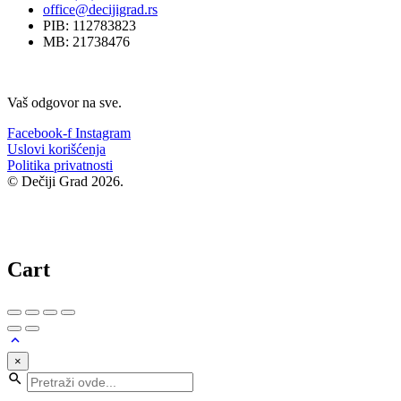
office@decijigrad.rs
PIB: 112783823
MB: 21738476
Vaš odgovor na sve.
Facebook-f
Instagram
Uslovi korišćenja
Politika privatnosti
© Dečiji Grad 2026.
Cart
×