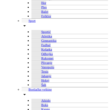
Hor
Ples
Balet
Folklor
Sport
Sportić
Atletika
Gimnastika
Fudbal
Košarka
Odbojka
Rukomet
Plivanje
Vaterpolo
Tenis
Jahanje
Hokej
Šah
Borilačke veštine
Aikido
Boks
Karate