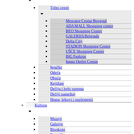
Tržni centri
Mercator Centar Beograd
ADA MALL Shopping center
BEO Shopping Center
GALERIJA Belgrade
Delta City
STADION Shopping Center
UŠĆE Shopping Center
BIG Fashion
Immo Outlet Centar
Igračke
Odeća
Obuća
Knjižare
Dečija i bebi oprema
Dečiji nameštaj
Hrana, lekovi i suplementi
Kultura
Muzeji
Galerije
Bioskopi