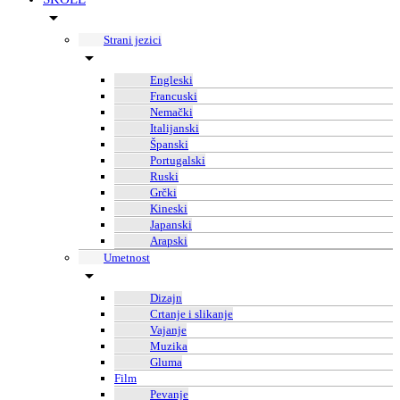
Strani jezici
Engleski
Francuski
Nemački
Italijanski
Španski
Portugalski
Ruski
Grčki
Kineski
Japanski
Arapski
Umetnost
Dizajn
Crtanje i slikanje
Vajanje
Muzika
Gluma
Film
Pevanje