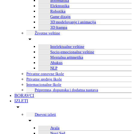
Informatika
Elektronika
Robotika
Game dizajn
3D modelovanje i animacija
3D štampa
Životne veštine
Intelektualne veštine
Socio-emocionalne veštine
Mentalna aritmetika
Abakus
NLP
Privatne osnovne škole
Privatne srednje škole
Internacionalne škole
Pripremna, dopunska i dodatna nastava
BORAVCI
IZLETI
Dnevni izleti
Avala
Novi Sad