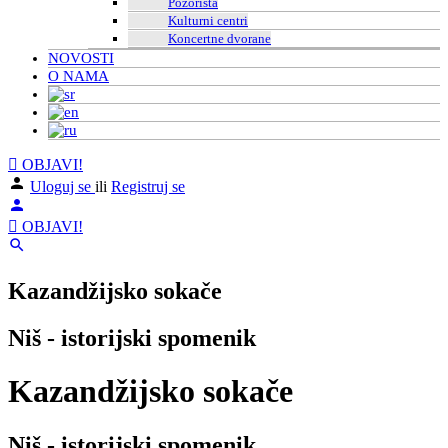
Pozorišta
Kulturni centri
Koncertne dvorane
NOVOSTI
O NAMA
OBJAVI!
Uloguj se
ili
Registruj se
OBJAVI!
Kazandžijsko sokače
Niš - istorijski spomenik
Kazandžijsko sokače
Niš - istorijski spomenik