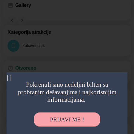
Gallery
Kategorija atrakcije
Zabavni park
Otvoreno
Radno vreme:
10:00 - 18:00
Pokrenuli smo nedeljni bilten sa
probranim dešavanjima i najkorisnijim
Cena ulaznice
informacijama.
Regularna cena:
1400 din
PRIJAVI ME !
Dodatni sadržaji