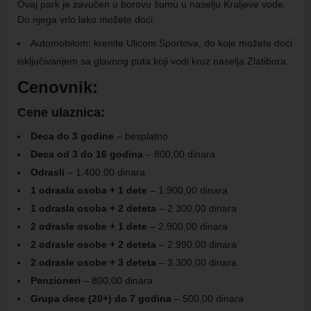
Ovaj park je zavučen u borovu šumu u naselju Kraljeve vode.
Do njega vrlo lako možete doći:
Automobilom: krenite Ulicom Sportova, do koje možete doći
isključivanjem sa glavnog puta koji vodi kroz naselja Zlatibora.
Cenovnik:
Cene ulaznica:
Deca do 3 godine
– besplatno
Deca od 3 do 16 godina
– 800,00 dinara
Odrasli
– 1.400,00 dinara
1 odrasla osoba + 1 dete
– 1.900,00 dinara
1 odrasla osoba + 2 deteta
– 2.300,00 dinara
2 odrasle osobe + 1 dete
– 2.900,00 dinara
2 odrasle osobe + 2 deteta
– 2.990,00 dinara
2 odrasle osobe + 3 deteta
– 3.300,00 dinara
Penzioneri
– 800,00 dinara
Grupa dece (20+) do 7 godina
– 500,00 dinara