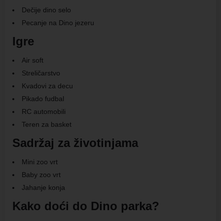
Dečije dino selo
Pecanje na Dino jezeru
Igre
Air soft
Streličarstvo
Kvadovi za decu
Pikado fudbal
RC automobili
Teren za basket
Sadržaj za životinjama
Mini zoo vrt
Baby zoo vrt
Jahanje konja
Kako doći do Dino parka?