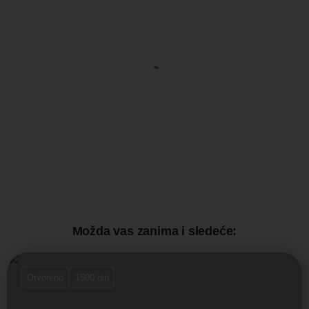
Možda vas zanima i sledeće:
Otvoreno
1500 din