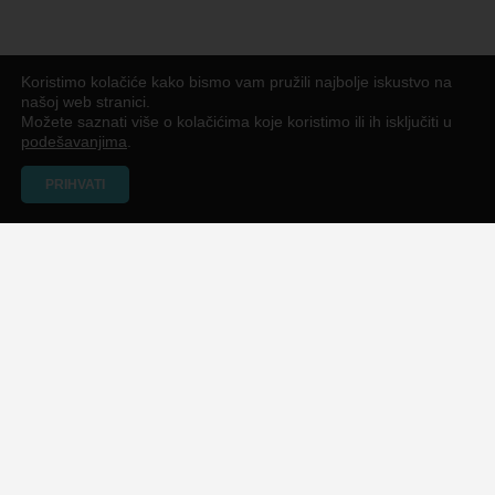
Koristimo kolačiće kako bismo vam pružili najbolje iskustvo na
našoj web stranici.
Možete saznati više o kolačićima koje koristimo ili ih isključiti u
podešavanjima
.
PRIHVATI