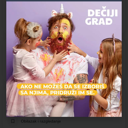
Dečije igralište
Jahanje konja
Mini zoo vrt
Veštačka stena
Specifičnosti
Interaktivno
Na otvorenom
U prirodi
Aktivnosti koje pruža
Avantura i adrenalin
Igra i zabava
Obilazak i razgledanje