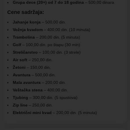
Grupa dece (20+) od 7 do 18 godina
– 500,00 dinara
Cene sadržaja:
Jahanje konja
– 500,00 din.
Vožnja kvadom
– 400,00 din. (10 minuta)
Trambolina
– 200,00 din. (5 minuta)
Golf
– 100,00 din. po štapu (30 min)
Streličarstvo
– 100,00 din. (3 strele)
Air soft
– 250,00 din.
Žetoni
– 150,00 din.
Avantura
– 500,00 din.
Mala avantura
– 200,00 din.
Veštačka stena
– 400,00 din.
Tjubing
– 300,00 din. (5 spustova)
Zip line
– 250,00 din.
Električni mini kvad
– 200,00 din. (5 minuta)