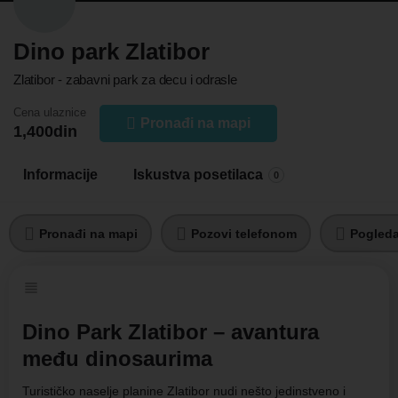
Dino park Zlatibor
Zlatibor - zabavni park za decu i odrasle
Cena ulaznice
Pronađi na mapi
1,400
din
Informacije
Iskustva posetilaca
0
Pronađi na mapi
Pozovi telefonom
Pogleda
Dino Park Zlatibor – avantura
među dinosaurima
Turističko naselje planine Zlatibor nudi nešto jedinstveno i