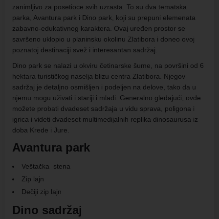
zanimljivo za posetioce svih uzrasta. To su dva tematska
parka, Avantura park i Dino park, koji su prepuni elemenata
zabavno-edukativnog karaktera. Ovaj uređen prostor se
savršeno uklopio u planinsku okolinu Zlatibora i doneo ovoj
poznatoj destinaciji svež i interesantan sadržaj.
Dino park se nalazi u okviru četinarske šume, na površini od 6
hektara turističkog naselja blizu centra Zlatibora. Njegov
sadržaj je detaljno osmišljen i podeljen na delove, tako da u
njemu mogu uživati i stariji i mlađi. Generalno gledajući, ovde
možete probati dvadeset sadržaja u vidu sprava, poligona i
igrica i videti dvadeset multimedijalnih replika dinosaurusa iz
doba Krede i Jure.
Avantura park
Veštačka stena
Zip lajn
Dečiji zip lajn
Dino sadržaj