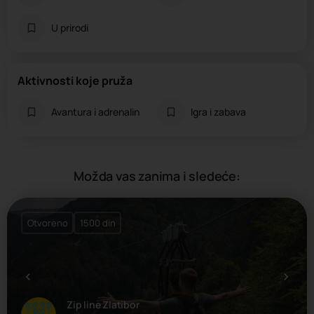
U prirodi
Aktivnosti koje pruža
Avantura i adrenalin
Igra i zabava
Možda vas zanima i sledeće:
Otvoreno
1500 din
Zip line Zlatibor