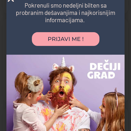
Pokrenuli smo nedeljni bilten sa
probranim dešavanjima i najkorisnijim
informacijama.
Video
PRIJAVI ME !
Kategorija atrakcije
Zabavni park