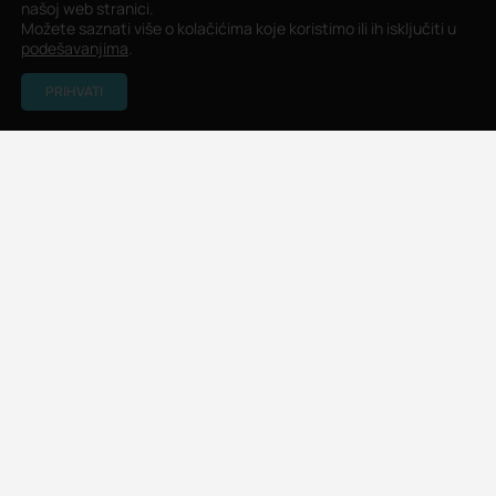
našoj web stranici.
Možete saznati više o kolačićima koje koristimo ili ih isključiti u
podešavanjima
.
PRIHVATI