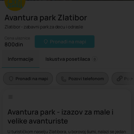
Avantura park Zlatibor
Zlatibor - zabavni park za decu i odrasle
Cena ulaznice
Pronađi na mapi
800
din
Informacije
Iskustva posetilaca
0
Pronađi na mapi
Pozovi telefonom
Pogl
Avantura park - izazov za male i
velike avanturiste
U turističkom naselju Zlatibora, u borovoj šumi, nalazi se jedan