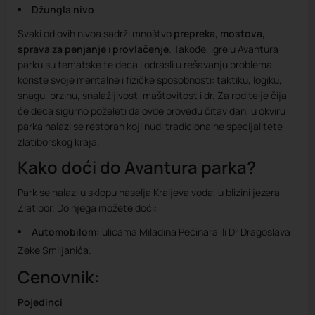
Džungla nivo
Svaki od ovih nivoa sadrži mnoštvo
prepreka, mostova,
sprava za penjanje
i
provlačenje
. Takođe, igre u Avantura
parku su tematske te deca i odrasli u rešavanju problema
koriste svoje mentalne i fizičke sposobnosti: taktiku, logiku,
snagu, brzinu, snalažljivost, maštovitost i dr. Za roditelje čija
će deca sigurno poželeti da ovde provedu čitav dan, u okviru
parka nalazi se restoran koji nudi tradicionalne specijalitete
zlatiborskog kraja.
Kako doći do Avantura parka?
Park se nalazi u sklopu naselja Kraljeva voda, u blizini jezera
Zlatibor. Do njega možete doći:
Automobilom:
ulicama Miladina Pećinara ili Dr Dragoslava
Zeke Smiljanića.
Cenovnik:
Pojedinci