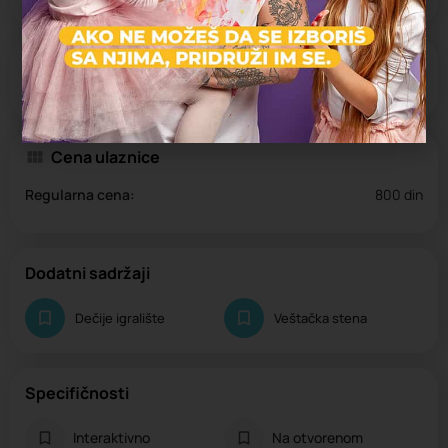
Otvoreno
Radno vreme:
10:00 - 17:00
Cena ulaznice
Regularna cena:
800 din
Dodatni sadržaji
Dečije igralište
Veštačka stena
Specifičnosti
Interaktivno
Na otvorenom