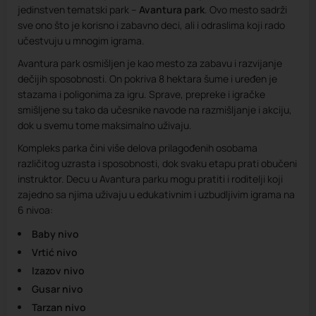
jedinstven tematski park –
Avantura park
. Ovo mesto sadrži
sve ono što je korisno i zabavno deci, ali i odraslima koji rado
učestvuju u mnogim igrama.
Avantura park osmišljen je kao mesto za zabavu i razvijanje
dečijih sposobnosti. On pokriva 8 hektara šume i uređen je
stazama i poligonima za igru. Sprave, prepreke i igračke
smišljene su tako da učesnike navode na razmišljanje i akciju,
dok u svemu tome maksimalno uživaju.
Kompleks parka čini više delova prilagođenih osobama
različitog uzrasta i sposobnosti, dok svaku etapu prati obučeni
instruktor. Decu u Avantura parku mogu pratiti i roditelji koji
zajedno sa njima uživaju u edukativnim i uzbudljivim igrama na
6 nivoa:
Baby nivo
Vrtić nivo
Izazov nivo
Gusar nivo
Tarzan nivo