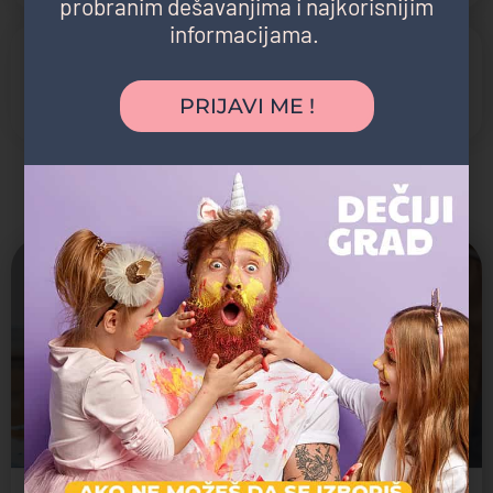
probranim dešavanjima i najkorisnijim
informacijama.
POGODNOSTI
Dvorište
Organizovani izleti
PRIJAVI ME !
Možda vas zanima i sledeće:
Zatvoreno
Ola 2
Jaslice, Predškolsko, Vrtić
Mitkov Kladenac 11b, Beograd, Srbija