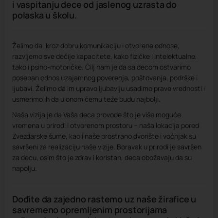
i vaspitanju dece od jaslenog uzrasta do
polaska u školu.
Želimo da, kroz dobru komunikaciju i otvorene odnose,
razvijemo sve dečije kapacitete, kako fizičke i intelektualne,
tako i psiho-motoričke. Cilj nam je da sa decom ostvarimo
poseban odnos uzajamnog poverenja, poštovanja, podrške i
ljubavi. Želimo da im upravo ljubavlju usadimo prave vrednosti i
usmerimo ih da u onom čemu teže budu najbolji.
Naša vizija je da Vaša deca provode što je više moguće
vremena u prirodi i otvorenom prostoru – naša lokacija pored
Zvezdarske šume, kao i naše prostrano dvorište i voćnjak su
savršeni za realizaciju naše vizije. Boravak u prirodi je savršen
za decu, osim što je zdrav i koristan, deca obožavaju da su
napolju.
Dođite da zajedno rastemo uz naše žirafice u
savremeno opremljenim prostorijama