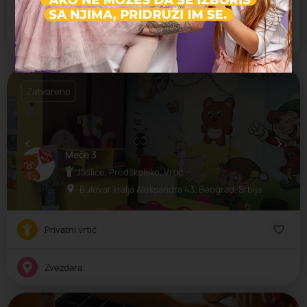
Privatni vrtić
Zvezdara
Zatvoreno
Meče 3
Jaslice, Predškolsko, Vrtić
Bulevar kralja Aleksandra 43, Beograd, Srbija
Privatni vrtić
Zvezdara