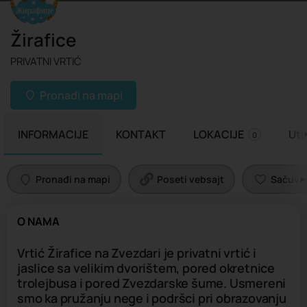
Žirafice
PRIVATNI VRTIĆ
Pronađi na mapi
INFORMACIJE
KONTAKT
LOKACIJE
Uti
0
Pronađi na mapi
Poseti vebsajt
Sačuvaj 
O NAMA
Vrtić Žirafice na Zvezdari je privatni vrtić i
jaslice sa velikim dvorištem, pored okretnice
trolejbusa i pored Zvezdarske šume. Usmereni
smo ka pružanju nege i podršci pri obrazovanju