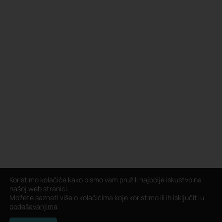
Koristimo kolačiće kako bismo vam pružili najbolje iskustvo na
našoj web stranici.
Možete saznati više o kolačićima koje koristimo ili ih isključiti u
podešavanjima
.