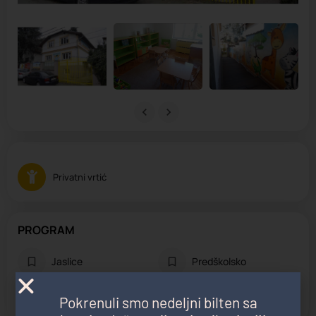
Privatni vrtić
PROGRAM
Jaslice
Predškolsko
Vrtić
Pokrenuli smo nedeljni bilten sa