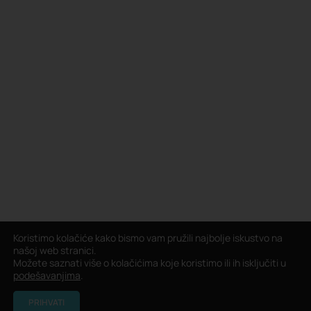
Koristimo kolačiće kako bismo vam pružili najbolje iskustvo na
našoj web stranici.
Možete saznati više o kolačićima koje koristimo ili ih isključiti u
podešavanjima
.
PRIHVATI