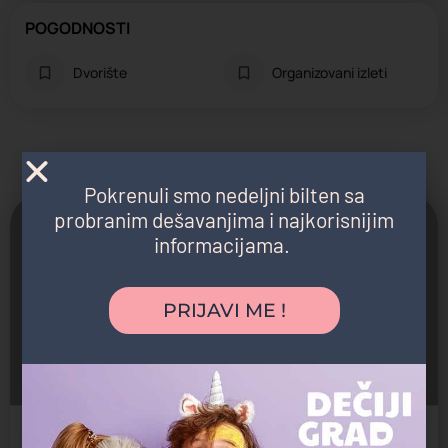
POGODNOSTI
Dvorište
Organizovani izleti
Možda vas zanima i sledeće:
Pokrenuli smo nedeljni bilten sa
probranim dešavanjima i najkorisnijim
Otvoreno
informacijama.
PRIJAVI ME !
Dragan Laković
Jaslice, Predškolsko, Vrtić
Vojvođanska 109, Novi Beograd, Beograd, Srbija
Državni vrtić