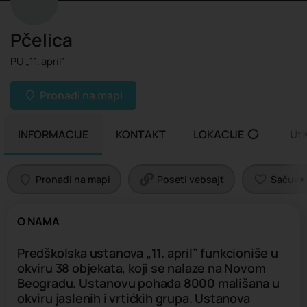
Pčelica
PU „11. april”
Pronađi na mapi
INFORMACIJE
KONTAKT
LOKACIJE
Uti
Pronađi na mapi
Poseti vebsajt
Sačuvaj 
O NAMA
Predškolska ustanova „11. april” funkcioniše u
okviru 38 objekata, koji se nalaze na Novom
Beogradu. Ustanovu pohađa 8000 mališana u
okviru jaslenih i vrtićkih grupa. Ustanova