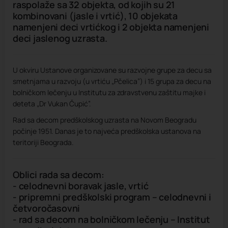
raspolaže sa 32 objekta, od kojih su 21
kombinovani (jasle i vrtić), 10 objekata
namenjeni deci vrtićkog i 2 objekta namenjeni
deci jaslenog uzrasta.
U okviru Ustanove organizovane su razvojne grupe za decu sa
smetnjama u razvoju (u vrtiću „Pčelica”) i 15 grupa za decu na
bolničkom lečenju u Institutu za zdravstvenu zaštitu majke i
deteta „Dr Vukan Čupić”.
Rad sa decom predškolskog uzrasta na Novom Beogradu
počinje 1951. Danas je to najveća predškolska ustanova na
teritoriji Beograda.
Oblici rada sa decom:
- celodnevni boravak jasle, vrtić
- pripremni predškolski program – celodnevni i
četvoročasovni
- rad sa decom na bolničkom lečenju – Institut