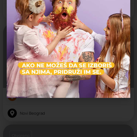
Novi Beograd
Otvoreno
Tesla - Nauka za život
Jaslice, Predškolsko, Vrtić
Bulevar Crvene armije 1, Beograd, Srbija
Državni vrtić
Novi Beograd
Otvoreno