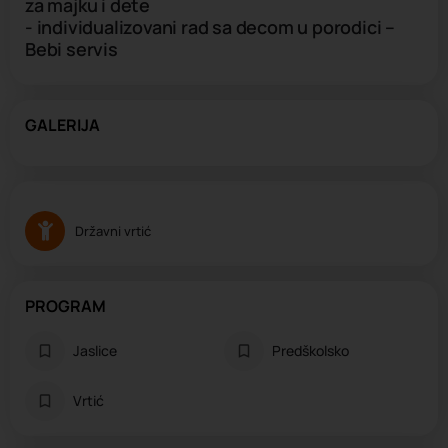
za majku i dete
- individualizovani rad sa decom u porodici –
Bebi servis
GALERIJA
Državni vrtić
PROGRAM
Jaslice
Predškolsko
Vrtić