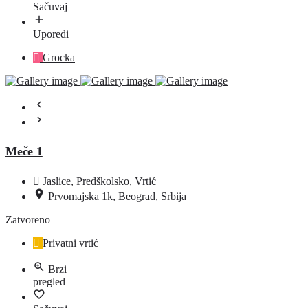
Sačuvaj
Uporedi
Grocka
Meče 1
Jaslice, Predškolsko, Vrtić
Prvomajska 1k, Beograd, Srbija
Zatvoreno
Privatni vrtić
Brzi
pregled