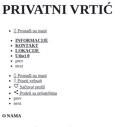
PRIVATNI VRTIĆ
Pronađi na mapi
INFORMACIJE
KONTAKT
LOKACIJE
Utisci
0
prev
next
Pronađi na mapi
Poseti vebsajt
Sačuvaj profil
Podeli sa prijateljima
prev
next
O NAMA