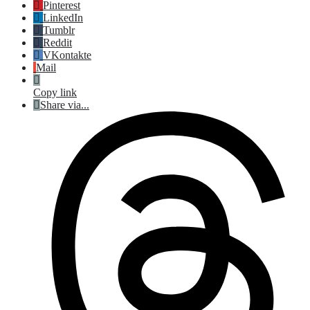
Pinterest
LinkedIn
Tumblr
Reddit
VKontakte
Mail
Copy link
Share via...