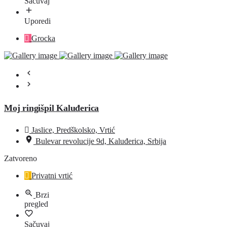
Sačuvaj
Uporedi
Grocka
Moj ringišpil Kaluđerica
Jaslice, Predškolsko, Vrtić
Bulevar revolucije 9d, Kaluđerica, Srbija
Zatvoreno
Privatni vrtić
Brzi
pregled
Sačuvaj