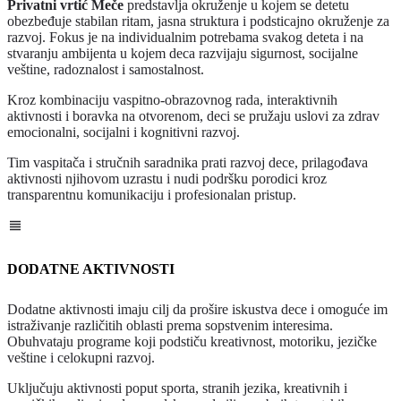
Privatni vrtić Meče
predstavlja okruženje u kojem se detetu
obezbeđuje stabilan ritam, jasna struktura i podsticajno okruženje za
razvoj. Fokus je na individualnim potrebama svakog deteta i na
stvaranju ambijenta u kojem deca razvijaju sigurnost, socijalne
veštine, radoznalost i samostalnost.
Kroz kombinaciju vaspitno-obrazovnog rada, interaktivnih
aktivnosti i boravka na otvorenom, deci se pružaju uslovi za zdrav
emocionalni, socijalni i kognitivni razvoj.
Tim vaspitača i stručnih saradnika prati razvoj dece, prilagođava
aktivnosti njihovom uzrastu i nudi podršku porodici kroz
transparentnu komunikaciju i profesionalan pristup.
DODATNE AKTIVNOSTI
Dodatne aktivnosti imaju cilj da prošire iskustva dece i omoguće im
istraživanje različitih oblasti prema sopstvenim interesima.
Obuhvataju programe koji podstiču kreativnost, motoriku, jezičke
veštine i celokupni razvoj.
Uključuju aktivnosti poput sporta, stranih jezika, kreativnih i