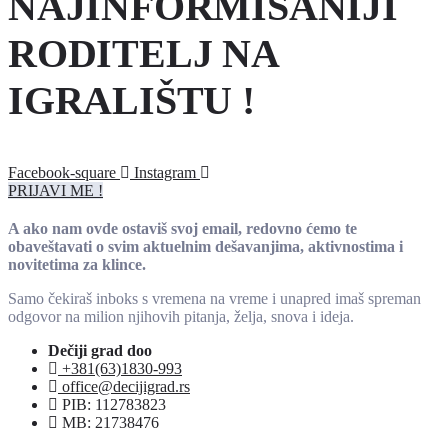
NAJINFORMISANIJI
RODITELJ NA
IGRALIŠTU !
Facebook-square
Instagram
PRIJAVI ME !
A ako nam ovde ostaviš svoj email, redovno ćemo te
obaveštavati o svim aktuelnim dešavanjima, aktivnostima i
novitetima za klince.
Samo čekiraš inboks s vremena na vreme i unapred imaš spreman
odgovor na milion njihovih pitanja, želja, snova i ideja.
Dečiji grad doo
+381(63)1830-993
office@decijigrad.rs
PIB: 112783823
MB: 21738476