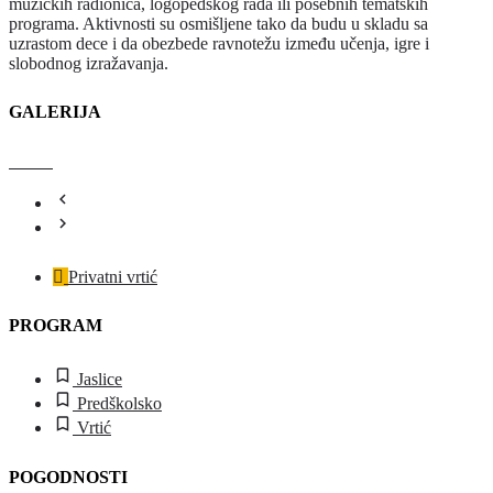
muzičkih radionica, logopedskog rada ili posebnih tematskih
programa. Aktivnosti su osmišljene tako da budu u skladu sa
uzrastom dece i da obezbede ravnotežu između učenja, igre i
slobodnog izražavanja.
GALERIJA
Privatni vrtić
PROGRAM
Jaslice
Predškolsko
Vrtić
POGODNOSTI