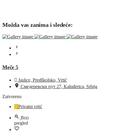
Možda vas zanima i sledeće:
Meče 5
Jaslice, Predškolsko, Vrtić
Смедеревски пут 27, Kaluđerica, Srbija
Zatvoreno
Privatni vrtić
Brzi
pregled