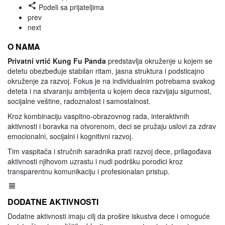
Podeli sa prijateljima
prev
next
O NAMA
Privatni vrtić
Kung Fu Panda
predstavlja okruženje u kojem se
detetu obezbeđuje stabilan ritam, jasna struktura i podsticajno
okruženje za razvoj. Fokus je na individualnim potrebama svakog
deteta i na stvaranju ambijenta u kojem deca razvijaju sigurnost,
socijalne veštine, radoznalost i samostalnost.
Kroz kombinaciju vaspitno-obrazovnog rada, interaktivnih
aktivnosti i boravka na otvorenom, deci se pružaju uslovi za zdrav
emocionalni, socijalni i kognitivni razvoj.
Tim vaspitača i stručnih saradnika prati razvoj dece, prilagođava
aktivnosti njihovom uzrastu i nudi podršku porodici kroz
transparentnu komunikaciju i profesionalan pristup.
DODATNE AKTIVNOSTI
Dodatne aktivnosti imaju cilj da prošire iskustva dece i omoguće