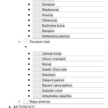
Zrenjanin
Mladenovac
Kosmaj
Obrenovac
Bojčinska šuma
Barajevo
Deliblatska peščara
Tematski izleti
Jahanje konja
Crkve i manastiri
Muzeji
Salaši i Etno sela
Restorani
Zabavni parkovi
Bazeni i akva parkovi
Zoološki vrtovi
Arheološka nalazišta
Mapa atrakcija
AKTIVNOSTI