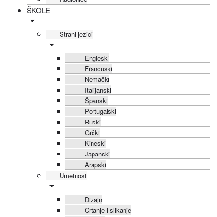
ŠKOLE
Strani jezici
Engleski
Francuski
Nemački
Italijanski
Španski
Portugalski
Ruski
Grčki
Kineski
Japanski
Arapski
Umetnost
Dizajn
Crtanje i slikanje