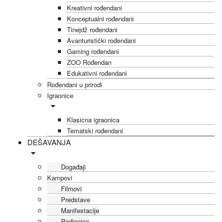
Kreativni rođendani
Konceptualni rođendani
Tinejdž rođendani
Avanturistički rođendani
Gaming rođendani
ZOO Rođendan
Edukativni rođendani
Rođendani u prirodi
Igraonice
Klasicna igraonica
Tematski rođendani
DEŠAVANJA
Događaji
Kampovi
Filmovi
Predstave
Manifestacije
Radionice