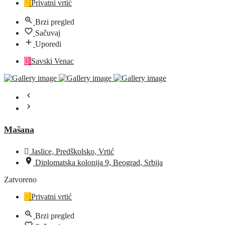
Privatni vrtić
Brzi pregled
Sačuvaj
Uporedi
Savski Venac
Mašana
Jaslice, Predškolsko, Vrtić
Diplomatska kolonija 9, Beograd, Srbija
Zatvoreno
Privatni vrtić
Brzi pregled