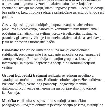
na pesmama, igrama i vizuelnim aktivnostima kroz koje deca
spontano usvajaju melodiju, ritam i izgovor jezika. Učenje se odvija
bez pritiska, kroz igrolike sadržaje prilagođene uzrastu od tri do šest
godina.
Časovi španskog jezika uključuju upoznavanje sa abecedom,
pravilima akcentovanja, osnovnim komunikativnim funkcijama i
početnim gramatičkim pravilima. Kroz vizuelizaciju, ilustracije,
pesmice, glasovno vežbanje i manuelne aktivnosti deca savladavaju
jezik na prirodan i motivišući način.
Psihološke radionice
usmerene su na razvoj emocionalne
stabilnosti, prepoznavanje i izražavanje emocija, osećaj empatije i
samopouzdanja. Rad se odvija u manjim grupama, kroz igru i
interakciju, sa ciljem unapređenja socijalnih i komunikacijskih
veština.
Grupni logopedski tretmani
realizuju se jednom nedeljno u
saradnji sa stručnim timom. Radionice obuhvataju vežbe auditivne i
vizuelne pažnje, verbalnog pamćenja, bogaćenje rečnika,
grafomotoriku i vežbe usmerene na razvoj pravilnog govornog
izražavanja.
Muzička radionica
se sprovodi u saradnji sa muzičkim
pedagogom. Program obuhvata pevanje dečijih pesama, sviranje na