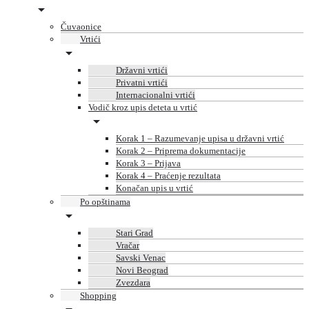
Čuvaonice
Vrtići
Državni vrtići
Privatni vrtići
Internacionalni vrtići
Vodič kroz upis deteta u vrtić
Korak 1 – Razumevanje upisa u državni vrtić
Korak 2 – Priprema dokumentacije
Korak 3 – Prijava
Korak 4 – Praćenje rezultata
Konačan upis u vrtić
Po opštinama
Stari Grad
Vračar
Savski Venac
Novi Beograd
Zvezdara
Shopping