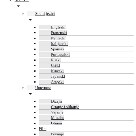
Strani jezici
Engleski
Francuski
Nemački
Italijanski
Španski
Portugalski
Ruski
Grčki
Kineski
Japanski
Arapski
Umetnost
Dizajn
Crtanje i slikanje
Vajanje
Muzika
Gluma
Film
Pevanje