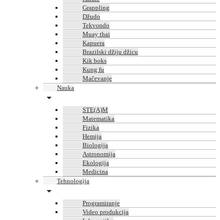
Grappling
Džudo
Tekvondo
Muay thai
Kapuera
Brazilski džiju džicu
Kik boks
Kung fu
Mačevanje
Nauka
STE(A)M
Matematika
Fizika
Hemija
Biologija
Astronomija
Ekologija
Medicina
Tehnologija
Programiranje
Video produkcija