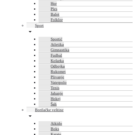
Hor
Ples
Balet
Folklor
Sport
Sportić
Atletika
Gimnastika
Fudbal
Košarka
Odbojka
Rukomet
Plivanje
Vaterpolo
Tenis
Jahanje
Hokej
Šah
Borilačke veštine
Aikido
Boks
Karate