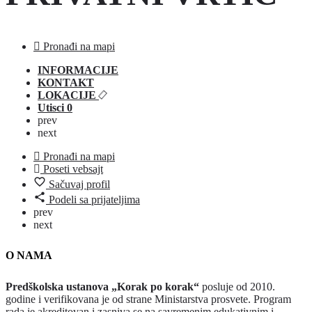
Pronađi na mapi
INFORMACIJE
KONTAKT
LOKACIJE
Utisci
0
prev
next
Pronađi na mapi
Poseti vebsajt
Sačuvaj profil
Podeli sa prijateljima
prev
next
O NAMA
Predškolska ustanova „Korak po korak“
posluje od 2010.
godine i verifikovana je od strane Ministarstva prosvete. Program
rada je akreditovan i zasniva se na savremenim edukativnim i