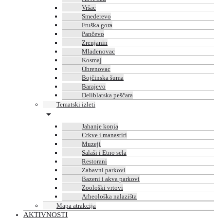
Vršac
Smederevo
Fruška gora
Pančevo
Zrenjanin
Mladenovac
Kosmaj
Obrenovac
Bojčinska šuma
Barajevo
Deliblatska peščara
Tematski izleti
Jahanje konja
Crkve i manastiri
Muzeji
Salaši i Etno sela
Restorani
Zabavni parkovi
Bazeni i akva parkovi
Zoološki vrtovi
Arheološka nalazišta
Mapa atrakcija
AKTIVNOSTI