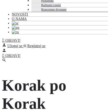
Pozorišta
Kulturni centri
Koncertne dvorane
NOVOSTI
O NAMA
OBJAVI!
Uloguj se
ili
Registruj se
OBJAVI!
Korak po
Korak