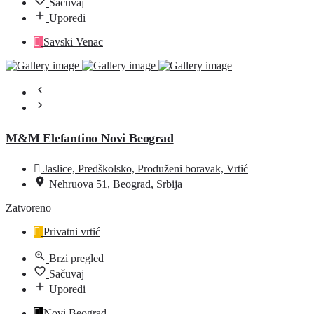
Sačuvaj
Uporedi
Savski Venac
M&M Elefantino Novi Beograd
Jaslice, Predškolsko, Produženi boravak, Vrtić
Nehruova 51, Beograd, Srbija
Zatvoreno
Privatni vrtić
Brzi pregled
Sačuvaj
Uporedi
Novi Beograd