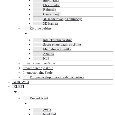
Informatika
Elektronika
Robotika
Game dizajn
3D modelovanje i animacija
3D štampa
Životne veštine
Intelektualne veštine
Socio-emocionalne veštine
Mentalna aritmetika
Abakus
NLP
Privatne osnovne škole
Privatne srednje škole
Internacionalne škole
Pripremna, dopunska i dodatna nastava
BORAVCI
IZLETI
Dnevni izleti
Avala
Novi Sad