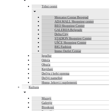
Tržni centri
Mercator Centar Beograd
ADA MALL Shopping center
BEO Shopping Center
GALERIJA Belgrade
Delta City
STADION Shopping Center
UŠĆE Shopping Center
BIG Fashion
Immo Outlet Centar
Igračke
Odeća
Obuća
Knjižare
Dečija i bebi oprema
Dečiji nameštaj
Hrana, lekovi i suplementi
Kultura
Muzeji
Galerije
Bioskopi