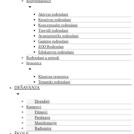
Rodjendaonice
Aktivni rođendani
Kreativni rođendani
Konceptualni rođendani
Tinejdž rođendani
Avanturistički rođendani
Gaming rođendani
ZOO Rođendan
Edukativni rođendani
Rođendani u prirodi
Igraonice
Klasicna igraonica
Tematski rođendani
DEŠAVANJA
Događaji
Kampovi
Filmovi
Predstave
Manifestacije
Radionice
ŠKOLE