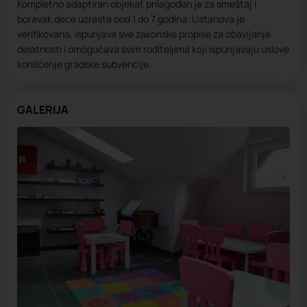
Kompletno adaptiran objekat prilagođen je za smeštaj i
boravak dece uzrasta ood 1 do 7 godina. Ustanova je
verifikovana, ispunjava sve zakonske propise za obavljanje
delatnosti i omogućava svim roditeljima koji ispunjavaju uslove
korišćenje gradske subvencije.
GALERIJA