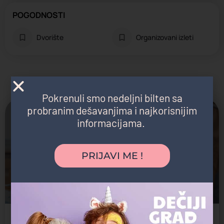
POGODNOSTI
Dvorište
Organizovani izleti
Možda vas zanima i sledeće:
Pokrenuli smo nedeljni bilten sa
probranim dešavanjima i najkorisnijim
Zatvoreno
informacijama.
PRIJAVI ME !
Ola 2
Jaslice, Predškolsko, Vrtić
Mitkov Kladenac 11b, Beograd, Srbija
Privatni vrtić