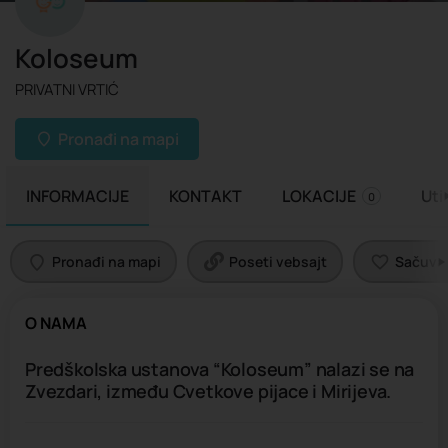
Koloseum
PRIVATNI VRTIĆ
Pronađi na mapi
INFORMACIJE
KONTAKT
LOKACIJE
Uti
0
Pronađi na mapi
Poseti vebsajt
Sačuvaj 
O NAMA
Predškolska ustanova “Koloseum” nalazi se na
Zvezdari, između Cvetkove pijace i Mirijeva.