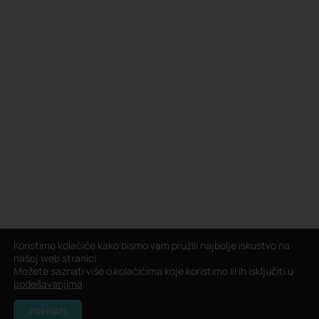
Koristimo kolačiće kako bismo vam pružili najbolje iskustvo na
našoj web stranici.
Možete saznati više o kolačićima koje koristimo ili ih isključiti u
podešavanjima
.
PRIHVATI