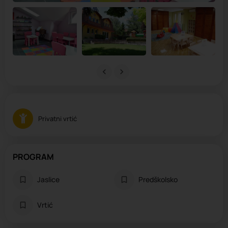
Privatni vrtić
PROGRAM
Jaslice
Predškolsko
Vrtić