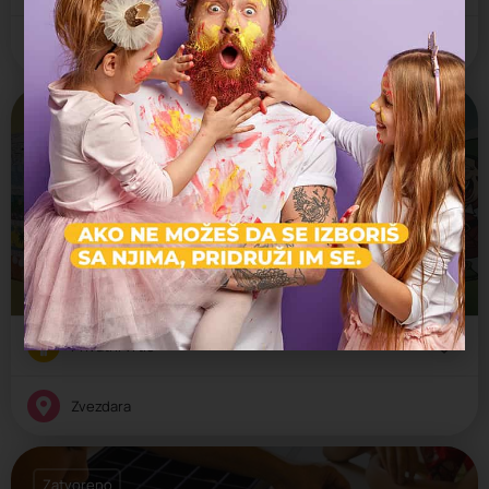
Zvezdara
Zatvoreno
Meče 3
Jaslice, Predškolsko, Vrtić
Bulevar kralja Aleksandra 43, Beograd, Srbija
Privatni vrtić
Zvezdara
Zatvoreno