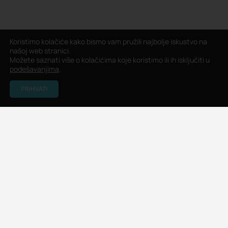
Koristimo kolačiće kako bismo vam pružili najbolje iskustvo na
našoj web stranici.
Možete saznati više o kolačićima koje koristimo ili ih isključiti u
podešavanjima
.
PRIHVATI