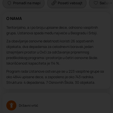
Pronađi na mapi
Poseti vebsajt
Sačuvaj 
O NAMA
Teritorijalno, a i po broju upisane dece, odnosno vaspitnih
grupa, Ustanova spada među najveće u Beogradu i Srbiji.
Za obavljanje osnovne delatnosti koristi 26 sopstvenih
objekata, dva depadansa za celodnevni boravak,jedan
iznajmljeni prostor u Ovči za održavanje pripremnog
predškolskog programa i prostorije u četiri osnovne škole.
Iskorišćenost kapaciteta je 114 %.
Program rada Ustanove ostvaruje se u 223 vaspitne grupe sa
oko 4844 upisane dece, a zaposleno je oko 743 radnika.
Struktura: 4 depadansa, 7 Osnovnih Škola, 30 objekata.
Državni vrtić