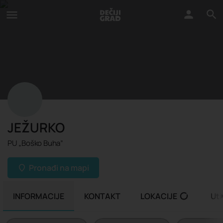
JEŽURKO
PU „Boško Buha”
Pronađi na mapi
INFORMACIJE
KONTAKT
LOKACIJE
Uti