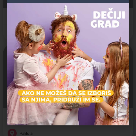
Državni vrtić
Palilula
Zatvoreno
VESNA
Jaslice, Predškolsko, Vrtić
Padinska Skela, Srbija
Državni vrtić
Palilula