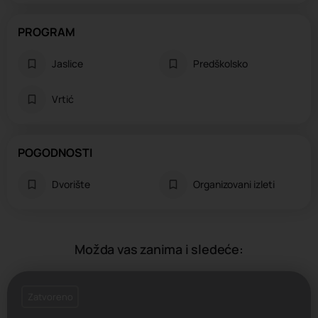
PROGRAM
Jaslice
Predškolsko
Vrtić
POGODNOSTI
Dvorište
Organizovani izleti
Možda vas zanima i sledeće:
Zatvoreno