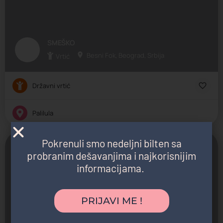
SMEŠKO
Besni Fok, Beograd, Srbija
Vrtić
Državni vrtić
Palilula
Pokrenuli smo nedeljni bilten sa
Zatvoreno
probranim dešavanjima i najkorisnijim
informacijama.
PROLEĆE
PRIJAVI ME !
Jaslice, Predškolsko, Vrtić
Jabučki rit, Padinska Skela, Srbija