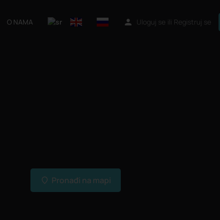
O NAMA
Uloguj se
ili
Registruj se
Pronađi na mapi