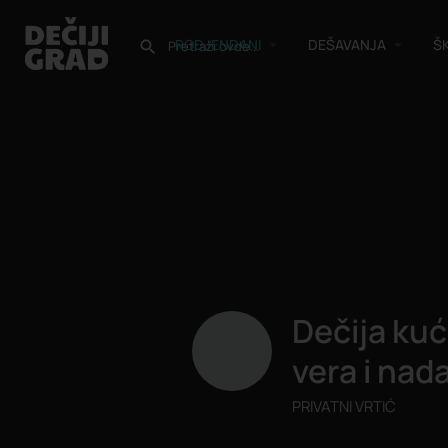
RODJENDANI
DEŠAVANJA
Š
Dečija kuć
vera i nad
PRIVATNI VRTIĆ