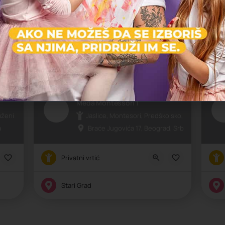
Zatvoreno
Za
Meda Montessori 1
ženi boravak, Vrtić
Jaslice, Montesori, Predškolsko, Vrtić
a
Braće Jugovića 17, Beograd, Srbija
Privatni vrtić
Stari Grad