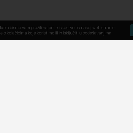
 kako bismo vam pružili najbolje iskustvo na našoj web stranici.
 o kolačićima koje koristimo ili ih isključiti u
podešavanjima
.