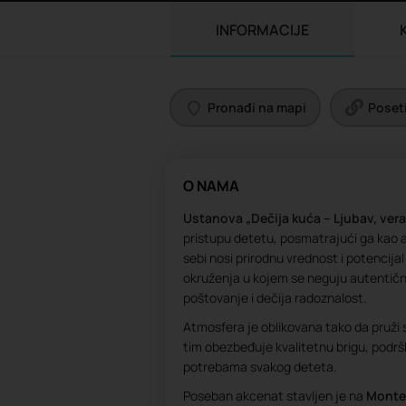
INFORMACIJE
Pronađi na mapi
Poseti
O NAMA
Ustanova „Dečija kuća – Ljubav, vera
pristupu detetu, posmatrajući ga kao ak
sebi nosi prirodnu vrednost i potencijal 
okruženja u kojem se neguju autentič
poštovanje i dečija radoznalost.
Atmosfera je oblikovana tako da pruži si
tim obezbeđuje kvalitetnu brigu, podrš
potrebama svakog deteta.
Poseban akcenat stavljen je na
Montes