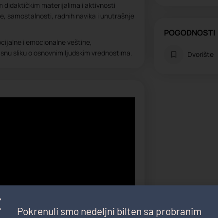
m didaktičkim materijalima i aktivnosti
, samostalnosti, radnih navika i unutrašnje
POGODNOSTI
cijalne i emocionalne veštine,
asnu sliku o osnovnim ljudskim vrednostima.
Dvorište
Pokrenuli smo nedeljni bilten sa probranim