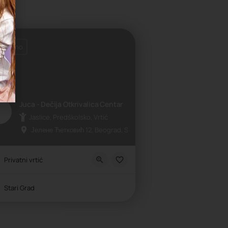
tvoreno
Juca - Dečija Otkrivalica Centar
Jaslice, Predškolsko, Vrtić
Јелене Ћетковић 12, Beograd, Srbija
Privatni vrtić
Stari Grad