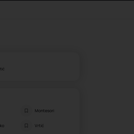
tić
Montesori
sko
Vrtić