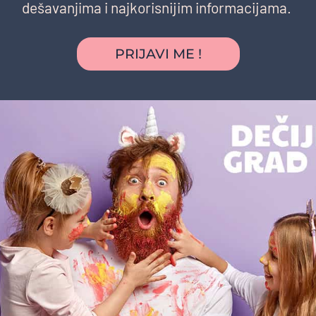
dešavanjima i najkorisnijim informacijama.
PRIJAVI ME !
Možda vas zanima i sledeće: