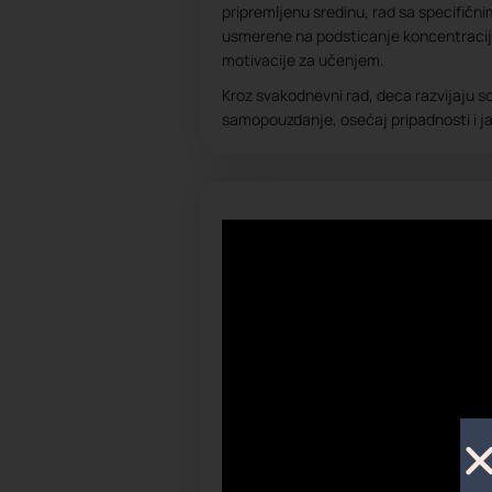
pripremljenu sredinu, rad sa specifični
usmerene na podsticanje koncentracije
motivacije za učenjem.
Kroz svakodnevni rad, deca razvijaju so
samopouzdanje, osećaj pripadnosti i j