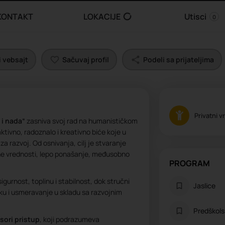
KONTAKT
LOKACIJE
Utisci
0
 vebsajt
Sačuvaj profil
Podeli sa prijateljima
Privatni vr
 i nada“
zasniva svoj rad na humanističkom
tivno, radoznalo i kreativno biće koje u
za razvoj. Od osnivanja, cilj je stvaranje
ne vrednosti, lepo ponašanje, međusobno
PROGRAM
gurnost, toplinu i stabilnost, dok stručni
Jaslice
ku i usmeravanje u skladu sa razvojnim
Predškol
ori pristup
, koji podrazumeva