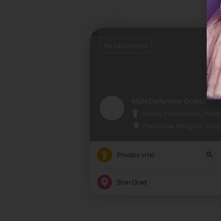
Na zakazivanje
M&M Elefantino Dorćol
Jaslice, Predškolsko, Produ
Pančićeva, Beograd, Srbij
Privatni vrtić
Stari Grad