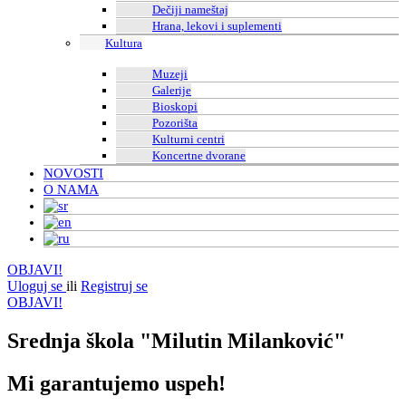
Dečiji nameštaj
Hrana, lekovi i suplementi
Kultura
Muzeji
Galerije
Bioskopi
Pozorišta
Kulturni centri
Koncertne dvorane
NOVOSTI
O NAMA
OBJAVI!
Uloguj se
ili
Registruj se
OBJAVI!
Srednja škola "Milutin Milanković"
Mi garantujemo uspeh!