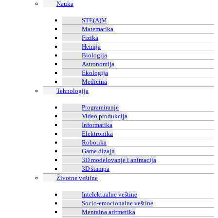
Nauka
STE(A)M
Matematika
Fizika
Hemija
Biologija
Astronomija
Ekologija
Medicina
Tehnologija
Programiranje
Video produkcija
Informatika
Elektronika
Robotika
Game dizajn
3D modelovanje i animacija
3D štampa
Životne veštine
Intelektualne veštine
Socio-emocionalne veštine
Mentalna aritmetika