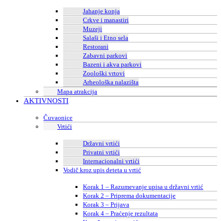
Jahanje konja
Crkve i manastiri
Muzeji
Salaši i Etno sela
Restorani
Zabavni parkovi
Bazeni i akva parkovi
Zoološki vrtovi
Arheološka nalazišta
Mapa atrakcija
AKTIVNOSTI
Čuvaonice
Vrtići
Državni vrtići
Privatni vrtići
Internacionalni vrtići
Vodič kroz upis deteta u vrtić
Korak 1 – Razumevanje upisa u državni vrtić
Korak 2 – Priprema dokumentacije
Korak 3 – Prijava
Korak 4 – Praćenje rezultata