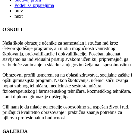
Podeli sa prijateljima
prev
next
O ŠKOLI
Naša škola obrazuje učenike za samostalan i stručan rad kroz
četvorogodišnje programe, ali nudi i mogućnosti vanrednog
školovanja, prekvalifikacije i dokvalifikacije. Poseban akcenat
stavljamo na individualni pristup svakom učeniku, pripremajući ga
za buduće zanimanje u skladu sa njegovim željama i sposobnostima.
Obrazovni profili usmereni su na oblasti zdravstva, socijalne zaštite i
opšti gimnazijski program. Nakon školovanja, učenici stiču zvanja
poput zubnog tehničara, medicinske sestre-tehničara,
fizioterapeutskog i farmaceutskog tehničara, kozmetičkog tehničara,
kao i diplome gimnazije opšteg tipa.
Cilj nam je da mlade generacije osposobimo za uspešan život i rad,
pružajući kvalitetno obrazovanje i praktična znanja potrebna za
njihovu profesionalnu budućnost.
GALERIJA