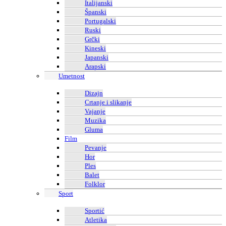
Italijanski
Španski
Portugalski
Ruski
Grčki
Kineski
Japanski
Arapski
Umetnost
Dizajn
Crtanje i slikanje
Vajanje
Muzika
Gluma
Film
Pevanje
Hor
Ples
Balet
Folklor
Sport
Sportić
Atletika