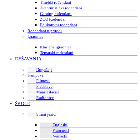
Tinejdž rođendani
Avanturistički rođendani
Gaming rođendani
ZOO Rođendan
Edukativni rođendani
Rođendani u prirodi
Igraonice
Klasicna igraonica
Tematski rođendani
DEŠAVANJA
Događaji
Kampovi
Filmovi
Predstave
Manifestacije
Radionice
ŠKOLE
Strani jezici
Engleski
Francuski
Nemački