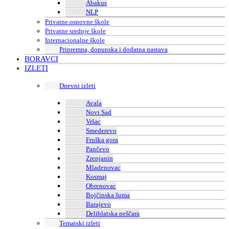
Abakus
NLP
Privatne osnovne škole
Privatne srednje škole
Internacionalne škole
Pripremna, dopunska i dodatna nastava
BORAVCI
IZLETI
Dnevni izleti
Avala
Novi Sad
Vršac
Smederevo
Fruška gora
Pančevo
Zrenjanin
Mladenovac
Kosmaj
Obrenovac
Bojčinska šuma
Barajevo
Deliblatska peščara
Tematski izleti