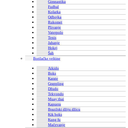
Gimnastika
Fudbal
Košarka
Odbojka
Rukomet
Plivanje
Vaterpolo
Tenis
Jahanje
Hokej
Šah
Borilačke veštine
Aikido
Boks
Karate
Grappling
Džudo
Tekvondo
Muay thai
Kapuera
Brazilski džiju džicu
Kik boks
Kung fu
Mačevanje