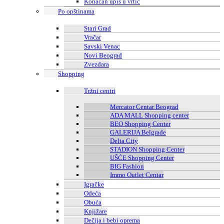
Konačan upis u vrtić
Po opštinama
Stari Grad
Vračar
Savski Venac
Novi Beograd
Zvezdara
Shopping
Tržni centri
Mercator Centar Beograd
ADA MALL Shopping center
BEO Shopping Center
GALERIJA Belgrade
Delta City
STADION Shopping Center
UŠĆE Shopping Center
BIG Fashion
Immo Outlet Centar
Igračke
Odeća
Obuća
Knjižare
Dečija i bebi oprema