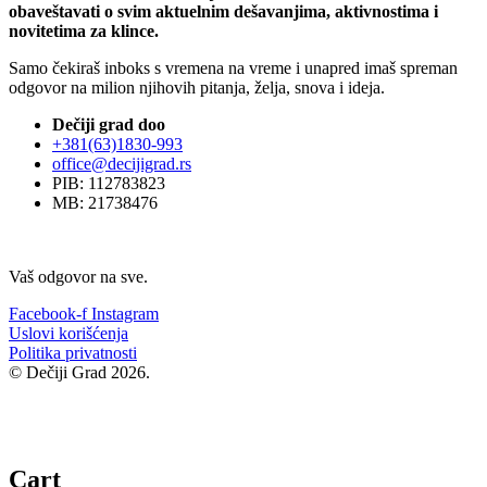
obaveštavati o svim aktuelnim dešavanjima, aktivnostima i
novitetima za klince.
Samo čekiraš inboks s vremena na vreme i unapred imaš spreman
odgovor na milion njihovih pitanja, želja, snova i ideja.
Dečiji grad doo
+381(63)1830-993
office@decijigrad.rs
PIB: 112783823
MB: 21738476
Vaš odgovor na sve.
Facebook-f
Instagram
Uslovi korišćenja
Politika privatnosti
© Dečiji Grad 2026.
Cart