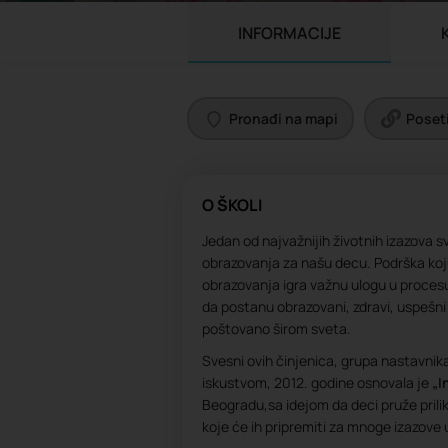
INFORMACIJE
Pronađi na mapi
Poseti
O ŠKOLI
Jedan od najvažnijih životnih izazova 
obrazovanja za našu decu. Podrška ko
obrazovanja igra važnu ulogu u proce
da postanu obrazovani, zdravi, uspešni l
poštovano širom sveta.
Svesni ovih činjenica, grupa nastavnika
iskustvom, 2012. godine osnovala je
„I
Beogradu,sa idejom da deci pruže prilik
koje će ih pripremiti za mnoge izazove 