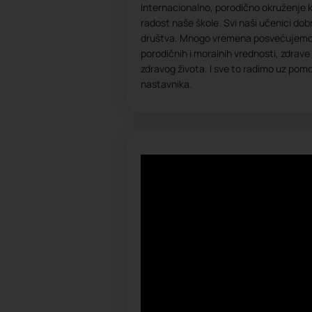
Internacionalno, porodično okruženje k
radost naše škole. Svi naši učenici do
društva. Mnogo vremena posvećujemo 
porodičnih i moralnih vrednosti, zdrav
zdravog života. I sve to radimo uz pomoc
nastavnika.