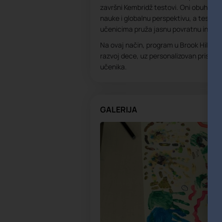
završni Kembridž testovi. Oni obuhvata
nauke i globalnu perspektivu, a testove
učenicima pruža jasnu povratnu inform
Na ovaj način, program u Brook Hill šk
razvoj dece, uz personalizovan pristup 
učenika.
GALERIJA