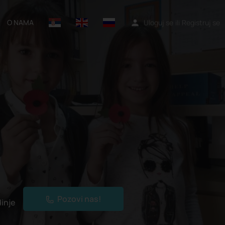
O NAMA
Uloguj se
ili
Registruj se
Pozovi nas!
inje