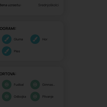
đena uzrastu:
Srednjoškolci
ROGRAMI:
Gluma
Hor
Ples
ORTOVA:
Fudbal
Gimnastika
Odbojka
Plivanje