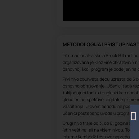
METODOLOGIJA I PRISTUP NAST
Internacionalna škola Brook Hill radi p
organizovana je kroz više obrazovnih ni
osnovnoj školi program je podeljen na 
Prvi nivo obuhvata decu uzrasta od 5 do
osnovno obrazovanje. Učenici tada razv
(uključujući foniku i engleski kao doda
globalne perspektive, digitalne pismeno
vaspitanja. U ovom periodu ne postoje 
učenici postepeno uvode u program i p
Drugi nivo traje od 3. do 6. godine šk
istih veština, ali na višem nivou. Toko
interne Kembridž testove napredovanja