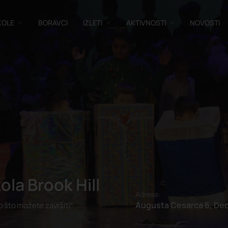
KOLE
BORAVCI
IZLETI
AKTIVNOSTI
NOVOSTI
ola Brook Hill
Adresa:
Augusta Cesarca 6, Ded
o što možete završiti“