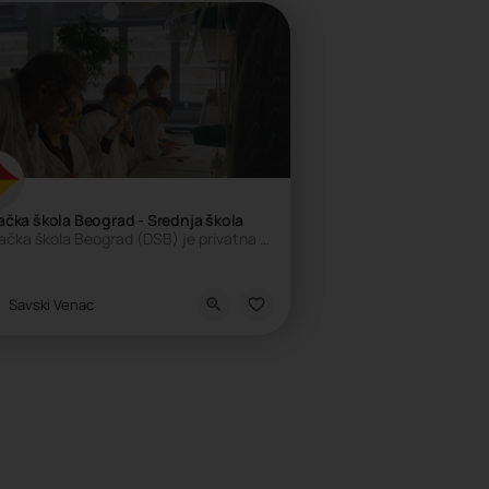
čka škola Beograd - Srednja škola
Nemačka škola Beograd (DSB) je privatna obrazovna ustanova pod okriljem Školskog društva, koju je…
nternacionalna škola, Privatna škola
Savski Venac