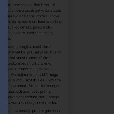
 u Internacionalnoj školi Brook Hill
o da učenicima pruže priliku da istraže
 razvijaju svoje talente i otkrivaju nove
erujemo da raznovrsna iskustva vode ka
ijala svakog deteta, pa su školski
tako da obuhvate umetnost, sport,
 hobije.
 da razvijaju logiku i maštu kroz
ha, matematike i pravljenja društvenih
svoju kreativnost u umetničkim i
ma, horskom pevanju ili dramskoj
se oprobaju u zanatima, pravljenju
rinama. Oni kojima je sport bliži mogu
e, jogu, zumbu, škotski ples ili različite
ti. Klubovi poput „Stories for Younger
nog kluba podstiču ljubav prema
ju komunikacione veštine, dok „Foreign
tvara vrata ka učenju novih jezika.
olski klubovi postaju prostor gde deca