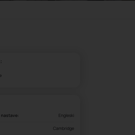
:
e
a nastave:
Engleski
Cambridge