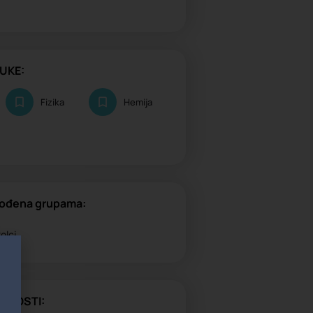
UKE:
Fizika
Hemija
gođena grupama:
olci
VNOSTI: