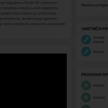
oje negujemo u Brook Hill-u ponos je i
Nastava prilago
bro razumeju inkluziju u svim aspektima
podsticanju tolerancije, poštovanja,
e konkurencije, akademskog napretka i
́ naših snalažljivih, kreativnih i posvećenih
UMETNIČKI P
Crtanje i
slikanje
Muzika
PROGRAMI SP
Atletika
Košarka