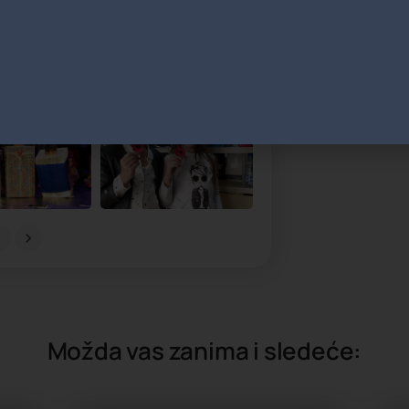
mogu da istražuju
samopouzdanje, uz
Možda vas zanima i sledeće: