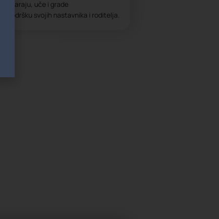
, stvaraju, uče i grade
 podršku svojih nastavnika i roditelja.