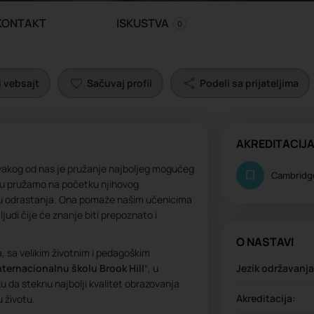
KONTAKT
ISKUSTVA
0
 vebsajt
Sačuvaj profil
Podeli sa prijateljima
AKREDITACIJA
svakog od nas je pružanje najboljeg mogućeg
Cambridg
ju pružamo na početku njihovog
su odrastanja. Ona pomaže našim učenicima
judi čije će znanje biti prepoznato i
O NASTAVI
, sa velikim životnim i pedagoškim
nternacionalnu školu Brook Hill
“, u
Jezik održavanj
u da steknu najbolji kvalitet obrazovanja
Akreditacija:
u životu.