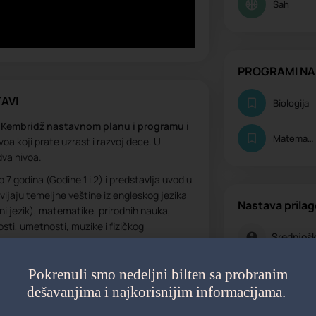
Šah
PROGRAMI NA
AVI
Biologija
o
Kembridž nastavnom planu i programu
i
Matematika
voa koji prate uzrast i razvoj dece. U
dva nivoa.
 7 godina (Godine 1 i 2) i predstavlja uvod u
ijaju temeljne veštine iz engleskog jezika
Nastava prila
tni jezik), matematike, prirodnih nauka,
sti, umetnosti, muzike i fizičkog
Srednjošk
zvanična Kembridž testiranja, već se
ripremaju za naredni nivo.
Pokrenuli smo nedeljni bilten sa probranim
olovanja i podrazumeva nastavak razvijanja
dešavanjima i najkorisnijim informacijama.
m svake godine učenici se ocenjuju kroz
DODATNE AKTI
, dok se na kraju šestog razreda polažu