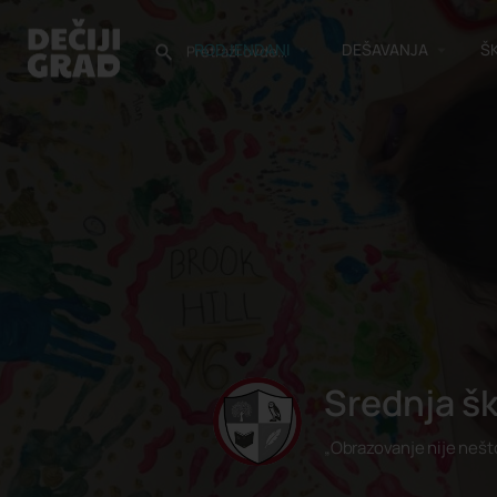
RODJENDANI
DEŠAVANJA
Š
Srednja šk
„Obrazovanje nije nešt