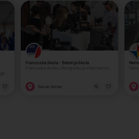
Francuska škola - Srednja škola
Nema
Francuska škola u Beogradu je internacionalna škola koju pohađaju deca brojnih nacionalnosti. Škola sprovodi…
Osnovana 1948. godine od strane supruge britanskog ambasadora, škola je u početku radila sa jednim zaposlenim…
Internacionalna škola, Privatna škola
I
Savski Venac