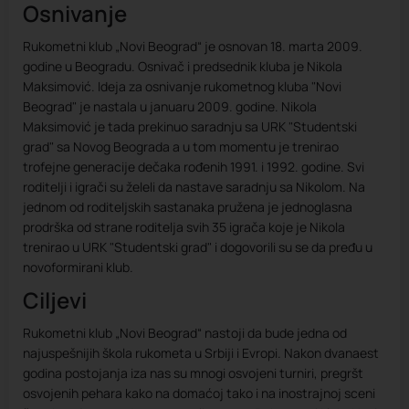
Osnivanje
Rukometni klub „Novi Beograd“ je osnovan 18. marta 2009.
godine u Beogradu. Osnivač i predsednik kluba je Nikola
Maksimović. Ideja za osnivanje rukometnog kluba "Novi
Beograd" je nastala u januaru 2009. godine. Nikola
Maksimović je tada prekinuo saradnju sa URK "Studentski
grad" sa Novog Beograda a u tom momentu je trenirao
trofejne generacije dečaka rođenih 1991. i 1992. godine. Svi
roditelji i igrači su želeli da nastave saradnju sa Nikolom. Na
jednom od roditeljskih sastanaka pružena je jednoglasna
prodrška od strane roditelja svih 35 igrača koje je Nikola
trenirao u URK "Studentski grad" i dogovorili su se da pređu u
novoformirani klub.
Ciljevi
Rukometni klub „Novi Beograd“ nastoji da bude jedna od
najuspešnijih škola rukometa u Srbiji i Evropi. Nakon dvanaest
godina postojanja iza nas su mnogi osvojeni turniri, pregršt
osvojenih pehara kako na domaćoj tako i na inostrajnoj sceni