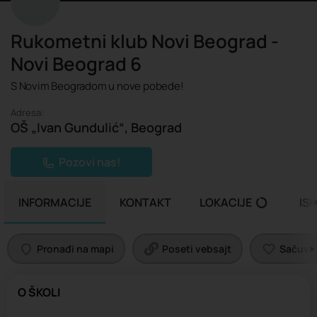
Rukometni klub Novi Beograd -
Novi Beograd 6
S Novim Beogradom u nove pobede!
Adresa:
OŠ „Ivan Gundulić“, Beograd
Pozovi nas!
INFORMACIJE
KONTAKT
LOKACIJE
IS
Pronađi na mapi
Poseti vebsajt
Sačuvaj 
O ŠKOLI