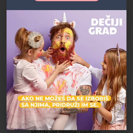
„Ivan Gunduluić“, „Branko Radičević“, „Duško Radović“, „Milan
Rakić“ i „Kralj Aleksandar“. Velikim brojem lokacija na kojima se
održavaju treninzi želimo da olakšamo našim članovima i
njihovim porodicama da što laše i brže stignu na treninge.
O NASTAVI
Razvoj intelektualnih veština:
Motorika
Razvoj socio-emocijalnih veština:
Komunikacija, Timski rad
PROGRAMI SPORTOVA:
Rukomet
Možda vas zanima i sledeće: