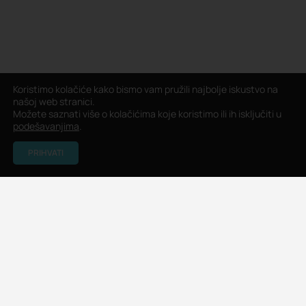
Koristimo kolačiće kako bismo vam pružili najbolje iskustvo na
našoj web stranici.
Možete saznati više o kolačićima koje koristimo ili ih isključiti u
podešavanjima
.
PRIHVATI