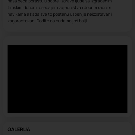
naša deca porastu u dobre i zdrave ljude sa izgrađenim
timskim duhom, osećajem zajedništva i dobrim radnim
navikama a kada sve to postanu uspeh je neizostavan i
zagarantovan. Dođite da budemo još bolji.
GALERIJA