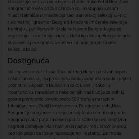
što ukazuje na to da smo uspeli u tome. Rukometni klub „Novi
Beograd“ ima više od 250 članova koji nastupaju u osam
mlađih takmičarskih selekcija kao i seniorskoj selekciji u Prvoj
rukometnoj ligi centar Beograd. Mlađe takmičarske selekcije
treniraju u pet Osnovnih škola na Novom Beogradu gde se
organizuju i takmičenja a igraju i Mini ligu Novog Beograda gde
stiču svoje prvo igračko iskustvo i pripremaju se za više
selekcije kluba.
Dostignuća
Naš najveći rezultat kao Rukometnog kluba su ustvari uspesi
naših članova koji su prošli našu školu rukometa a sada igraju u
poznatim i uspešnim klubovima kako u zemlji tako i u
inostranstvu, navešćemo neke od njih Naš klub je za ovih 12
godina postojanja osvojio preko 300 trofeja na raznim
takmičenjima u Srbiji i inostranstvu. Rukometni klub „Novi
Beograd“ je proglašen za najuspešniji klub na teritoriji grada
Beograda čak 7 puta za deset godina koliko se ova prestižna
nagrada dodeljuje. Plan nam je da nastavimo u istom pravcu
kao i do sada i da i dalje napredujemo i rastemo. Želimo da