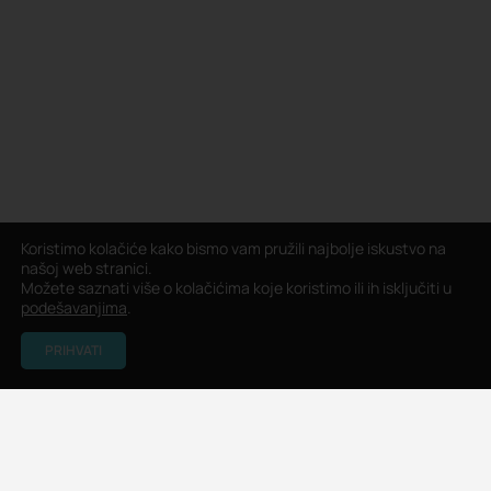
Koristimo kolačiće kako bismo vam pružili najbolje iskustvo na
našoj web stranici.
Možete saznati više o kolačićima koje koristimo ili ih isključiti u
podešavanjima
.
PRIHVATI