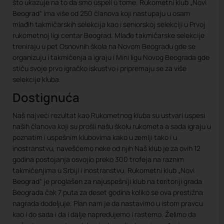
što ukazuje na to da smo uspeli u tome. Rukometni klub „Novi
Beograd“ ima više od 250 članova koji nastupaju u osam
mlađih takmičarskih selekcija kao i seniorskoj selekciji u Prvoj
rukometnoj ligi centar Beograd. Mlađe takmičarske selekcije
treniraju u pet Osnovnih škola na Novom Beogradu gde se
organizuju i takmičenja a igraju i Mini ligu Novog Beograda gde
stiču svoje prvo igračko iskustvo i pripremaju se za više
selekcije kluba.
Dostignuća
Naš najveći rezultat kao Rukometnog kluba su ustvari uspesi
naših članova koji su prošli našu školu rukometa a sada igraju u
poznatim i uspešnim klubovima kako u zemlji tako i u
inostranstvu, navešćemo neke od njih Naš klub je za ovih 12
godina postojanja osvojio preko 300 trofeja na raznim
takmičenjima u Srbiji i inostranstvu. Rukometni klub „Novi
Beograd“ je proglašen za najuspešniji klub na teritoriji grada
Beograda čak 7 puta za deset godina koliko se ova prestižna
nagrada dodeljuje. Plan nam je da nastavimo u istom pravcu
kao i do sada i da i dalje napredujemo i rastemo. Želimo da