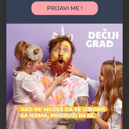
Beograd“ u svom radu pokriva prostor Novog Beograda i
PRIJAVI ME !
Zemuna a treninzi i utakmice se održavaju u Hali Pinki u
Zemunu, Balonu „Lane“, Posko Areni i SC Bežanijska kosa kao i
fiskulturnim salama Osnovnih škola „Jovan Sterija Popović“,
„Ivan Gunduluić“, „Branko Radičević“, „Duško Radović“, „Milan
Rakić“ i „Kralj Aleksandar“. Velikim brojem lokacija na kojima se
održavaju treninzi želimo da olakšamo našim članovima i
njihovim porodicama da što laše i brže stignu na treninge.
O NASTAVI
Razvoj intelektualnih veština:
Motorika
Razvoj socio-emocijalnih veština:
Komunikacija, Timski rad
PROGRAMI SPORTOVA: