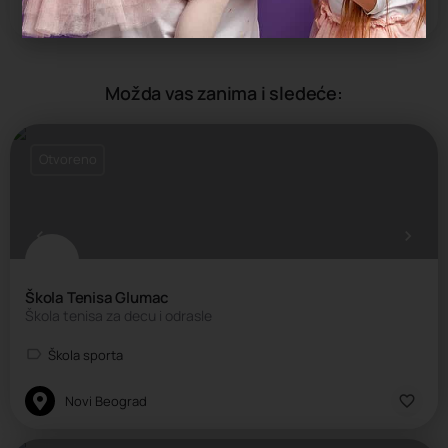
Rukomet
Možda vas zanima i sledeće:
Otvoreno
Škola Tenisa Glumac
Škola tenisa za decu i odrasle
Škola sporta
Novi Beograd