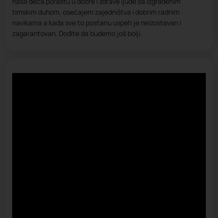
naša deca porastu u dobre i zdrave ljude sa izgrađenim
timskim duhom, osećajem zajedništva i dobrim radnim
navikama a kada sve to postanu uspeh je neizostavan i
zagarantovan. Dođite da budemo još bolji.