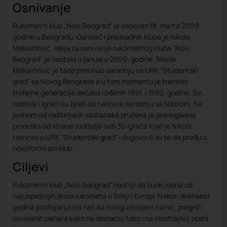
Osnivanje
Rukometni klub „Novi Beograd“ je osnovan 18. marta 2009.
godine u Beogradu. Osnivač i predsednik kluba je Nikola
Maksimović. Ideja za osnivanje rukometnog kluba "Novi
Beograd" je nastala u januaru 2009. godine. Nikola
Maksimović je tada prekinuo saradnju sa URK "Studentski
grad" sa Novog Beograda a u tom momentu je trenirao
trofejne generacije dečaka rođenih 1991. i 1992. godine. Svi
roditelji i igrači su želeli da nastave saradnju sa Nikolom. Na
jednom od roditeljskih sastanaka pružena je jednoglasna
prodrška od strane roditelja svih 35 igrača koje je Nikola
trenirao u URK "Studentski grad" i dogovorili su se da pređu u
novoformirani klub.
Ciljevi
Rukometni klub „Novi Beograd“ nastoji da bude jedna od
najuspešnijih škola rukometa u Srbiji i Evropi. Nakon dvanaest
godina postojanja iza nas su mnogi osvojeni turniri, pregršt
osvojenih pehara kako na domaćoj tako i na inostrajnoj sceni