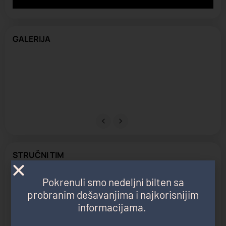
GALERIJA
STRUČNI TIM
Stručni tim
Pokrenuli smo nedeljni bilten sa
Rukometni klub „Novi Beograd“ u svom stručnom štabu ima 9
probranim dešavanjima i najkorisnijim
trenera koji su jedni od najboljih i najstručnijih u Srbiji posebno
informacijama.
u radu sa mlađim kategorijama. Svi oni sprovode plan i program
koji je odobren od strane šefa struke i UO kluba. RK „Novi