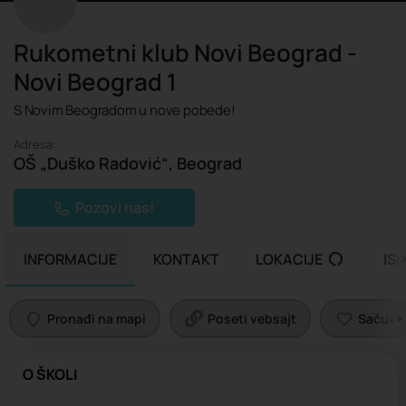
Rukometni klub Novi Beograd -
Novi Beograd 1
S Novim Beogradom u nove pobede!
Adresa:
OŠ „Duško Radović“, Beograd
Pozovi nas!
INFORMACIJE
KONTAKT
LOKACIJE
IS
Pronađi na mapi
Poseti vebsajt
Sačuvaj 
O ŠKOLI